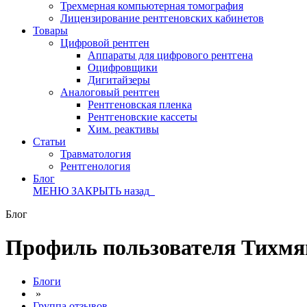
Трехмерная компьютерная томография
Лицензирование рентгеновских кабинетов
Товары
Цифровой рентген
Аппараты для цифрового рентгена
Оцифровщики
Дигитайзеры
Аналоговый рентген
Рентгеновская пленка
Рентгеновские кассеты
Хим. реактивы
Статьи
Травматология
Рентгенология
Блог
МЕНЮ
ЗАКРЫТЬ
назад
Блог
Профиль пользователя Тихмя
Блоги
»
Группа отзывов