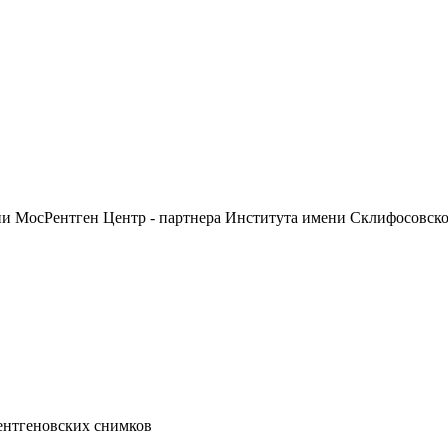
ии МосРентген Центр - партнера Института имени Склифосовск
ентгеновских снимков