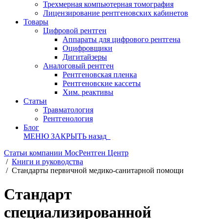
Трехмерная компьютерная томография
Лицензирование рентгеновских кабинетов
Товары
Цифровой рентген
Аппараты для цифрового рентгена
Оцифровщики
Дигитайзеры
Аналоговый рентген
Рентгеновская пленка
Рентгеновские кассеты
Хим. реактивы
Статьи
Травматология
Рентгенология
Блог
МЕНЮ
ЗАКРЫТЬ
назад
Статьи компании МосРентген Центр
/
Книги и руководства
/
Стандарты первичной медико-санитарной помощи
Стандарт
специализированной