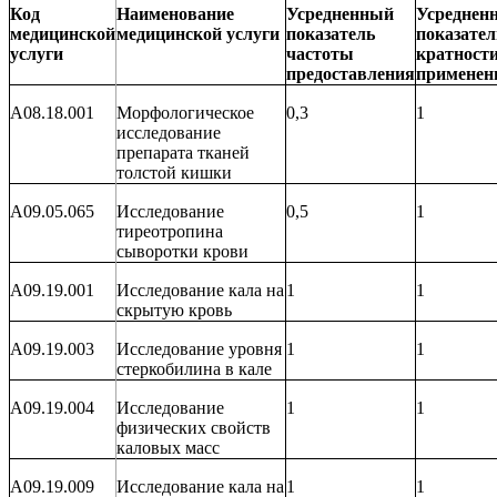
Код
Наименование
Усредненный
Усреднен
медицинской
медицинской услуги
показатель
показател
услуги
частоты
кратност
предоставления
применен
A08.18.001
Морфологическое
0,3
1
исследование
препарата тканей
толстой кишки
A09.05.065
Исследование
0,5
1
тиреотропина
сыворотки крови
A09.19.001
Исследование кала на
1
1
скрытую кровь
A09.19.003
Исследование уровня
1
1
стеркобилина в кале
A09.19.004
Исследование
1
1
физических свойств
каловых масс
A09.19.009
Исследование кала на
1
1