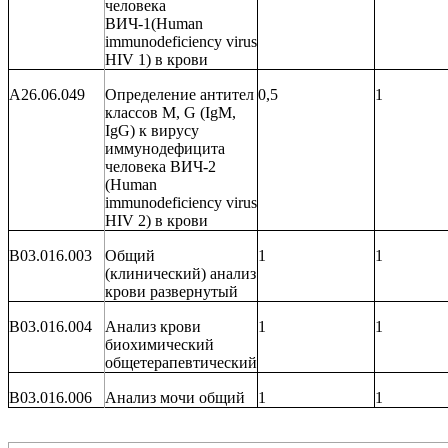
человека
ВИЧ-1(
Human
immunodeficiency
virus
HIV
1) в крови
A26.06.049
Определение антител
0,5
1
классов
M
,
G
(
IgM
,
IgG
) к вирусу
иммунодефицита
человека ВИЧ-2
(
Human
immunodeficiency
virus
HIV
2) в крови
B03.016.003
Общий
1
1
(клинический) анализ
крови развернутый
B03.016.004
Анализ крови
1
1
биохимический
общетерапевтический
B03.016.006
Анализ мочи общий
1
1