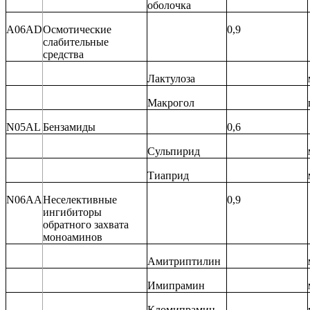
оболочка
A06AD
Осмотические
0,9
слабительные
средства
Лактулоза
Макрогол
N05AL
Бензамиды
0,6
Сульпирид
Тиаприд
N06AA
Неселективные
0,9
ингибиторы
обратного захвата
моноаминов
Амитриптилин
Имипрамин
Кломипрамин