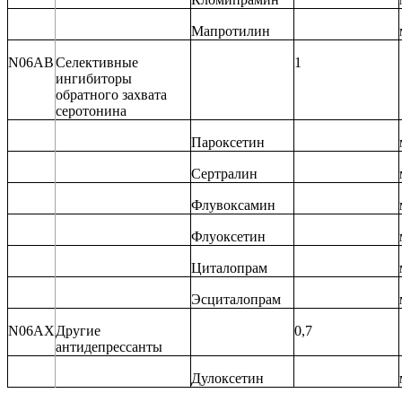
Мапротилин
N06AB
Селективные
1
ингибиторы
обратного захвата
серотонина
Пароксетин
Сертралин
Флувоксамин
Флуоксетин
Циталопрам
Эсциталопрам
N06AX
Другие
0,7
антидепрессанты
Дулоксетин