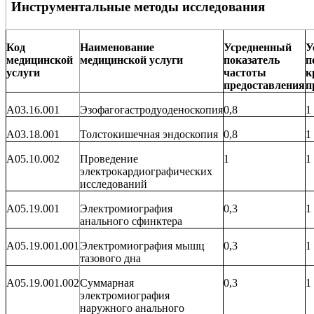
Инструментальные методы исследования
Код
Наименование
Усредненный
У
медицинской
медицинской услуги
показатель
п
услуги
частоты
к
предоставления
п
A03.16.001
Эзофагогастродуоденоскопия
0,8
1
A03.18.001
Толстокишечная эндоскопия
0,8
1
A05.10.002
Проведение
1
1
электрокардиографических
исследований
A05.19.001
Электромиография
0,3
1
анального сфинктера
A05.19.001.001
Электромиография мышц
0,3
1
тазового дна
A05.19.001.002
Суммарная
0,3
1
электромиография
наружного анального