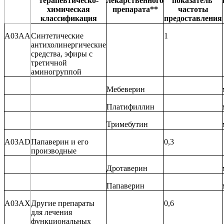
терапевтическо-
лекарственного
показатель
химическая
препарата
**
частоты
классификация
предоставления
A03AA
Синтетические
1
антихолинергические
средства, эфиры с
третичной
аминогруппой
Мебеверин
Платифиллин
Тримебутин
A03AD
Папаверин и его
0,3
производные
Дротаверин
Папаверин
A03AX
Другие препараты
0,6
для лечения
функциональных