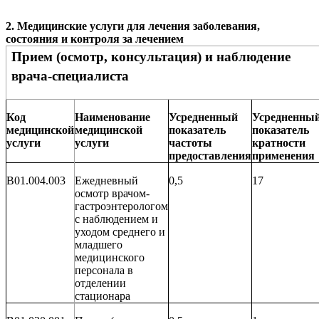
2.
Медицинские услуги для лечения заболевания,
состояния и контроля за лечением
Прием (осмотр, консультация) и наблюдение
врача-специалиста
Код
Наименование
Усредненный
Усредненны
медицинской
медицинской
показатель
показатель
услуги
услуги
частоты
кратности
предоставления
применения
B01.004.003
Ежедневный
0,5
17
осмотр врачом-
гастроэнтерологом
с наблюдением и
уходом среднего и
младшего
медицинского
персонала в
отделении
стационара