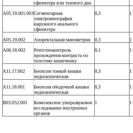
сфинктера или тазового дна
A05.19.001.003
Сегментарная
0,3
1
электромиография
наружного анального
сфинктера
A05.19.002
Аноректальная манометрия
0,3
1
A06.18.002
Рентгеноконтроль
0,1
1
прохождения контраста по
толстому кишечнику
A11.17.002
Биопсия тонкой кишки
0,3
1
эндоскопическая
A11.18.001
Биопсия ободочной кишки
0,3
1
эндоскопическая
B03.052.001
Комплексное ультразвуковое
1
1
исследование внутренних
органов