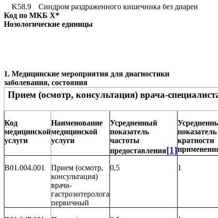
K58.9
Синдром раздраженного кишечника без диареи
Код по МКБ
X
*
Нозологические единицы
1. Медицинские мероприятия для диагностики
заболевания, состояния
Прием (осмотр, консультация) врача-специалист
Код
Наименование
Усредненный
Усредненн
медицинской
медицинской
показатель
показатель
услуги
услуги
частоты
кратности
[1]
применени
предоставления
B01.004.001
Прием (осмотр,
0,5
1
консультация)
врача-
гастроэнтеролога
первичный