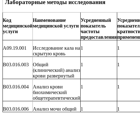
Лабораторные методы исследования
Код
Наименование
Усредненный
Усреднен
медицинской
медицинской услуги
показатель
показател
услуги
частоты
кратност
предоставления
применен
A09.19.001
Исследование кала на
1
1
скрытую кровь
B03.016.003
Общий
1
1
(клинический) анализ
крови развернутый
B03.016.004
Анализ крови
1
1
биохимический
общетерапевтический
B03.016.006
Анализ мочи общий
1
1