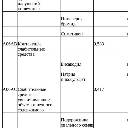
нарушений
кишечника
Пинаверия
бромид
Симетикон
A06AB
Контактные
0,583
слабительные
средства
Бисакодил
Натрия
пикосульфат
A06AC
Слабительные
0,417
средства,
увеличивающие
объем кишечного
содержимого
Подорожника
овального семян