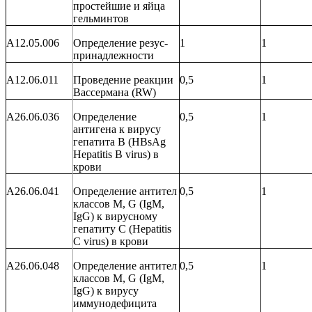
простейшие и яйца
гельминтов
A12.05.006
Определение резус-
1
1
принадлежности
A12.06.011
Проведение реакции
0,5
1
Вассермана (RW)
A26.06.036
Определение
0,5
1
антигена к вирусу
гепатита В (Н
BsAg
Hepatitis
B
virus
) в
крови
A26.06.041
Определение антител
0,5
1
классов
M
,
G
(
IgM
,
IgG
) к вирусному
гепатиту С (
Hepatitis
C
virus
) в крови
A26.06.048
Определение антител
0,5
1
классов
M
,
G
(
IgM
,
IgG
) к вирусу
иммунодефицита