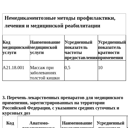
Немедикаментозные методы профилактики,
лечения и медицинской реабилитации
Код
Наименование
Усредненный
Усредненный
медицинской
медицинской
показатель
показатель
услуги
услуги
частоты
кратности
предоставления
применения
A21.18.001
Массаж при
0,5
10
заболеваниях
толстой кишки
3.
Перечень лекарственных препаратов для медицинского
применения, зарегистрированных на территории
Российской Федерации, с указанием средних суточных и
курсовых доз
Код
Анатомо-
Наименование
Усредненный