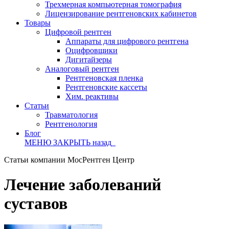
Трехмерная компьютерная томография
Лицензирование рентгеновских кабинетов
Товары
Цифровой рентген
Аппараты для цифрового рентгена
Оцифровщики
Дигитайзеры
Аналоговый рентген
Рентгеновская пленка
Рентгеновские кассеты
Хим. реактивы
Статьи
Травматология
Рентгенология
Блог
МЕНЮ
ЗАКРЫТЬ
назад
Статьи компании МосРентген Центр
Лечение заболеваний
суставов