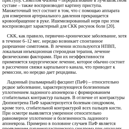
приступу. Симптом Фалена – переразгибание в лучезапястном
суставе – также воспроизводит картину приступа.
Манжеточный тест состоит в том, что с помощью аппарата
для измерения артериального давления прекращается
кровообращение в руке. Ишемизированный нерв при этом
воспроизводит характерный для СКК рисунок боли [20].
СКК, как правило, первично-хроническое заболевание, хотя
в течение 6–12 мес. нередко возникает спонтанное
разрешение симптомов. В лечении используются НПВП,
локальная инъекционная стероидная терапия, лечение
физическими факторами. При их неэффективности
применяется хирургическое лечение, которое обычно состоит
в рассечении связки карпального канала, что приводит к
ремиссии, но нередко дает рецидивы.
Ладонный (пальмарный) фасциит (ПаФ) – относительно
редкое заболевание, характеризующееся болезненным
уплотнением ладонного апоневроза с формированием
сгибательных контрактур пальцев. В отличие от контрактуры
Дюпюитрена ПаФ характеризуется болевым синдромом,
кроме того, сгибательной контрактурой всех пальцев кисти.
При осмотре выявляется умеренное относительно
равномерное уплотнение и болезненность ладонного
апоневроза. Примерно в половине случаев ПаФ является
проявлением паранеопластического синдрома при опухолях