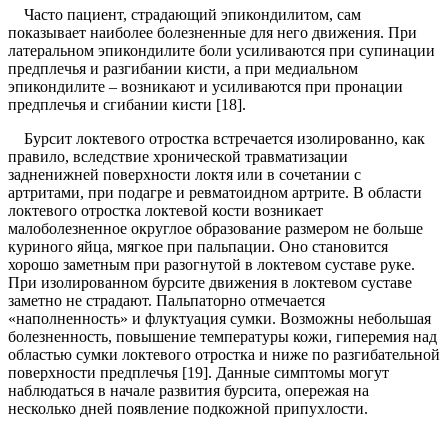
Часто пациент, страдающий эпикондилитом, сам
показывает наиболее болезненные для него движения. При
латеральном эпикондилите боли усиливаются при супинации
предплечья и разгибании кисти, а при медиальном
эпикондилите – возникают и усиливаются при пронации
предплечья и сгибании кисти [18].
Бурсит локтевого отростка встречается изолированно, как
правило, вследствие хронической травматизации
задненижней поверхности локтя или в сочетании с
артритами, при подагре и ревматоидном артрите. В области
локтевого отростка локтевой кости возникает
малоболезненное округлое образование размером не больше
куриного яйца, мягкое при пальпации. Оно становится
хорошо заметным при разогнутой в локтевом суставе руке.
При изолированном бурсите движения в локтевом суставе
заметно не страдают. Пальпаторно отмечается
«наполненность» и флуктуация сумки. Возможны небольшая
болезненность, повышение температуры кожи, гиперемия над
областью сумки локтевого отростка и ниже по разгибательной
поверхности предплечья [19]. Данные симптомы могут
наблюдаться в начале развития бурсита, опережая на
несколько дней появление подкожной припухлости.