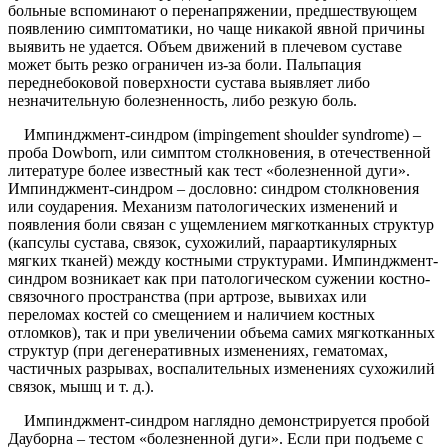
больные вспоминают о перенапряжении, предшествующем
появлению симптоматики, но чаще никакой явной причины
выявить не удается. Объем движений в плечевом суставе
может быть резко ограничен из-за боли. Пальпация
переднебоковой поверхности сустава выявляет либо
незначительную болезненность, либо резкую боль.
Импинджмент-синдром (impingement shoulder syndrome) –
проба Dowborn, или симптом столкновения, в отечественной
литературе более известный как тест «болезненной дуги».
Импинджмент-синдром – дословно: синдром столкновения
или соударения. Механизм патологических изменений и
появления боли связан с ущемлением мягкотканных структур
(капсулы сустава, связок, сухожилий, параартикулярных
мягких тканей) между костными структурами. Импинджмент-
синдром возникает как при патологическом сужении костно-
связочного пространства (при артрозе, вывихах или
переломах костей со смещением и наличием костных
отломков), так и при увеличении объема самих мягкотканных
структур (при дегенеративных изменениях, гематомах,
частичных разрывах, воспалительных изменениях сухожилий
связок, мышц и т. д.).
Импинджмент-синдром наглядно демонстрируется пробой
Дауборна – тестом «болезненной дуги». Если при подъеме с