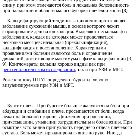
спину, при этом отмечаются боль и локальная болезненность
при пальпации в области малого бугорка плечевой кости [8].
Кальцифицирующий тендинит – циклично протекающее
заболевание сухожилий мышц, в основе которого лежит
формирование депозитов кальция. Выделяют несколько фаз
заболевания, каждая из которых может продолжаться
несколько месяцев: начальная (прекальцификация),
кальцификация и восстановление. Характерными
проявлениями болезни являются боль и ограничение
движений, достигающие максимума в фазе кальцификации [3,
9]. Конгломераты кальция хорошо видны как при
рентгенологическом исследовании
, так и при УЗИ и МРТ.
Реже клинику ППАТ определяют бурситы, хорошо
визуализируемые при УЗИ и МРТ.
Бурсит плеча. При бурсите больные жалуются на боли при
абдукции и сгибании в плече, просыпаются от боли, когда
лежат на больной стороне. Движения при одевании,
причесывании, умывании затруднительны и болезненны. При
осмотре часто видна припухлость переднего отдела плечевого
сустава. Боль может иррадиироватъ вниз по руке. Иногда