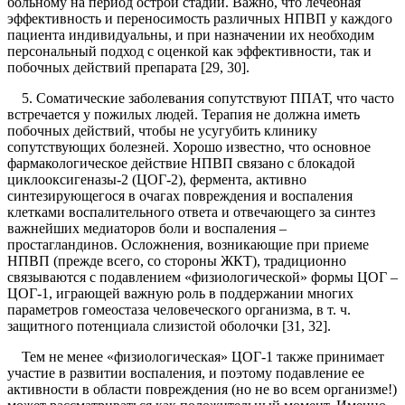
больному на период острой стадии. Важно, что лечебная
эффективность и переносимость различных НПВП у каждого
пациента индивидуальны, и при назначении их необходим
персональный подход с оценкой как эффективности, так и
побочных действий препарата [29, 30].
5. Соматические заболевания сопутствуют ППАТ, что часто
встречается у пожилых людей. Терапия не должна иметь
побочных действий, чтобы не усугубить клинику
сопутствующих болезней. Хорошо известно, что основное
фармакологическое действие НПВП связано с блокадой
циклооксигеназы-2 (ЦОГ-2), фермента, активно
синтезирующегося в очагах повреждения и воспаления
клетками воспалительного ответа и отвечающего за синтез
важнейших медиаторов боли и воспаления –
простагландинов. Осложнения, возникающие при приеме
НПВП (прежде всего, со стороны ЖКТ), традиционно
связываются с подавлением «физиологической» формы ЦОГ –
ЦОГ-1, играющей важную роль в поддержании многих
параметров гомеостаза человеческого организма, в т. ч.
защитного потенциала слизистой оболочки [31, 32].
Тем не менее «физиологическая» ЦОГ-1 также принимает
участие в развитии воспаления, и поэтому подавление ее
активности в области повреждения (но не во всем организме!)