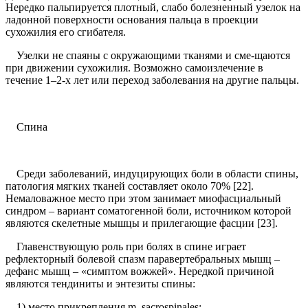
Нередко пальпируется плотный, слабо болезненный узелок на
ладонной поверхности основания пальца в проекции
сухожилия его сгибателя.
Узелки не спаяны с окружающими тканями и сме-щаются
при движении сухожилия. Возможно самоизлечение в
течение 1–2-х лет или переход заболевания на другие пальцы.
Спина
Среди заболеваний, индуцирующих боли в области спины,
патология мягких тканей составляет около 70% [22].
Немаловажное место при этом занимает миофасциальный
синдром – вариант соматогенной боли, источником которой
являются скелетные мышцы и прилегающие фасции [23].
Главенствующую роль при болях в спине играет
рефлекторный болевой спазм паравертебральных мышц –
дефанс мышц – «симптом вожжей». Нередкой причиной
являются тендиниты и энтезиты спины:
1) место прикрепления m. sacrospinales;