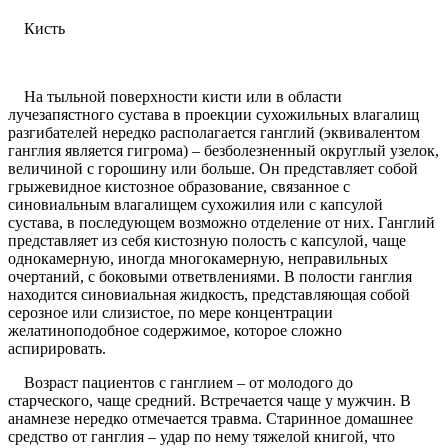
Кисть
На тыльной поверхности кисти или в области
лучезапястного сустава в проекции сухожильных влагалищ
разгибателей нередко располагается ганглий (эквивалентом
ганглия является гигрома) – безболезненный округлый узелок,
величиной с горошину или больше. Он представляет собой
грыжевидное кистозное образование, связанное с
синовиальным влагалищем сухожилия или с капсулой
сустава, в последующем возможно отделение от них. Ганглий
представляет из себя кистозную полость с капсулой, чаще
однокамерную, иногда многокамерную, неправильных
очертаний, с боковыми ответвлениями. В полости ганглия
находится синовиальная жидкость, представляющая собой
серозное или слизистое, по мере концентрации
желатиноподобное содержимое, которое сложно
аспирировать.
Возраст пациентов с ганглием – от молодого до
старческого, чаще средний. Встречается чаще у мужчин. В
анамнезе нередко отмечается травма. Старинное домашнее
средство от ганглия – удар по нему тяжелой книгой, что