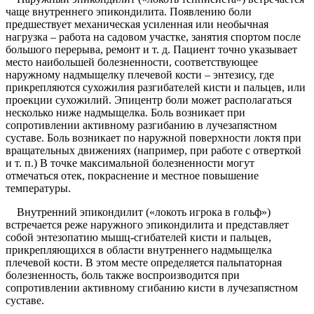
чаще внутреннего эпикондилита. Появлению боли
предшествует механическая усиленная или необычная
нагрузка – работа на садовом участке, занятия спортом после
большого перерыва, ремонт и т. д. Пациент точно указывает
место наибольшей болезненности, соответствующее
наружному надмыщелку плечевой кости – энтезису, где
прикрепляются сухожилия разгибателей кисти и пальцев, или
проекции сухожилий. Эпицентр боли может располагаться
несколько ниже надмыщелка. Боль возникает при
сопротивлении активному разгибанию в лучезапястном
суставе. Боль возникает по наружной поверхности локтя при
вращательных движениях (например, при работе с отверткой
и т. п.) В точке максимальной болезненности могут
отмечаться отек, покраснение и местное повышение
температуры.
Внутренний эпикондилит («локоть игрока в гольф»)
встречается реже наружного эпикондилита и представляет
собой энтезопатию мышц-сгибателей кисти и пальцев,
прикрепляющихся в области внутреннего надмыщелка
плечевой кости. В этом месте определяется пальпаторная
болезненность, боль также воспроизводится при
сопротивлении активному сгибанию кисти в лучезапястном
суставе.