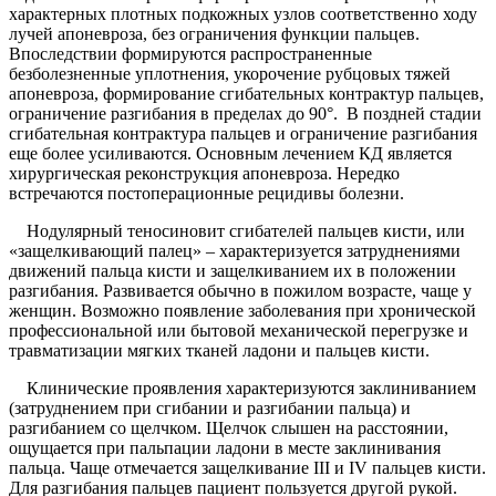
характерных плотных подкожных узлов соответственно ходу
лучей апоневроза, без ограничения функции пальцев.
Впоследствии формируются распространенные
безболезненные уплотнения, укорочение рубцовых тяжей
апоневроза, формирование сгибательных контрактур пальцев,
ограничение разгибания в пределах до 90°. В поздней стадии
сгибательная контрактура пальцев и ограничение разгибания
еще более усиливаются. Основным лечением КД является
хирургическая реконструкция апоневроза. Нередко
встречаются постоперационные рецидивы болезни.
Нодулярный теносиновит сгибателей пальцев кисти, или
«защелкивающий палец» – характеризуется затруднениями
движений пальца кисти и защелкиванием их в положении
разгибания. Развивается обычно в пожилом возрасте, чаще у
женщин. Возможно появление заболевания при хронической
профессиональной или бытовой механической перегрузке и
травматизации мягких тканей ладони и пальцев кисти.
Клинические проявления характеризуются заклиниванием
(затруднением при сгибании и разгибании пальца) и
разгибанием со щелчком. Щелчок слышен на расстоянии,
ощущается при пальпации ладони в месте заклинивания
пальца. Чаще отмечается защелкивание III и IV пальцев кисти.
Для разгибания пальцев пациент пользуется другой рукой.