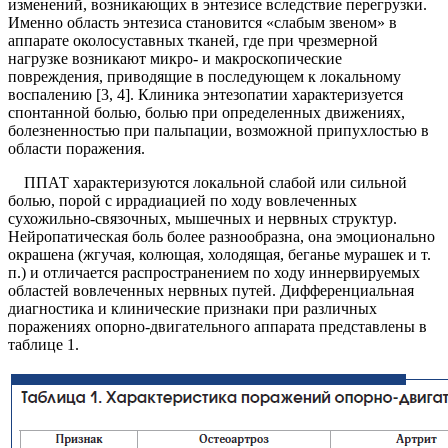
изменений, возникающих в энтезисе вследствие перегрузки.
Именно область энтезиса становится «слабым звеном» в
аппарате околосуставных тканей, где при чрезмерной
нагрузке возникают микро- и макроскопические
повреждения, приводящие в последующем к локальному
воспалению [3, 4]. Клиника энтезопатии характеризуется
спонтанной болью, болью при определенных движениях,
болезненностью при пальпации, возможной припухлостью в
области поражения.
ППАТ характеризуются локальной слабой или сильной
болью, порой с иррадиацией по ходу вовлеченных
сухожильно-связочных, мышечных и нервных структур.
Нейропатическая боль более разнообразна, она эмоционально
окрашена (жгучая, колющая, холодящая, беганье мурашек и т.
п.) и отличается распространением по ходу иннервируемых
областей вовлеченных нервных путей. Дифференциальная
диагностика и клинические признаки при различных
поражениях опорно-двигательного аппарата представлены в
таблице 1.