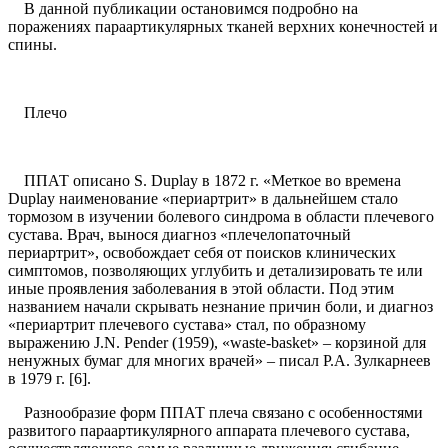
В данной публикации остановимся подробно на
поражениях параартикулярных тканей верхних конечностей и
спины.
Плечо
ППАТ описано S. Duplay в 1872 г. «Меткое во времена
Duplay наименование «периартрит» в дальнейшем стало
тормозом в изучении болевого синдрома в области плечевого
сустава. Врач, вынося диагноз «плечелопаточный
периартрит», освобождает себя от поисков клинических
симптомов, позволяющих углубить и детализировать те или
иные проявления заболевания в этой области. Под этим
названием начали скрывать незнание причин боли, и диагноз
«периартрит плечевого сустава» стал, по образному
выражению J.N. Pender (1959), «waste-basket» – корзиной для
ненужных бумаг для многих врачей» – писал Р.А. Зулкарнеев
в 1979 г. [6].
Разнообразие форм ППАТ плеча связано с особенностями
развитого параартикулярного аппарата плечевого сустава,