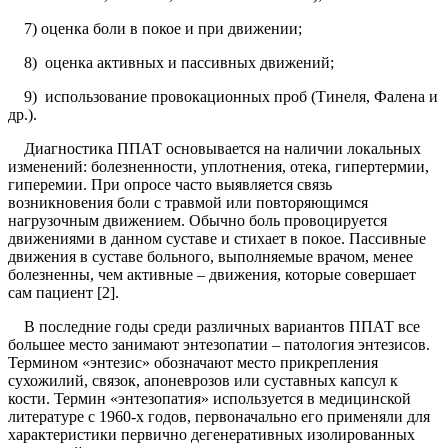
7) оценка боли в покое и при движении;
8) оценка активных и пассивных движений;
9) использование провокационных проб (Тинеля, Фалена и
др.).
Диагностика ППАТ основывается на наличии локальных
изменений: болезненности, уплотнения, отека, гипертермии,
гиперемии. При опросе часто выявляется связь
возникновения боли с травмой или повторяющимся
нагрузочным движением. Обычно боль провоцируется
движениями в данном суставе и стихает в покое. Пассивные
движения в суставе больного, выполняемые врачом, менее
болезненны, чем активные – движения, которые совершает
сам пациент [2].
В последние годы среди различных вариантов ППАТ все
большее место занимают энтезопатии – патология энтезисов.
Термином «энтезис» обозначают место прикрепления
сухожилий, связок, апоневрозов или суставных капсул к
кости. Термин «энтезопатия» используется в медицинской
литературе с 1960-х годов, первоначально его применяли для
характеристики первично дегенеративных изолированных