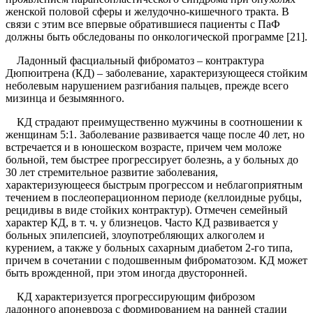
женской половой сферы и желудочно-кишечного тракта. В
связи с этим все впервые обратившиеся пациенты с ПаФ
должны быть обследованы по онкологической программе [21].
Ладонный фасциальный фиброматоз – контрактура
Дюпюитрена (КД) – заболевание, характеризующееся стойким
неболевым нарушением разгибания пальцев, прежде всего
мизинца и безымянного.
КД страдают преимущественно мужчины в соотношении к
женщинам 5:1. Заболевание развивается чаще после 40 лет, но
встречается и в юношеском возрасте, причем чем моложе
больной, тем быстрее прогрессирует болезнь, а у больных до
30 лет стремительное развитие заболевания,
характеризующееся быстрым прогрессом и неблагоприятным
течением в послеоперационном периоде (келлоидные рубцы,
рецидивы в виде стойких контрактур). Отмечен семейный
характер КД, в т. ч. у близнецов. Часто КД развивается у
больных эпилепсией, злоупотребляющих алкоголем и
курением, а также у больных сахарным диабетом 2-го типа,
причем в сочетании с подошвенным фиброматозом. КД может
быть врожденной, при этом иногда двусторонней.
КД характеризуется прогрессирующим фиброзом
ладонного апоневроза с формированием на ранней стадии