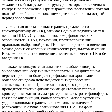
механических перегрузок. Необходимо ограничение
механической нагрузки на структуры, которые вовлечены в
конкретное поражение. При выраженном воспалении показан
полный покой с использованием ортезов, лонгет на острый
период заболевания.
Локальная инъекционная терапия, прежде всего
глюкокортикоидами (ГК), занимает одно из ведущих мест в
лечении ППАТ. С учетом анатомо-морфологических
особенностей ППАТ, показаний, противопоказаний,
правильно выбранной дозы ГК, числа и кратности введения
можно добиться хороших клинических результатов лечения.
Возможно локальное введение анестетиков вместе с ГК и без
введения ГК.
Также используются анальгетики, слабые опиоиды,
миорелаксанты, седативные препараты. При длительном
персистировании боли для профилактики хронизации
болевого синдрома используются антидепрессанты,
антиконвульсанты. При стихании острого процесса
проводится лечение физическими факторами: тепло и
криотерапия, магнито-, лазеротерапия, электро- и фонофорез,
грязевые аппликации, бальнеолечение. Используется как
ударно-волновая терапия, так и методы психической
релаксации. В случае возникновения ППАТ на фоне
ревматических болезней необходимо направленное лечение