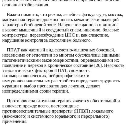
основного заболевания.
Важно помнить, что режим, лечебная физкультура, массаж,
мануальная терапия должны носить механически щадящий
характер в безболевой зоне. Нарушение данного принципа
вызовет мышечный и сосудистый спазм, ишемию, болевые
контрактуры, перевозбуждение ЦНС и, как следствие,
нарушение контроля за состоянием больного.
ППАТ как частный вид скелетно-мышечных болезней,
независимо от этиологии во многом обусловлены едиными
патогенетическими закономерностями, определяющими их
появление и переход в хроническое состояние [26]. Неясность
этиологических факторов ППАТ, сложность
патоморфологических, нейротрофических и
иммуновоспалительных расстройств определяют трудность
курации и выбор препаратов для лечения, делают
неопределенными сроки терапии.
Противовоспалительная терапия является обязательной и
включает, прежде всего, нестероидные
противовоспалительные препараты (НПВП) локального
(накожного) и системного (орального и перорального)
применения.