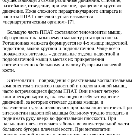
осуществляющего самые различные движения: сгибание,
разгибание, отведение, приведение, вращение и круговое
движение. Из-за сложного параартикулярного аппарата и
частоты ППАТ плечевой сустав называется
«периартритическим органом» [7].
Большую часть ППАТ составляют теномиозиты мышц,
образующих так называемую манжету ротаторов плеча.
Ротационная манжета формируется из 4-х мышц: надостной,
подостной, малой круглой и подлопаточной. Чаще всего
поражаются энтезисы – дистальные отделы надостной и
подлопаточной мышц в местах их прикрепления
соответственно к большому и малому бугоркам плечевой
кости.
Энтезопатии – повреждения с реактивным воспалительным
компонентом энтезисов надостной и подлопаточной мышц,
часто встречающиеся формы ППАТ. Они имеют четкую
клиническую картину, включающую в себя затруднение
движений, за которые отвечает данная мышца, и
болезненность, усиливающуюся при пальпации энтезиса. При
энтезопатии надостной мышцы больному трудно отводить и
поднимать руку вверх во фронтальной плоскости. При
пальпации плеча отмечается боль в верхнелатеральной части
большого бугорка плечевой кости. При энтезопатии
подлопаточной мышцы пациенту трудно завести руку за