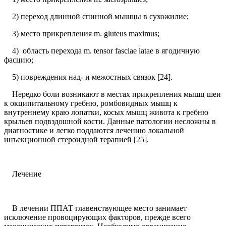
2) переход длинной спинной мышцы в сухожилие;
3) место прикрепления m. gluteus maximus;
4) область перехода m. tensor fasciae latae в ягодичную
фасцию;
5) повреждения над- и межостных связок [24].
Нередко боли возникают в местах прикрепления мышц шеи
к окципитальному гребню, ромбовидных мышц к
внутреннему краю лопатки, косых мышц живота к гребню
крыльев подвздошной кости. Данные патологии несложны в
диагностике и легко поддаются лечению локальной
инъекционной стероидной терапией [25].
Лечение
В лечении ППАТ главенствующее место занимает
исключение провоцирующих факторов, прежде всего