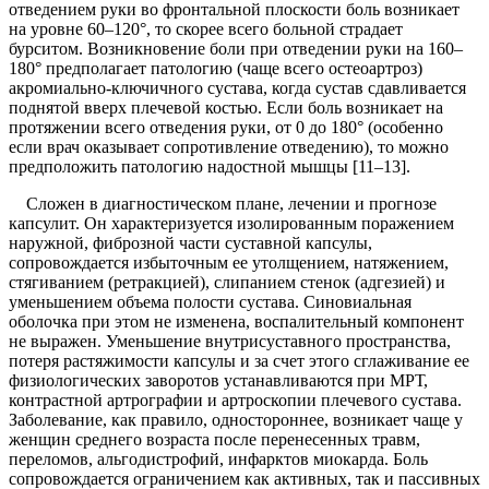
отведением руки во фронтальной плоскости боль возникает
на уровне 60–120°, то скорее всего больной страдает
бурситом. Возникновение боли при отведении руки на 160–
180° предполагает патологию (чаще всего остеоартроз)
акромиально-ключичного сустава, когда сустав сдавливается
поднятой вверх плечевой костью. Если боль возникает на
протяжении всего отведения руки, от 0 до 180° (особенно
если врач оказывает сопротивление отведению), то можно
предположить патологию надостной мышцы [11–13].
Сложен в диагностическом плане, лечении и прогнозе
капсулит. Он характеризуется изолированным поражением
наружной, фиброзной части суставной капсулы,
сопровождается избыточным ее утолщением, натяжением,
стягиванием (ретракцией), слипанием стенок (адгезией) и
уменьшением объема полости сустава. Синовиальная
оболочка при этом не изменена, воспалительный компонент
не выражен. Уменьшение внутрисуставного пространства,
потеря растяжимости капсулы и за счет этого сглаживание ее
физиологических заворотов устанавливаются при МРТ,
контрастной артрографии и артроскопии плечевого сустава.
Заболевание, как правило, одностороннее, возникает чаще у
женщин среднего возраста после перенесенных травм,
переломов, альгодистрофий, инфарктов миокарда. Боль
сопровождается ограничением как активных, так и пассивных