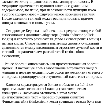
заставляет кисту вправиться во влагалищную полость. В
медицине применяется пункция ганглия с удалением
содержимого, но чаще, при невозможности пункции из-за
густого содержимого – хирургическое иссечение ганглия.
После удаления ганглий может рецидивировать, причем
иногда возникают и новые узлы.
Синдром де Кервена – заболевание, представляющее собой
теносиновиты длинного абдуктора (tendo аbductor pollicis
longus) и короткого разгибателя (tendo extensor pollicis brevis) I
пальца кисти. Синовиальные влагалища данных сухожилий
сдавливаются между шиловидным отростком лучевой кости и
связкой – ограничителем разгибателей (retinaculum
extensorum).
Ранее болезнь описывалась как профессиональная болезнь
прачек. В настоящее время заболевание встречается чаще у
женщин в первые месяцы после родов по механизму отечного
синдрома, провоцирующего туннельный патогенез синдрома.
Клиника характеризуется болью в области на 1,5–2 см
проксимальнее основания I пальца («анатомическая
табакерка»). Возможна отечность в этом месте.
Диагностический тест – провоцирующий симптом
Финкельштейна (Finkelstein), когда возникает резкая боль при