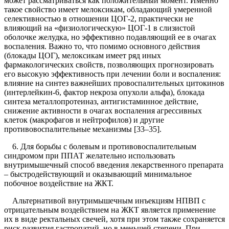
может рассматриваться как положительный момент. Именно
такое свойство имеет мелоксикам, обладающий умеренной
селективностью в отношении ЦОГ-2, практически не
влияющий на «физиологическую» ЦОГ-1 в слизистой
оболочке желудка, но эффективно подавляющий ее в очагах
воспаления. Важно то, что помимо основного действия
(блокады ЦОГ), мелоксикам имеет ряд иных
фармакологических свойств, позволяющих прогнозировать
его высокую эффективность при лечении боли и воспаления:
влияние на синтез важнейших провоспалительных цитокинов
(интерлейкин-6, фактор некроза опухоли альфа), блокада
синтеза металлопротеиназ, антигистаминное действие,
снижение активности в очагах воспаления агрессивных
клеток (макрофагов и нейтрофилов) и другие
противовоспалительные механизмы [33–35].
6. Для борьбы с болевым и противовоспалительным
синдромом при ППАТ желательно использовать
внутримышечный способ введения лекарственного препарата
– быстродействующий и оказывающий минимальное
побочное воздействие на ЖКТ.
Альтернативой внутримышечным инъекциям НПВП с
отрицательным воздействием на ЖКТ является применение
их в виде ректальных свечей, хотя при этом также сохраняется
риск развития гастропатий, но в меньшей степени. При