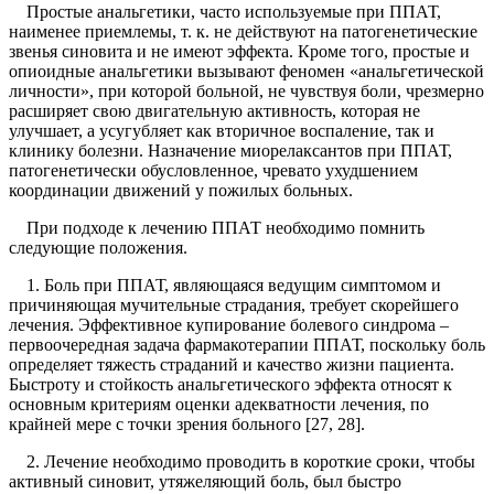
Простые анальгетики, часто используемые при ППАТ,
наименее приемлемы, т. к. не действуют на патогенетические
звенья синовита и не имеют эффекта. Кроме того, простые и
опиоидные анальгетики вызывают феномен «анальгетической
личности», при которой больной, не чувствуя боли, чрезмерно
расширяет свою двигательную активность, которая не
улучшает, а усугубляет как вторичное воспаление, так и
клинику болезни. Назначение миорелаксантов при ППАТ,
патогенетически обусловленное, чревато ухудшением
координации движений у пожилых больных.
При подходе к лечению ППАТ необходимо помнить
следующие положения.
1. Боль при ППАТ, являющаяся ведущим симптомом и
причиняющая мучительные страдания, требует скорейшего
лечения. Эффективное купирование болевого синдрома –
первоочередная задача фармакотерапии ППАТ, поскольку боль
определяет тяжесть страданий и качество жизни пациента.
Быстроту и стойкость анальгетического эффекта относят к
основным критериям оценки адекватности лечения, по
крайней мере с точки зрения больного [27, 28].
2. Лечение необходимо проводить в короткие сроки, чтобы
активный синовит, утяжеляющий боль, был быстро