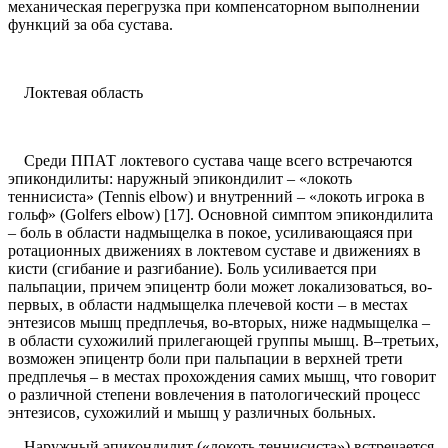
механическая перегрузка при компенсаторном выполнении
функций за оба сустава.
Локтевая область
Среди ППАТ локтевого сустава чаще всего встречаются
эпикондилиты: наружный эпикондилит – «локоть
теннисиста» (Tennis elbow) и внутренний – «локоть игрока в
гольф» (Golfers elbow) [17]. Основной симптом эпикондилита
– боль в области надмыщелка в покое, усиливающаяся при
ротационных движениях в локтевом суставе и движениях в
кисти (сгибание и разгибание). Боль усиливается при
пальпации, причем эпицентр боли может локализоваться, во-
первых, в области надмыщелка плечевой кости – в местах
энтезисов мышц предплечья, во-вторых, ниже надмыщелка –
в области сухожилий прилегающей группы мышц. В–третьих,
возможен эпицентр боли при пальпации в верхней трети
предплечья – в местах прохождения самих мышц, что говорит
о различной степени вовлечения в патологический процесс
энтезисов, сухожилий и мышц у различных больных.
Наружный эпикондилит («локоть теннисиста») встречается