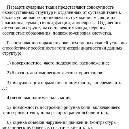
Параартикулярные ткани представляют совокупность
околосуставных структур и отдаленных от суставов тканей.
Околосуставные ткани включают: сухожилия мышц и их
влагалища, сумки, связки, фасции, апоневрозы. Отдаленные
от суставов структуры составляют мышцы, нервно-
сосудистые образования, подкожно-жировая клетчатка.
Распознаванию поражения околосуставных тканей успешно
способствуют особенности топической диагностики данных
структур:
1) поверхностное, часто подкожное, расположение;
2) близость анатомических костных ориентиров;
3) визуализация поражения: припухлость, гиперемия и т.
д.;
4) легко выполнимая пальпация;
5) возможность построения рисунка боли, включающего
триггерные точки, зоны распространения боли и т. п.;
6) оценка объемов нарушения движений (контрактуры
механические, болевые, спастические и т. п.);