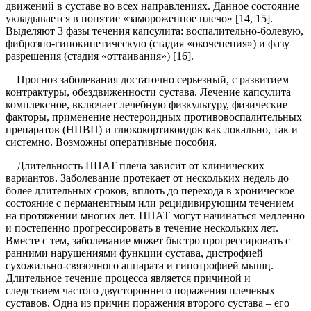
движений в суставе во всех направлениях. Данное состояние
укладывается в понятие «замороженное плечо» [14, 15].
Выделяют 3 фазы течения капсулита: воспалительно-болевую,
фиброзно-гипокинетическую (стадия «окоченения») и фазу
разрешения (стадия «оттаивания») [16].
Прогноз заболевания достаточно серьезный, с развитием
контрактуры, обездвиженности сустава. Лечение капсулита
комплексное, включает лечебную физкультуру, физические
факторы, применение нестероидных противовоспалительных
препаратов (НПВП) и глюкокортикоидов как локально, так и
системно. Возможны оперативные пособия.
Длительность ППАТ плеча зависит от клинических
вариантов. Заболевание протекает от нескольких недель до
более длительных сроков, вплоть до перехода в хроническое
состояние с перманентным или рецидивирующим течением
на протяжении многих лет. ППАТ могут начинаться медленно
и постепенно прогрессировать в течение нескольких лет.
Вместе с тем, заболевание может быстро прогрессировать с
ранними нарушениями функции сустава, дистрофией
сухожильно-связочного аппарата и гипотрофией мышц.
Длительное течение процесса является причиной и
следствием частого двустороннего поражения плечевых
суставов. Одна из причин поражения второго сустава – его