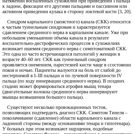
натяжении воспаленных сухожилий при приведении I пальца
к ладони, фиксации его другими пальцами и пассивном или
активном приведении кулака в сторону локтевой кости [3, 20].
Синдром карпального (запястного) канала (СКК) относится
к частым туннельным синдромам и характеризуется
сдавлением срединного нерва в карпальном канале. Уже при
небольшом уменьшении объема канала в результате
воспалительно-дистрофических процессов в сухожилиях
возникает ишемия срединного нерва с симптоматикой СКК.
Это одна из часто встречающихся патологий у женщин в
возрасте 40–60 лет. СКК как туннельный синдром
проявляется онемением, парестезией кисти чаще в ссостоянии
покоя и ночью. Пациенты жалуются на боль от слабой до
нестерпимой в I–III пальцах и по лучевой поверхности IV
пальца (по ходу иннервации срединного нерва). В поздних
стадиях может формироваться атрофия мышц тенара
(двигательные волокна срединного нерва иннервируют
мышцы возвышения большого пальца).
Существуют несколько провокационных тестов,
позволяющих подтвердить диагноз СКК. Симптом Тинеля –
поколачивание (сдавление) области карпального канала с
ладонной стороны (между основаниями тенара и гипотенара).
У больных при этом возникают ощущения, подобные