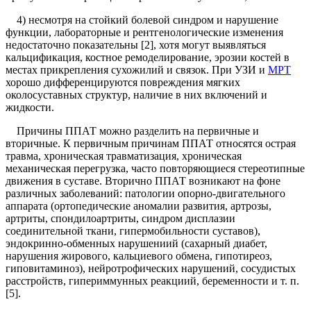
4) несмотря на стойкий болевой синдром и нарушение
функции, лабораторные и рентгенологические изменения
недостаточно показательны [2], хотя могут выявляться
кальцификация, костное ремоделирование, эрозии костей в
местах прикрепления сухожилий и связок. При УЗИ и
МРТ
хорошо дифференцируются повреждения мягких
околосуставных структур, наличие в них включений и
жидкости.
Причины ППАТ можно разделить на первичные и
вторичные. К первичным причинам ППАТ относятся острая
травма, хроническая травматизация, хроническая
механическая перегрузка, часто повторяющиеся стереотипные
движения в суставе. Вторично ППАТ возникают на фоне
различных заболеваний: патологии опорно-двигательного
аппарата (ортопедические аномалии развития, артрозы,
артриты, спондилоартриты, синдром дисплазии
соединительной ткани, гипермобильности суставов),
эндокринно-обменных нарушениий (сахарный диабет,
нарушения жирового, кальциевого обмена, гипотиреоз,
гиповитаминоз), нейротрофических нарушений, сосудистых
расстройств, гипериммунных реакциий, беременности и т. п.
[5].