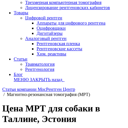
Трехмерная компьютерная томография
Лицензирование рентгеновских кабинетов
Товары
Цифровой рентген
Аппараты для цифрового рентгена
Оцифровщики
Дигитайзеры
Аналоговый рентген
Рентгеновская пленка
Рентгеновские кассеты
Хим. реактивы
Статьи
Травматология
Рентгенология
Блог
МЕНЮ
ЗАКРЫТЬ
назад
Статьи компании МосРентген Центр
/
Магнитно-резонансная томография (МРТ)
Цена МРТ для собаки в
Таллине, Эстония