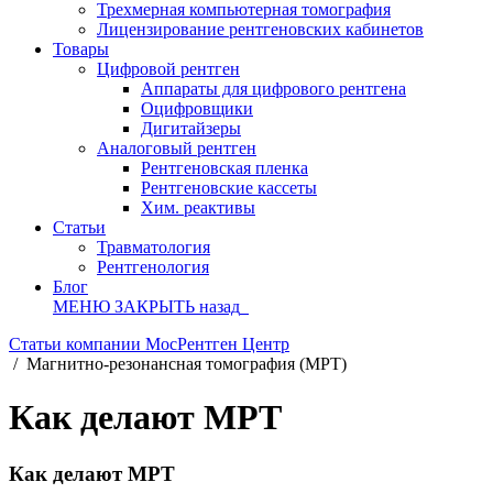
Трехмерная компьютерная томография
Лицензирование рентгеновских кабинетов
Товары
Цифровой рентген
Аппараты для цифрового рентгена
Оцифровщики
Дигитайзеры
Аналоговый рентген
Рентгеновская пленка
Рентгеновские кассеты
Хим. реактивы
Статьи
Травматология
Рентгенология
Блог
МЕНЮ
ЗАКРЫТЬ
назад
Статьи компании МосРентген Центр
/
Магнитно-резонансная томография (МРТ)
Как делают МРТ
Как делают МРТ