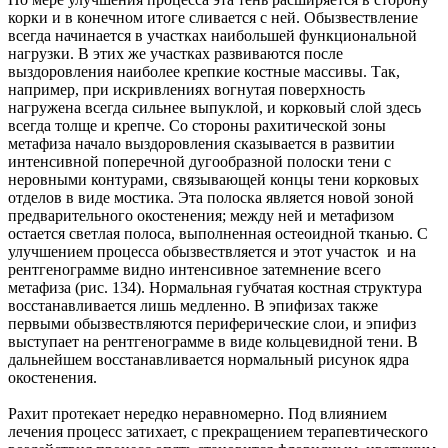
корки и в конечном итоге сливается с ней. Обызвествление
всегда начинается в участках наибольшей функциональной
нагрузки. В этих же участках развиваются после
выздоровления наиболее крепкие костные массивы. Так,
например, при искривлениях вогнутая поверхность
нагружена всегда сильнее выпуклой, и корковый слой здесь
всегда толще и крепче. Со стороны рахитической зоны
метафиза начало выздоровления сказывается в развитии
интенсивной поперечной дугообразной полоски тени с
неровными контурами, связывающей концы тени корковых
отделов в виде мостика. Эта полоска является новой зоной
предварительного окостенения; между ней и метафизом
остается светлая полоса, выполненная остеоидной тканью. С
улучшением процесса обызвествляется и этот участок и на
рентгенограмме видно интенсивное затемнение всего
метафиза (рис. 134). Нормальная губчатая костная структура
восстанавливается лишь медленно. В эпифизах также
первыми обызвествляются периферические слои, и эпифиз
выступает на рентгенограмме в виде кольцевидной тени. В
дальнейшем восстанавливается нормальный рисунок ядра
окостенения.
Рахит протекает нередко неравномерно. Под влиянием
лечения процесс затихает, с прекращением терапевтического