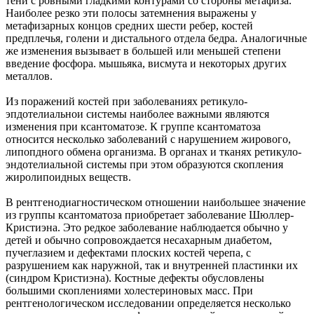
тени с ровными гладкими контурами со стороны метафиза.
Наиболее резко эти полосы затемнения выражены у
метафизарных концов средних шести ребер, костей
предплечья, голени и дистального отдела бедра. Аналогичные
же изменения вызывает в большей или меньшей степени
введение фосфора. мышьяка, висмута и некоторых других
металлов.
Из поражений костей при заболеваниях ретикуло-
эпдотелиальнои системы наиболее важными являются
изменения при ксантоматозе. К группе ксантоматоза
относится несколько заболеваний с нарушением жирового,
липопдного обмена организма. В органах и тканях ретикуло-
эндотелиальной системы при этом образуются скопления
жиролипоидных веществ.
В рентгенодиагностическом отношении наибольшее значение
из группы ксантоматоза приобретает заболевание Шюллер-
Кристиэна. Это редкое заболевание наблюдается обычно у
детей и обычно сопровождается несахарным диабетом,
пучеглазием и дефектами плоских костей черепа, с
разрушением как наружной, так и внутренней пластинки их
(синдром Кристиэна). Костные дефекты обусловлены
большими скоплениями холестериновых масс. При
рентгенологическом исследовании определяется несколько