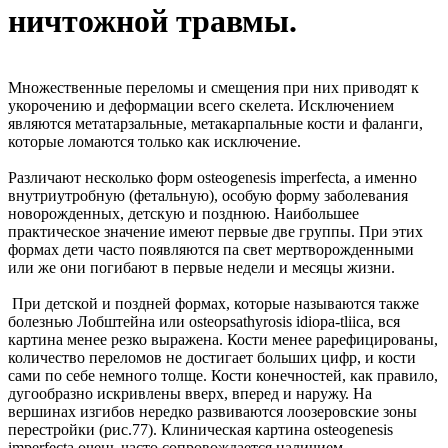
ничтожной травмы.
Множественные переломы и смещения при них приводят к
укорочению и деформации всего скелета. Исключением
являются метатарзальные, метакарпальные кости и фаланги,
которые ломаются только как исключение.
Различают несколько форм osteogenesis imperfecta, а именно
внутриутробную (фетальную), особую форму заболевания
новорожденных, детскую и позднюю. Наибольшее
практическое значение имеют первые две группы. При этих
формах дети часто появляются па свет мертворожденными
или же они погибают в первые недели и месяцы жизни.
При детской и поздней формах, которые называются также
болезнью Лобштейна или osteopsathyrosis idiopa-tliica, вся
картина менее резко выражена. Кости менее рарефицированы,
количество переломов не достигает больших цифр, и кости
сами по себе немного толще. Кости конечностей, как правило,
дугообразно искривлены вверх, вперед и наружу. На
вершинах изгибов нередко развиваются лоозеровские зоны
перестройки (рис.77). Клиническая картина osteogenesis
imperfecta очень часто сопровождается наличием