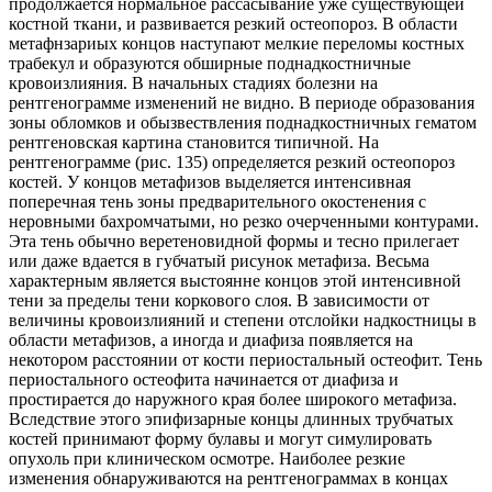
продолжается нормальное рассасывание уже существующей
костной ткани, и развивается резкий остеопороз. В области
метафнзариых концов наступают мелкие переломы костных
трабекул и образуются обширные поднадкостничные
кровоизлияния. В начальных стадиях болезни на
рентгенограмме изменений не видно. В периоде образования
зоны обломков и обызвествления поднадкостничных гематом
рентгеновская картина становится типичной. На
рентгенограмме (рис. 135) определяется резкий остеопороз
костей. У концов метафизов выделяется интенсивная
поперечная тень зоны предварительного окостенения с
неровными бахромчатыми, но резко очерченными контурами.
Эта тень обычно веретеновидной формы и тесно прилегает
или даже вдается в губчатый рисунок метафиза. Весьма
характерным является выстоянне концов этой интенсивной
тени за пределы тени коркового слоя. В зависимости от
величины кровоизлияний и степени отслойки надкостницы в
области метафизов, а иногда и диафиза появляется на
некотором расстоянии от кости периостальный остеофит. Тень
периостального остеофита начинается от диафиза и
простирается до наружного края более широкого метафиза.
Вследствие этого эпифизарные концы длинных трубчатых
костей принимают форму булавы и могут симулировать
опухоль при клиническом осмотре. Наиболее резкие
изменения обнаруживаются на рентгенограммах в концах