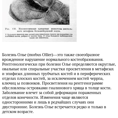
Болезнь Олье (morbus Ollier)—это также своеобразное
врожденное нарушение нормального костеобразования.
Рентгенологически при болезни Олье определяются округлые,
овальные или спиральные участки просветления в метафизах
и эпифизах длинных трубчатых костей и в периферических
отделах плоских костей, за исключением костей черрпа,
ключиц ы позвонков. Просветления на рентгенограмме
обусловлены островками гиалинового хряща в толще кости.
Заболевание влечет за собой деформации пораженных
отделов конечности. Изменения чаще являются
односторонними и лишь в редчайших случаях они
двусторонние. Болезнь Олье встречается редко и только в
детском возрасте.