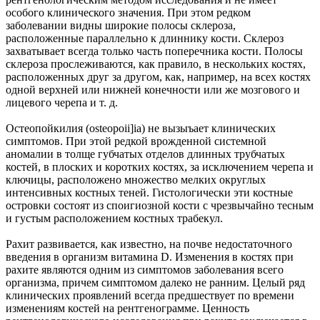
особого клинического значения. При этом редком
заболевании видны широкие полосы склероза,
расположенные параллельно к длиннику кости. Склероз
захватывает всегда только часть поперечника кости. Полосы
склероза прослеживаются, как правило, в нескольких костях,
расположенных друг за другом, как, например, на всех костях
одной верхней или нижней конечности или же мозгового и
лицевого черепа и т. д.
Остеопойкилия (osteopoii]ia) не вызыъает клинических
симптомов. При этой редкой врожденной системной
аномалии в толще губчатых отделов длинных трубчатых
костей, в плоских и коротких костях, за исключением черепа и
ключицы, расположено множество мелких округлых
интенсивных костных теней. Гистологически эти костные
островки состоят из споигиозной кости с чрезвычайно тесным
и густым расположением костных трабекул.
Рахит развивается, как известно, на почве недостаточного
введения в организм витамина D. Изменения в костях при
рахите являются одним из симптомов заболевания всего
организма, причем симптомом далеко не ранним. Целый ряд
клинических проявлений всегда предшествует по времени
изменениям костей на рентгенограмме. Ценность