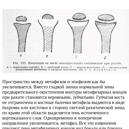
Пространство между метафизом и эпифизом как бы
увеличивается. Вместо гладкой линии нормальной зоны
предварительного окостенения контуры метафизарных концов
при рахите становятся неровными, зубчатыми. Губчатая кость
не отграничена и костные балочки метафиза выдаются в виде
бахромы или кисточки в сторону светлой рахитической зоны;
по краям этой области выделяется тень истонченного
кортикального слоя. Одновременно в поперечном
направлении увеличивается, метафиз, Все эти изменения
придают тени метафизарных концов вид бокала или блюдца