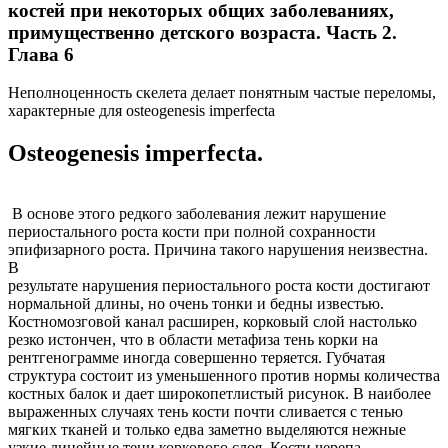
костей при некоторых общих заболеваниях,
примущественно детского возраста. Часть 2.
Глава 6
Неполноценность скелета делает понятным частые переломы,
характерные для osteogenesis imperfecta
Osteogenesis imperfecta.
В основе этого редкого заболевания лежит нарушение
периостального роста кости при полной сохранности
эпифизарного роста. Причина такого нарушения неизвестна.
В
результате нарушения периостального роста кости достигают
нормальной длины, но очень тонки и бедны известью.
Костномозговой канал расширен, корковый слой настолько
резко истончен, что в области метафиза тень корки на
рентгенограмме иногда совершенно теряется. Губчатая
структура состоит из уменьшенного против нормы количества
костных балок и дает широкопетлистый рисунок. В наиболее
выраженных случаях тень кости почти сливается с тенью
мягких тканей и только едва заметно выделяются нежные
узкие линейные тени коркового слоя. Кости черепа