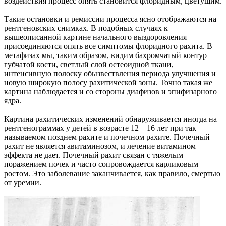
воздействия процесс опять становится флоридным, цветущим.
Такие остановки и ремиссии процесса ясно отображаются на
рентгеновских снимках. В подобных случаях к
вышеописанной картине начального выздоровления
присоединяются опять все симптомы флоридного рахита. В
метафизах мы, таким образом, видим бахромчатый контур
губчатой кости, светлый слой остеоидной ткани,
интенсивную полоску обызвествления периода улучшения и
новую широкую полосу рахитической зоны. Точно такая же
картина наблюдается и со стороны диафизов и эпифизарного
ядра.
Картина рахитических изменений обнаруживается иногда на
рентгенограммах у детей в возрасте 12—16 лет при так
называемом позднем рахите и почечном рахите. Почечный
рахит не является авитаминозом, и лечение витамином
эффекта не дает. Почечный рахит связан с тяжелым
поражением почек и часто сопровождается карликовым
ростом. Это заболевание заканчивается, как правило, смертью
от уремии.