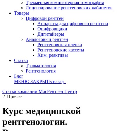
Трехмерная компьютерная томография
Лицензирование рентгеновских кабинетов
Товары
Цифровой рентген
Аппараты для цифрового рентгена
Оцифровщики
Дигитайзеры
Аналоговый рентген
Рентгеновская пленка
Рентгеновские кассеты
Хим. реактивы
Статьи
Травматология
Рентгенология
Блог
МЕНЮ
ЗАКРЫТЬ
назад
Статьи компании МосРентген Центр
/
Прочее
Курс медицинской
рентгенологии.