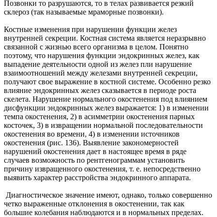
Позвонки то разрушаются, то в телах развивается резкий
склероз (так называемые мраморные позвонки).
Костные изменения при нарушении функции желез
внутренней секреции. Костная система является неразрывно
связанной с жизнью всего организма в целом. Понятно
поэтому, что нарушения функции эндокринных желез, как
выпадение деятельности одной из желез пли нарушение
взаимоотношений между железами внутренней секреции,
получают свое выражение в костной системе. Особенно резко
влияние эндокринных желез сказывается в периоде роста
скелета. Нарушение нормального окостенения под влиянием
дисфункции эндокринных желез выражается: 1) в изменении
темпа окостенения, 2) в асимметрии окостенения парных
косточек, 3) в извращении нормальной последовательности
окостенения во времени, 4) в изменении источников
окостенения (рис. 136). Выявление закономерностей
нарушений окостенения дает в настоящее время в ряде
случаев возможность по рентгенограммам установить
причину извращенного окостенения, т. е. непосредственно
выявить характер расстройства эндокринного аппарата.
Диагностическое значение имеют, однако, только совершенно
четко выраженные отклонения в окостенении, так как
большие колебания наблюдаются и в нормальных пределах.