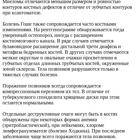
Миеломы отличаются меньшим размером и ровностью
контуров костных дефектов в отличие от зубчатых контуров
при ксантоматозе.
Болезнь Гоше также сопровождается часто костными
изменениями. На рентгенограмме обнаруживается тогда
умеренный остеопороз, иногда с расширением
костномозгового канала. В ряде случаев отмечается
булавовидное расширение дистальной трети диафиза и
метафиза бедренных костей. В других случаях отмечаются
мелкие округлые и овальные очажки просветлении в
губчатых отделах длинных трубчатых костей, окруженные
зоной склероза. Тела позвонков разрушаются только в
тяжелых случаях болезни.
Поражение позвонков всегда сопровождается
компрессионным переломом их тел. В отличие от
туберкулезного спондилита хрящевые диски при этом
остаются нормальными.
Отдельные деструктивные очаги могут быть в костях
обнаружены при некоторых формах анемии
(эритробластической), при лейкемиях, хлороме
лимфогранулематозе (болезни Xодкина). При последнем
заболевании чаще всего поражаются тела позвонков.