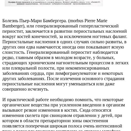
Болезнь Пьер-Мари Бамбергера. (morbus Pierre Marie
Bamberger), или генерализированный гиперпластический
периостит, заключается в развитии периостальных наслоений
вокруг костей конечностей, за исключением ногтевых фаланг.
Периостальные наслоения в одних случаях сильно развиты, в
других они едва намечаются; иногда они показывают ясную
слоистость. Генерализированный периостит наблюдается
редко, главным образом в молодом возрасте, у больных,
страдающих хроническим нагноительным процессом в легких
или плевральной полости, при некомпенсированных
заболеваниях сердца, при лимфогранулематозе и некоторых
других заболеваниях. После излечения основного страдания
периостальные наслоения могут уменьшиться или даже
совершенно исчезнуть.
И практической работе необходимо помнить, что некоторые
органические вещества при усиленном введении в организм
вызывают резкие изменения в костях. Сюда относятся
изменения скелета при свинцовом отравлении у детей, при
котором в области препараторнои зоны окостенения
появляется поперечная широкая полоса очень интенсивной