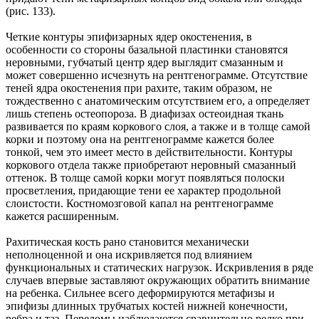
(рис. 133).
Четкие контуры эпифизарных ядер окостенения, в
особенности со стороны базальной пластинки становятся
неровными, губчатый центр ядер выглядит смазанным и
может совершенно исчезнуть на рентгенограмме. Отсутствие
теней ядра окостенения при рахите, таким образом, не
тождественно с анатомическим отсутствием его, а определяет
лишь степень остеопороза. В диафизах остеоидная ткань
развивается по краям коркового слоя, а также и в толще самой
корки и поэтому она на рентгенограмме кажется более
тонкой, чем это имеет место в действительности. Контуры
коркового отдела также приобретают неровный смазанный
оттенок. В толще самой корки могут появляться полоски
просветления, придающие тени ее характер продольной
слоистости. Костномозговой капал на рентгенограмме
кажется расширенным.
Рахитическая кость рано становится механически
неполноценной и она искривляется под влиянием
функциональных и статических нагрузок. Искривления в ряде
случаев впервые заставляют окружающих обратить внимание
на ребенка. Сильнее всего деформируются метафизы и
эпифизы длинных трубчатых костей нижней конечности,
ребра и таз. Переломы наблюдаются сравнительно редко при