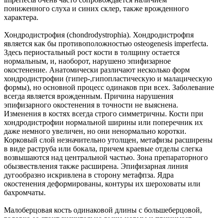
пониженного слуха и синих склер, также врожденного
характера.
Хондродистрофия (chondrodystrophia). Хондродистрофпя
является как бы противоположностью osteogenesis imperfecta.
Здесь периостальный рост кости в толщину остается
нормальным, и, наоборот, нарушено эпифизарное
окостенение. Анатомически различают несколько форм
хондродистрофии (гипер-,гипопластическую и малацическую
формы), но основной процесс одинаков при всех. Заболевание
всегда является врожденным. Причина нарушения
эпифизарного окостенения в точности не выяснена.
Изменения в костях всегда строго симметричны. Кости при
хондродистрофии нормальной ширины или поперечник их
даже немного увеличен, но они ненормально коротки.
Корковый слой незначительно утолщен, метафизы расширены
в виде раструба или бокала, причем краевые отделы слегка
возвышаются над центральной частью. Зона препараторного
обызвествления также расширена. Эпифизарная линия
дугообразно искривлена в сторону метафпза. Ядра
окостенения деформированы, контуры их шероховаты или
бахромчаты.
Малоберцовая кость одинаковой длины с большеберцовой,