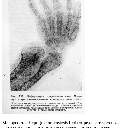
Мелореостоз Лери (melorbeostosis Leri) определяется только
рентгенологическим методом исследования и не имеет