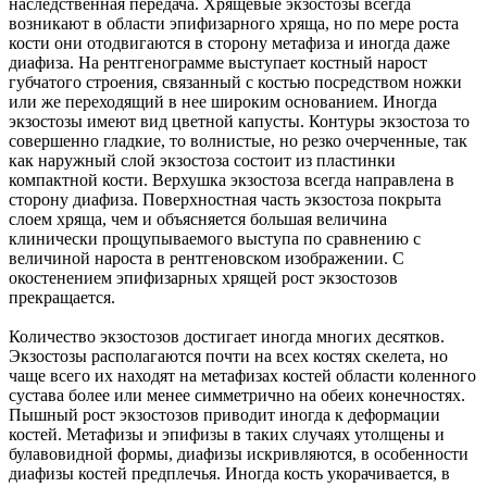
наследственная передача. Хрящевые экзостозы всегда
возникают в области эпифизарного хряща, но по мере роста
кости они отодвигаются в сторону метафиза и иногда даже
диафиза. На рентгенограмме выступает костный нарост
губчатого строения, связанный с костью посредством ножки
или же переходящий в нее широким основанием. Иногда
экзостозы имеют вид цветной капусты. Контуры экзостоза то
совершенно гладкие, то волнистые, но резко очерченные, так
как наружный слой экзостоза состоит из пластинки
компактной кости. Верхушка экзостоза всегда направлена в
сторону диафиза. Поверхностная часть экзостоза покрыта
слоем хряща, чем и объясняется большая величина
клинически прощупываемого выступа по сравнению с
величиной нароста в рентгеновском изображении. С
окостенением эпифизарных хрящей рост экзостозов
прекращается.
Количество экзостозов достигает иногда многих десятков.
Экзостозы располагаются почти на всех костях скелета, но
чаще всего их находят на метафизах костей области коленного
сустава более или менее симметрично на обеих конечностях.
Пышный рост экзостозов приводит иногда к деформации
костей. Метафизы и эпифизы в таких случаях утолщены и
булавовидной формы, диафизы искривляются, в особенности
диафизы костей предплечья. Иногда кость укорачивается, в