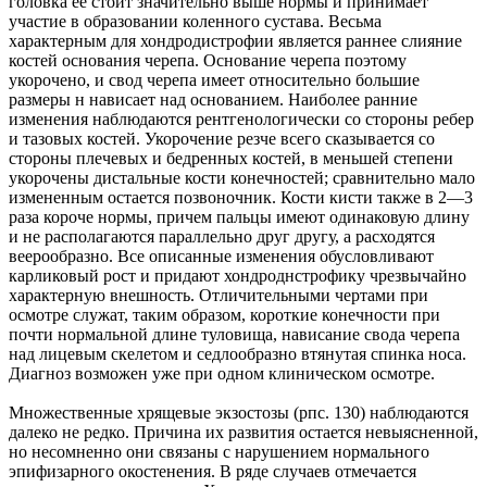
головка ее стоит значительно выше нормы и принимает
участие в образовании коленного сустава. Весьма
характерным для хондродистрофии является раннее слияние
костей основания черепа. Основание черепа поэтому
укорочено, и свод черепа имеет относительно большие
размеры н нависает над основанием. Наиболее ранние
изменения наблюдаются рентгенологически со стороны ребер
и тазовых костей. Укорочение резче всего сказывается со
стороны плечевых и бедренных костей, в меньшей степени
укорочены дистальные кости конечностей; сравнительно мало
измененным остается позвоночник. Кости кисти также в 2—3
раза короче нормы, причем пальцы имеют одинаковую длину
и не располагаются параллельно друг другу, а расходятся
веерообразно. Все описанные изменения обусловливают
карликовый рост и придают хондроднстрофику чрезвычайно
характерную внешность. Отличительными чертами при
осмотре служат, таким образом, короткие конечности при
почти нормальной длине туловища, нависание свода черепа
над лицевым скелетом и седлообразно втянутая спинка носа.
Диагноз возможен уже при одном клиническом осмотре.
Множественные хрящевые экзостозы (рпс. 130) наблюдаются
далеко не редко. Причина их развития остается невыясненной,
но несомненно они связаны с нарушением нормального
эпифизарного окостенения. В ряде случаев отмечается