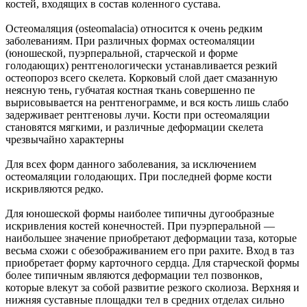
костей, входящих в состав коленного сустава.
Остеомаляция (osteomalacia) относится к очень редким
заболеваниям. При различных формах остеомаляции
(юношеской, пуэрперальной, старческой и форме
голодающих) рентгенологически устанавливается резкий
остеопороз всего скелета. Корковый слой дает смазанную
неясную тень, губчатая костная ткань совершенно пе
вырисовывается на рентгенограмме, и вся кость лишь слабо
задерживает рентгеновы лучи. Кости при остеомаляции
становятся мягкими, и различные деформации скелета
чрезвычайно характерны
Для всех форм данного заболевания, за исключением
остеомаляции голодающих. При последней форме кости
искривляются редко.
Для юношеской формы наиболее типичны дугообразные
искривления костей конечностей. При пуэрперальной —
наибольшее значение приобретают деформации таза, которые
весьма схожи с обезображиванием его при рахите. Вход в таз
приобретает форму карточного сердца. Для старческой формы
более типичным являются деформации тел позвонков,
которые влекут за собой развитие резкого сколиоза. Верхняя и
нижняя суставные площадки тел в средних отделах сильно