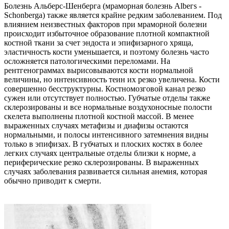
Болезнь Альберс-Шенберга (мраморная болезнь Аlbегs -
Schonberga) также является крайне редким заболеванием. Под
влиянием неизвестных факторов при мраморной болезни
происходит избыточное образование плотной компактной
костной ткани за счет эндоста и эпифизарного хряща,
эластичность кости уменьшается, и поэтому болезнь часто
осложняется патологическими переломами. На
рентгенограммах вырисовываются кости нормальной
величины, но интенсивность теин их резко увеличена. Кости
совершенно бесструктурны. Костномозговой канал резко
сужен или отсутствует полностью. Губчатые отделы также
склерозированы и все нормальные воздухоносные полости
скелета выполнены плотной костной массой. В менее
выраженных случаях метафизы и диафизы остаются
нормальными, и полосы интенсивного затемнения видны
только в эпифизах. В губчатых и плоских костях в более
легких случаях центральные отделы близки к норме, а
периферические резко склерозированы. В выраженных
случаях заболевания развивается сильная анемия, которая
обычно приводит к смерти.