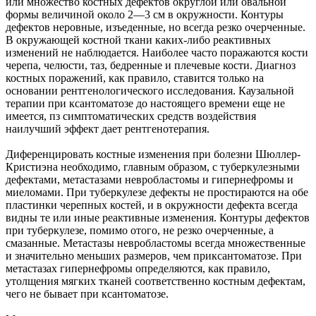
или множество костных дефектов округлой или овальной
формы величиной около 2—3 см в окружности. Контуры
дефектов неровные, изъеденные, но всегда резко очерченные.
В окружающей костной ткани каких-либо реактивных
изменений не наблюдается. Наиболее часто поражаются кости
черепа, челюсти, таз, бедренные и плечевые кости. Диагноз
костных поражений, как правило, ставится только на
основании рентгенологического исследования. Каузальной
терапии при ксантоматозе до настоящего времени еще не
имеется, пз симптоматических средств воздействия
наилучший эффект дает рентгенотерапия.
Диференцировать костные изменения при болезни Шюллер-
Кристиэна необходимо, главным образом, с туберкулезными
дефектами, метастазами невробластомы и гипернефромы и
миеломами. При туберкулезе дефекты не простираются на обе
пластинки черепных костей, и в окружности дефекта всегда
видны те или иные реактивные изменения. Контуры дефектов
при туберкулезе, помимо отого, не резко очерченные, а
смазанные. Метастазы невробластомы всегда множественные
и значительно меньших размеров, чем приксантоматозе. При
метастазах гипернефромы определяются, как правило,
утолщения мягких тканей соответственно костным дефектам,
чего не бывает при ксантоматозе.