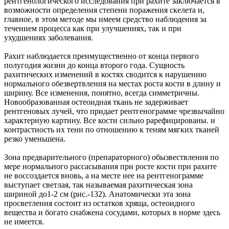
рентгенологического исследования при рахите заключается в
возможности определения степени поражения скелета и,
главное, в этом методе мы имеем средство наблюдения за
течением процесса как при улучшениях, так и при
ухудшениях заболевания.
Рахит наблюдается преимущественно от конца первого
полугодия жизни до конца второго года. Сущность
рахитических изменений в костях сводится к нарушению
нормального обезвертвления на местах роста кости в длину и
ширину. Все изменения, понятно, всегда симметричны.
Новообразованная остеоидная ткань не задерживает
рентгеновых лучей, что придает рентгенограмме чрезвычайно
характерную картину. Все кости сильно рарефицированы. и
контрастность их тени по отношению к теням мягких тканей
резко уменьшена.
Зона предварительного (препараторного) обызвествления по
мере нормального рассасывания при росте кости при рахите
не воссоздается вновь, а на месте нее на рентгенограмме
выступает светлая, так называемая рахитическая зона
шириной до1-2 см (рис.-132). Анатомически эта зона
просветления состоит из остатков хряща, остеоидного
вещества и богато снабжена сосудами, которых в норме здесь
не имеется.