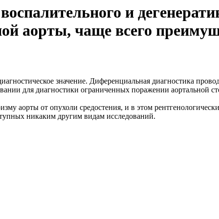
воспалительного и дегенерати
ной аорты, чаще всего преиму
диагностическое значение. Диференциальная диагностика прово
овании для диагностики ограниченных поражении аортальной сте
ризму аорты от опухоли средостения, и в этом рентгенологическ
ступных никаким другим видам исследований.