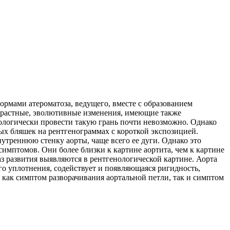
ормами атероматоза, ведущего, вместе с образованием
озрастные, эволютивные изменения, имеющие также
нологически провести такую грань почти невозможно. Однако
ых бляшек на рентгенограммах с короткой экспозицией.
утреннюю стенку аорты, чаще всего ее дуги. Однако это
имптомов. Они более близки к картине аортита, чем к картине
аз развития выявляются в рентгенологической картине. Аорта
го уплотнения, содействует и появляющаяся ригидность,
как симптом разворачивания аортальной петли, так и симптом