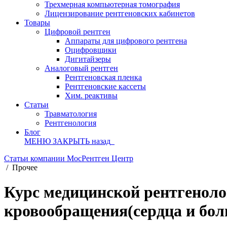
Трехмерная компьютерная томография
Лицензирование рентгеновских кабинетов
Товары
Цифровой рентген
Аппараты для цифрового рентгена
Оцифровщики
Дигитайзеры
Аналоговый рентген
Рентгеновская пленка
Рентгеновские кассеты
Хим. реактивы
Статьи
Травматология
Рентгенология
Блог
МЕНЮ
ЗАКРЫТЬ
назад
Статьи компании МосРентген Центр
/
Прочее
Курс медицинской рентгеноло
кровообращения(сердца и боль