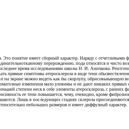
. Это понятие имеет сборный характер. Наряду с отчетливыми ф
оединительнотканному перерождению, пода относятся и чисто в
последнее время исследованиями школы Н. И. Аничкова. Рентге
ать прямые симптомы атеросклероза в виде тени обызвествленн
 и на экране можно видеть как бы скорлупу, обрисовывающую вн
роматозные изменения мало уловимы и не дают никаких прямых с
ньшей степени неся в себе элементы атеросклероза, с ранних ф
нсивность ее тени повышается, чему, очевидно, кроме фиброзно
ьшаются. Лишь в последующих стадиях склероза присоединяются 
 относительно небольших размеров и имеет диффузный характер.