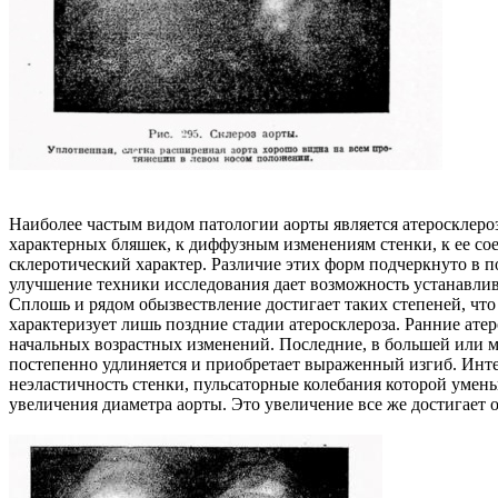
Наиболее частым видом патологии аорты является атеросклероз
характерных бляшек, к диффузным изменениям стенки, к ее с
склеротический характер. Различие этих форм подчеркнуто в 
улучшение техники исследования дает возможность устанавлив
Сплошь и рядом обызвествление достигает таких степеней, что
характеризует лишь поздние стадии атеросклероза. Ранние ате
начальных возрастных изменений. Последние, в большей или ме
постепенно удлиняется и приобретает выраженный изгиб. Инте
неэластичность стенки, пульсаторные колебания которой умен
увеличения диаметра аорты. Это увеличение все же достигает