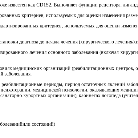
кже известен как CD1S2. Выполняет функции рецептора, лиганд
ртизированных критериев, используемых для оценки изменения раз
ор стандартизированных критериев, используемых для оценки изме
постановки диагноза до начала лечения (хирургического лечения/
изированного лечения основного заболевания (включая хирурги
.
ловиях медицинских организаций (реабилитационных центров, о
й заболевания.
й реабилитационные периоды, период остаточных явлений заболе
, психотерапии, медицинской психологии, оказывающих медици
 санаторно-курортных организаций), кабинетах логопеда (учителя
аболеванийили состояний)