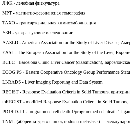
ЛФК - лечебная физкультура
МРТ - магнитно-резонансная томография
ТАХЭ - трансартериальная химиоэмболизация
УЗИ - ультразвуковое исследование
AASLD - American Association for the Study of Liver Disease, 
EASL - The European Association for the Study of the Liver, Ев
BCLC - Barcelona Clinic Liver Cancer (classification), Барселонс
ECOG PS - Eastern Cooperative Oncology Group Performance St
LI-RADS - Liver Imaging Reporting and Data System
RECIST - Response Evaluation Criteria in Solid Tumours, крите
mRECIST - modified Response Evaluation Criteria in Solid Tum
PD1/PD-L1 - programmed cell death 1/programmed cell death 1 l
TNM - (аббревиатура от tumor, nodus и metastasis) — междуна