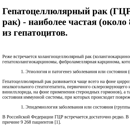
Гепатоцеллюлярный рак (ГЦР
рак) - наиболее частая (окол
из гепатоцитов.
Реже встречается холангиоцеллюлярный рак (холангиокарцином
гепатохолангиокарциномы, фиброламеллярная карцинома, кото
Этиология и патогенез заболевания или состояния 
Гепатоцеллюлярный рак развивается чаще всего на фоне цирроз
неалкогольного стеатогепатита, первичного склерозирующего 
винилхлорида, на фоне применения стероидных гормонов), а т
состояния иммунной системы, при которых происходит поврежд
Эпидемиология заболевания или состояния (групп
В Российской Федерации ГЦР встречается достаточно редко. В 
причине 9 268 пациентов [1].