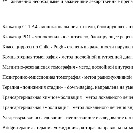
** - жизненно необходимые и важнейшие лекарственные преп
Блокатор CTLA4 - моноклональное антитело, блокирующее ант
Блокатор PD1 - моноклональное антитело, блокирующее рецеп
Класс цирроза по Child - Pugh - степень выраженности нарушен
Компьютерная томография - метод послойной внутренней диаг
Магнитно-резонансная томография - метод послойной внутрен
Позитронно-эмиссионная томография - метод радионуклидной 
Терапия «понижения стадии» - down-staging, направлена на у
Трансартериальная химиоэмболизация - метод локального лече
Трансартериальная эмболизация - метод локального лечения в
Ультразвуковое исследование - неинвазивное исследование ор
Bridge-терапия - терапия «ожидания», которая направлена на