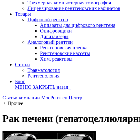
Трехмерная компьютерная томография
Лицензирование рентгеновских кабинетов
Товары
Цифровой рентген
Аппараты для цифрового рентгена
Оцифровщики
Дигитайзеры
Аналоговый рентген
Рентгеновская пленка
Рентгеновские кассеты
Хим. реактивы
Статьи
Травматология
Рентгенология
Блог
МЕНЮ
ЗАКРЫТЬ
назад
Статьи компании МосРентген Центр
/
Прочее
Рак печени (гепатоцеллюляр