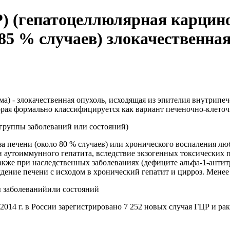
) (гепатоцеллюлярная карцин
о 85 % случаев) злокачественна
а) - злокачественная опухоль, исходящая из эпителия внутрип
рая формально классифицируется как вариант печеночно-клеточ
(группы заболеваний или состояний)
а печени (около 80 % случаев) или хронического воспаления лю
и аутоиммунного гепатита, вследствие экзогенных токсических
акже при наследственных заболеваниях (дефиците альфа-1-анти
ение печени с исходом в хронический гепатит и цирроз. Менее 
ы заболеванийили состояний
2014 г. в России зарегистрировано 7 252 новых случая ГЦР и р