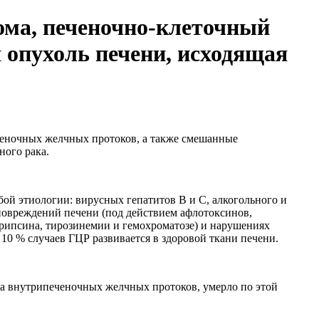
ома, печеночно-клеточный
я опухоль печени, исходящая
еченочных желчных протоков, а также смешанные
ного рака.
бой этиологии: вирусных гепатитов В и С, алкогольного и
 повреждений печени (под действием афлотоксинов,
трипсина, тирозинемии и гемохроматозе) и нарушениях
10 % случаев ГЦР развивается в здоровой ткани печени.
ака внутрипеченочных желчных протоков, умерло по этой