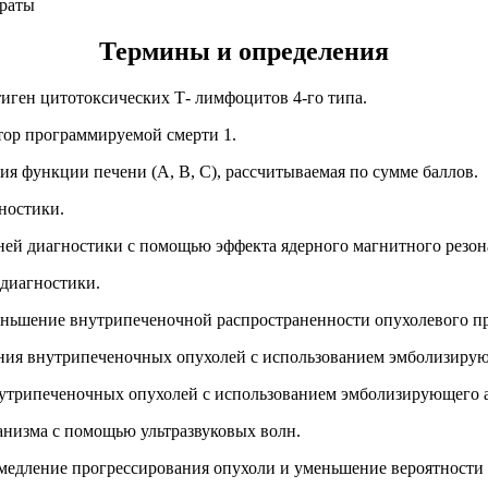
араты
Термины и определения
иген цитотоксических Т- лимфоцитов 4-го типа.
тор программируемой смерти 1.
ия функции печени (А, В, С), рассчитываемая по сумме баллов.
ностики.
ней диагностики с помощью эффекта ядерного магнитного резон
диагностики.
меньшение внутрипеченочной распространенности опухолевого п
ния внутрипеченочных опухолей с использованием эмболизирующ
нутрипеченочных опухолей с использованием эмболизирующего а
ганизма с помощью ультразвуковых волн.
 замедление прогрессирования опухоли и уменьшение вероятност