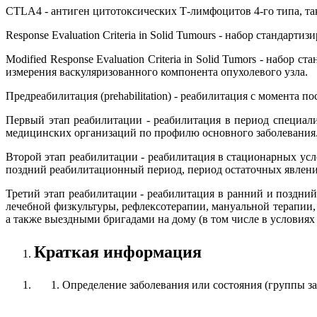
CTLA4 - антиген цитотоксических Т-лимфоцитов 4-го типа, та
Response Evaluation Criteria in Solid Tumours - набор станда
Modified Response Evaluation Criteria in Solid Tumors - наб
измерения васкуляризованного компонента опухолевого узла.
Предреабилитация (prehabilitation) - реабилитация с момента 
Первый этап реабилитации - реабилитация в период специал
медицинских организаций по профилю основного заболевания
Второй этап реабилитации - реабилитация в стационарных ус
поздний реабилитационный период, период остаточных явлени
Третий этап реабилитации - реабилитация в ранний и поздни
лечебной физкультуры, рефлексотерапии, мануальной терапии
а также выездными бригадами на дому (в том числе в условиях
Краткая информация
Определение заболевания или состояния (группы з