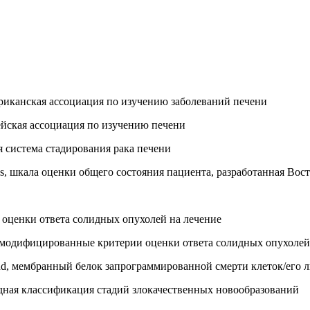
Американская ассоциация по изучению заболеваний печени
ропейская ассоциация по изучению печени
кая система стадирования рака печени
atus, шкала оценки общего состояния пациента, разработанная В
рии оценки ответа солидных опухолей на лечение
ors, модифицированные критерии оценки ответа солидных опухолей
igand, мембранный белок запрограммированной смерти клеток/его 
родная классификация стадий злокачественных новообразований