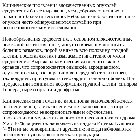
Клинические проявления злокачественных опухолей
средостения более выражены, чем доброкачественных, и
нарастают более интенсивно. Небольшие доброкачественные
опухоли часто обнаруживаются случайно при
рентгенологическом исследовании.
Новообразования средостения, в основном злокачественные,
реже - доброкачественные, могут со временем достигать
больших размеров, порой занимать всю половину грудной
клетки, представляя так называемые гигантские опухоли
средостения. Выражена компрессия жизненно важных
органов, что сопровождается одышкой, акроцианозом,
одутловатостью, расширением вен грудной стенки и шеи,
тахикардией, приступами стенокардии, головной болью. При
прорастании возникают деформация грудной клетки, синдром
Горнера, парез гортани и диафрагмы.
Клиническая симптоматика карциноида вилочковой железы
не специфична, за исключением тех наблюдений, которые
сопровождаются эндокринопатиями и обусловлена
проявлениями медиастинального компрессионного синдрома.
У 25-30 % пациентов наблюдается синдром Иценко-Кушинга
[4,5] и иные эндокринные нарушения: иногда наблюдаются
несоответствующая эктопическая продукция