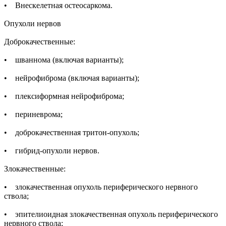
• Внескелетная остеосаркома.
Опухоли нервов
Доброкачественные:
• шваннома (включая варианты);
• нейрофиброма (включая варианты);
• плексиформная нейрофиброма;
• периневрома;
• доброкачественная тритон-опухоль;
• гибрид-опухоли нервов.
Злокачественные:
• злокачественная опухоль периферического нервного
ствола;
• эпителиоидная злокачественная опухоль периферического
нервного ствола;