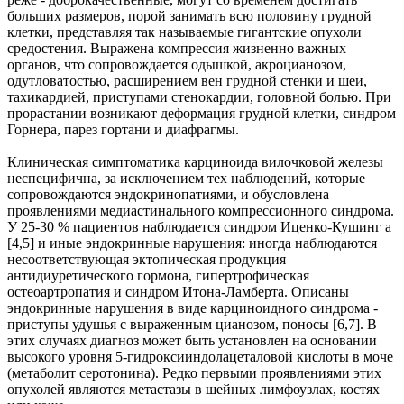
больших размеров, порой занимать всю половину грудной
клетки, представляя так называемые гигантские опухоли
средостения. Выражена компрессия жизненно важных
органов, что сопровождается одышкой, акроцианозом,
одутловатостью, расширением вен грудной стенки и шеи,
тахикардией, приступами стенокардии, головной болью. При
прорастании возникают деформация грудной клетки, синдром
Горнера, парез гортани и диафрагмы.
Клиническая симптоматика карциноида вилочковой железы
неспецифична, за исключением тех наблюдений, которые
сопровождаются эндокринопатиями, и обусловлена
проявлениями медиастинального компрессионного синдрома.
У 25-30 % пациентов наблюдается синдром Иценко-Кушинг а
[4,5] и иные эндокринные нарушения: иногда наблюдаются
несоответствующая эктопическая продукция
антидиуретического гормона, гипертрофическая
остеоартропатия и синдром Итона-Ламберта. Описаны
эндокринные нарушения в виде карциноидного синдрома -
приступы удушья с выраженным цианозом, поносы [6,7]. В
этих случаях диагноз может быть установлен на основании
высокого уровня 5-гидроксииндолацеталовой кислоты в моче
(метаболит серотонина). Редко первыми проявлениями этих
опухолей являются метастазы в шейных лимфоузлах, костях