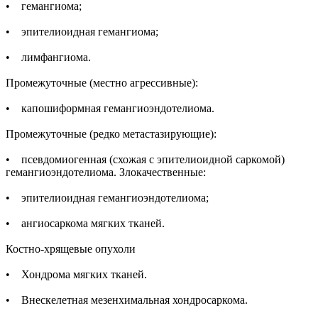
• гемангиома;
• эпителиоидная гемангиома;
• лимфангиома.
Промежуточные (местно агрессивные):
• капошиформная гемангиоэндотелиома.
Промежуточные (редко метастазирующие):
• псевдомиогенная (схожая с эпителиоидной саркомой)
гемангиоэндотелиома. Злокачественные:
• эпителиоидная гемангиоэндотелиома;
• ангиосаркома мягких тканей.
Костно-хрящевые опухоли
• Хондрома мягких тканей.
• Внескелетная мезенхимальная хондросаркома.