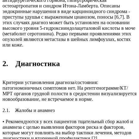
антидиуретического гормона, гипертрофическая
остеоартропатия и синдром Итона-Ламберта. Описаны
эндокринные нарушения в виде карциноидного синдрома -
приступы удушья с выраженным цианозом, поносы [6,7]. В
этих случаях диагноз может быть установлен на основании
высокого уровня 5-гидроксииндолацеталовой кислоты в моче
(метаболит серотонина). Редко первыми проявлениями этих
опухолей являются метастазы в шейных лимфоузлах, костях
или коже.
2. Диагностика
Критерии установления диагноза/состояния:
патогномоничных симптомов нет. На рентгенограмме/КТ/
МРТ органов грудной полости в средостении визуализируется
новообразование, не встречаемое в норме.
2.1. Жалобы и анамнез
• Рекомендуются у всех пациентов тщательный сбор жалоб и
анамнеза с целью выявления факторов риска и факторов,
которые могут повлиять на выбор тактики лечения, методов
диагностики и вторичной профилактики [2].