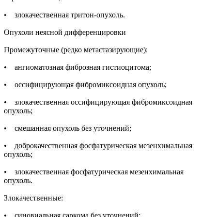
• злокачественная тритон-опухоль.
Опухоли неясной дифференцировки
Промежуточные (редко метастазирующие):
• ангиоматозная фиброзная гистиоцитома;
• оссифицирующая фибромиксоидная опухоль;
• злокачественная оссифицирующая фибромиксоидная
опухоль;
• смешанная опухоль без уточнений;
• доброкачественная фосфатурическая мезенхимальная
опухоль;
• злокачественная фосфатурическая мезенхимальная
опухоль.
Злокачественные:
• синовиальная саркома без уточнений;