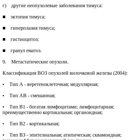
г) другие неопухолевые заболевания тимуса:
■ эктопия тимуса;
■ гиперплазия тимуса;
■ гистиоцитоз;
■ гранул ематоз.
9. Метастатические опухоли.
Классификация ВОЗ опухолей вилочковой железы (2004):
• Тип А - веретеноклеточная; медуллярная;
• Тип АВ - смешанная;
• Тип В1 - богатая лимфоцитами; лимфоцитарная;
преимущественно кортикальная; органоидная;
• Тип В2 - кортикальная;
• Тип ВЗ - эпителиальная; атипическая; сквамоидная;