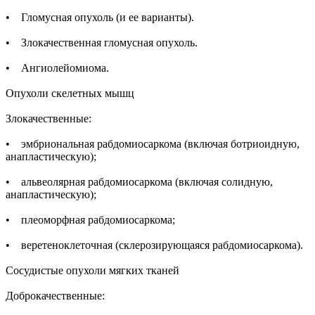
• Гломусная опухоль (и ее варианты).
• Злокачественная гломусная опухоль.
• Ангиолейомиома.
Опухоли скелетных мышц
Злокачественные:
• эмбриональная рабдомиосаркома (включая ботриоидную,
анапластическую);
• альвеолярная рабдомиосаркома (включая солидную,
анапластическую);
• плеоморфная рабдомиосаркома;
• веретеноклеточная (склерозирующаяся рабдомиосаркома).
Сосудистые опухоли мягких тканей
Доброкачественные: