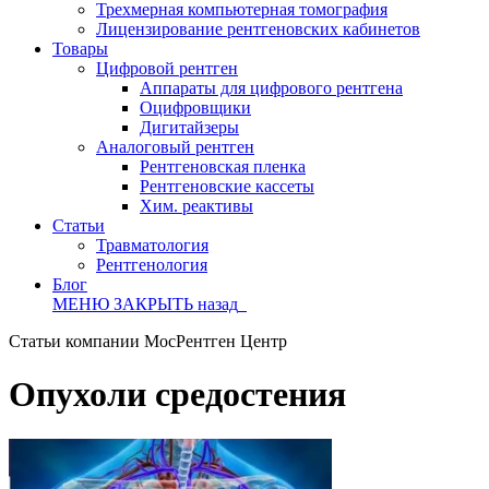
Трехмерная компьютерная томография
Лицензирование рентгеновских кабинетов
Товары
Цифровой рентген
Аппараты для цифрового рентгена
Оцифровщики
Дигитайзеры
Аналоговый рентген
Рентгеновская пленка
Рентгеновские кассеты
Хим. реактивы
Статьи
Травматология
Рентгенология
Блог
МЕНЮ
ЗАКРЫТЬ
назад
Статьи компании МосРентген Центр
Опухоли средостения