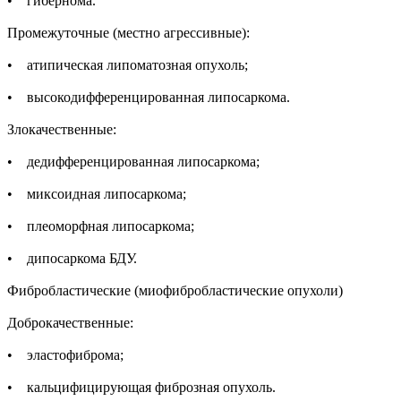
• гибернома.
Промежуточные (местно агрессивные):
• атипическая липоматозная опухоль;
• высокодифференцированная липосаркома.
Злокачественные:
• дедифференцированная липосаркома;
• миксоидная липосаркома;
• плеоморфная липосаркома;
• дипосаркома БДУ.
Фибробластические (миофибробластические опухоли)
Доброкачественные:
• эластофиброма;
• кальцифицирующая фиброзная опухоль.