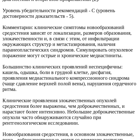
Уровень убедительности рекомендаций - С (уровень
достоверности доказательств - 5).
Комментарии: клинические симптомы новообразований
средостения зависят от локализации, размеров образования,
злокачественности и, в связи с этим, от инфильтрации
окружающих структур и метастазирования, наличия
паранеопластических синдромов. Симулировать опухолевое
поражение могут острые и хронические медиастиниты.
Большинство клинических проявлений неспецифичны:
кашель, одышка, боли в грудной клетке, дисфагия,
проявления медиастинального компрессионного синдрома
(чаще сдавление верхней полой вены), нарушения сердечного
ритма.
Клинические проявления злокачественных опухолей
средостения более выражены, чем доброкачественных, и
нарастают более интенсивно. Небольшие доброкачественные
опухоли часто обнаруживаются случайно при
рентгенологическом исследовании.
Новообразования средостения, в основном злокачественные,
реже - доброкачественные, могут со временем достигать