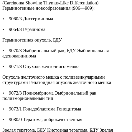
(Carcinoma Showing Thymus-Like Differentiation)
Герминогенные новообразования (906—909):
• 9060/3 Дисгерминома
• 9064/3 Герминома
Герминогенная опухоль, БДУ
• 9070/3 Эмбриональный рак, БДУ Эмбриональная
аденокарцинома
• 9071/3 Опухоль желточного мешка
Опухоль желточного мешка с поливезикулярными
структурами Гепатоидная опухоль желточного мешка
• 9072/3 Полиэмбриома Эмбриональный рак,
полиэмбриональный тип
• 9073/1 Гонадобластома Гоноцитома
• 9080/0 Тератома, доброкачественная
Зрелая тератома, БДУ Кистозная тератома, БДУ Зрелая