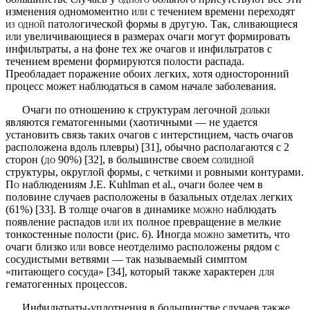
изменения одномоментно
или
с течением времени переходят
из одной
патологической формы в другую. Так, сливаю­щиеся
или
увеличивающиеся в размерах очаги могут формировать
инфильтраты, а на фоне тех же очагов
и
инфильтратов с
течением времени формируются полости распада.
Преобладает поражение обоих лег­ких, хотя односторонний
процесс может наблюдаться в самом начале заболевания.
Очаги по отношению к структурам легочной
дольки
являются гематогенными (хаотичными — не удается
установить связь таких очагов с интерстицием, часть очагов
расположена вдоль плевры) [31], обычно распо­лагаются с 2
сторон
(до
90%) [32], в большинстве своем
солидной
структуры, округлой формы, с четкими
и
ровными контурами.
По
наблюдениям
J
.
E
.
Kuhlman
et
al
., очаги более чем в
половине случаев расположены в базальных отделах легких
(61%) [33]. В толще очагов в динамике
можно
наблюдать
появление распадов
или их
полное превращение в мелкие
тонкостенные полости (рис. 6). Иногда
можно
заметить, что
очаги близко
или
вовсе неотделимо расположены рядом с
сосудистыми ветвями — так называемый симптом
«питающего сосуда» [34], который также характерен
для
гематогенных процессов.
Инфильтраты-уплотнения в большинстве случаев также