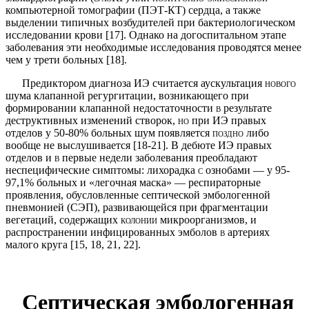
компьютерной томог­рафии (ПЭТ-КТ) сердца, а также
выделении типичных возбудителей при бактериологическом
исследовании крови [17]. Однако на догоспитальном этапе
заболева­ния эти необходимые исследования проводятся менее
чем у трети больных [18].
Предиктором диагноза ИЭ считается аускультация
нового
шума клапанной регургитации, возникающе­го при
формировании клапанной недостаточности
в
результате
деструктивных изменений створок,
но
при ИЭ правых
отделов у 50-80% больных шум появляет­ся
поздно
либо
вообще не выслушивается [18-21]. В дебюте ИЭ правых
отделов и
в
первые недели забо­левания преобладают
неспецифические симптомы: лихорадка
с
ознобами — у 95-
97,1% больных и «легоч­ная маска» — респираторные
проявления, обусловлен­ные септической эмбологенной
пневмонией (СЭП), развивающейся при фрагментации
вегетаций, содер­жащих
колонии
микроорганизмов, и
распространении инфицированных эмболов
в
артериях
малого круга [15, 18, 21, 22].
Септическая эмбологенная