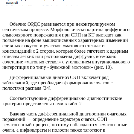
Обычно ОРДС развивается при неконтролируе­мом
септическом процессе. Морфологически картина диффузного
альвеолярного повреждения при СЭП на КТ
выглядит
как
появление на фоне вышеописанных характерных изменений
сливных фокусов и участков «матового стекла» и
консолидаций
с
2 сторон, которые более тяготеют к ядерным
отделам легких или рас­положены диффузно, возможно
сочетание «матовых стекол»
с
утолщением внутридолькового
интерстиция по типу «булыжной
мостовой»
(рис. 10).
Дифференциальный диагноз СЭП включает ряд
заболеваний, где преобладает формирование очагов
с
полостями распада [34].
Соответствующие дифференциально-диагности­ческие
критерии представлены нами
в
табл. 2.
Важная часть дифференциальной диагностики оча­говых
поражений — определение характера очагов. СЭП —
гематогенный процесс, поэтому наблюдаются гематогенные
очаги, а инфильтраты и полости также тяготеют к