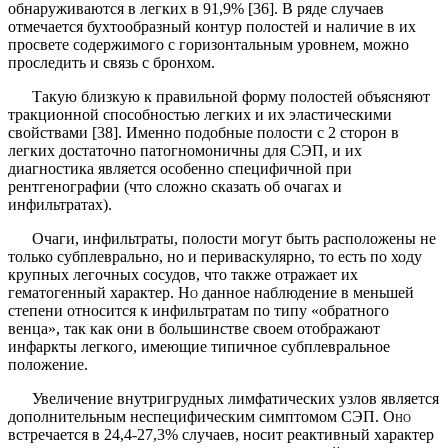
обнаруживаются в легких в 91,9% [36]. В ряде случаев
отмечается бухто­образный контур полостей и наличие в их
просвете содержимого с горизонтальным уровнем, можно
про­следить и связь с бронхом.
Такую близкую к правиль­ной форму полостей объясняют
тракционной способ­ностью легких и их эластическими
свойствами [38]. Именно подобные полости с 2 сторон в
легких доста­точно патогномоничны для СЭП, и их
диагностика является особенно специфичной при
рентгенографии (что сложно сказать об очагах и
инфильтратах).
Очаги, инфильтраты, полости могут быть располо­жены не
только субплеврально, но и периваскулярно, то есть по ходу
крупных легочных сосудов, что также отражает их
гематогенный характер.
Но
данное наблю­дение в меньшей
степени относится к инфильтратам по типу «обратного
венца», так как они в большинс­тве своем отображают
инфаркты легкого, имеющие типичное субплевральное
положение.
Увеличение внутригрудных лимфатических узлов является
дополнительным неспецифическим симпто­мом СЭП.
Оно
встречается в 24,4-27,3% случаев, носит реактивный характер