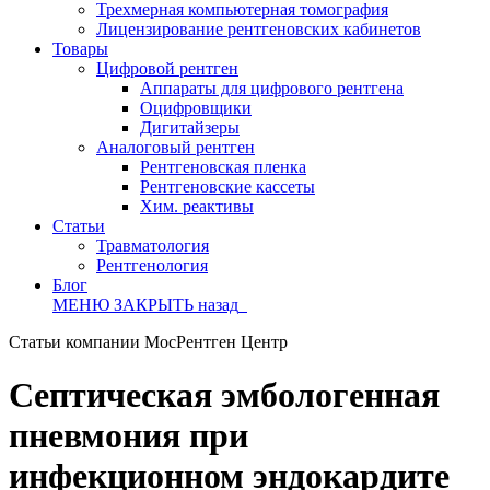
Трехмерная компьютерная томография
Лицензирование рентгеновских кабинетов
Товары
Цифровой рентген
Аппараты для цифрового рентгена
Оцифровщики
Дигитайзеры
Аналоговый рентген
Рентгеновская пленка
Рентгеновские кассеты
Хим. реактивы
Статьи
Травматология
Рентгенология
Блог
МЕНЮ
ЗАКРЫТЬ
назад
Статьи компании МосРентген Центр
Септическая эмбологенная
пневмония при
инфекционном эндокардите