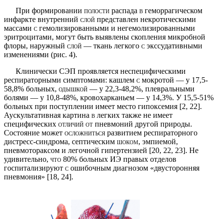
При формировании
полости
распада
в
геморраги­ческом
инфаркте внутренний
слой
представлен некро­тическими
массами
с
гемолизированными и негемо­лизированными
эритроцитами, могут быть выявлены скопления микробной
флоры, наружный
слой
— ткань легкого
с
экссудативными
изменениями (рис. 4).
Клинически СЭП проявляется неспецифическими
респираторными симптомами: кашлем
с
мокротой — у 17,5-
58,8% больных,
одышкой
— у 22,3-48,2%, плев­ральными
болями — у 10,8-48%, кровохарканьем — у 14,3%. У 15,5-51%
больных при поступлении имеет место гипоксемия [2, 22].
Аускультативная картина
в
легких также не имеет
специфических
отличий от
пневмоний другой природы.
Состояние может
ослож­ниться
развитием респираторного
дистресс-синдрома, септическим
шоком,
эмпиемой,
пневмотораксом и легочной гипертензией [20, 22, 23]. Не
удивительно,
что
80% больных ИЭ правых отделов
госпитализируют
с
ошибочным диагнозом «двусторонняя
пневмония» [18, 24].