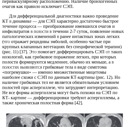
периваскулярному расположению. Наличие бронхогенных
очагов как правило исключает СЭП.
Для
дифференциальной диагностики важно про­ведение
КТ
в
динамике — для СЭП характерно доста­точно быстрое
течение процесса — преобразование имевшихся очагов и
инфильтратов
в полости в
тече­нии 2-7 суток, появление новых
патологических изме­нений
в
ранее интактных зонах легких
(что
отражает рецидивы эмболий, особенно частые при
крупных клапанных вегетациях без специфической терапии)
(рис. 11) [37].
Это
помогает дифференцировать СЭП
от
таких
нозологий, как грибковое поражение лег­ких, при которых
полости формируются медленнее, обычно их меньше, а
в
полостях выявляются
грибко­вые тела
в
виде симптома
«погремушки» — именно множественные мицетомы
наиболее схожи с СЭП по данным КТ-картины (рис. 12). Но
наличие грибковых тел не является обязательным условием
полостей при аспергиллезе, что затрудняет интерпретацию.
Не все формы аспергиллеза могут быть похожи на СЭП по
КТ- картине — дифференцировки требуют аспергиллемы, а
также хроническая полостная форма [42].