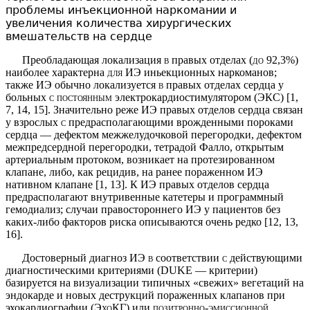
проблемы инъекционной наркомании и
увеличения количества хирургических
вмешательств на сердце
Преобладающая локализация
в
правых отделах
(до
92,3%)
наиболее характерна
для
ИЭ иньекционных наркоманов;
также ИЭ обычно локализуется
в
правых отделах сердца у
больных
с постоянным
электрокар­диостимулятором (ЭКС) [1,
7, 14, 15]. Значительно реже ИЭ правых отделов сердца связан
у взрослых
с
предрасполагающими врожденными пороками
серд­ца — дефектом межжелудочковой перегородки, дефек­том
межпредсердной перегородки, тетрадой Фалло, открытым
артериальным протоком, возникает на про­тезированном
клапане, либо, как рецидив, на ранее пораженном ИЭ
нативном клапане [1, 13]. К ИЭ пра­вых отделов сердца
предрасполагают внутривенные катетеры и программный
гемодиализ; случаи право­стороннего ИЭ у пациентов без
каких-либо факторов риска описываются очень редко [12, 13,
16].
Достоверный диагноз ИЭ
в
соответствии
с
действу­ющими
диагностическими критериями (
DUKE
— кри­терии)
базируется на визуализации типичных «све­жих» вегетаций на
эндокарде и новых деструкций пораженных клапанов при
эхокардиографии
(ЭхоКГ)
или
позитронно-эмиссионной