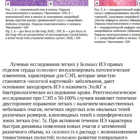
Лучевые исследования легких у
Больных
ИЭ правых
отделов сердца
позволяют
визуализировать патоло­гические
изменения, характерные для СЭП, которые зачастую
становятся
«визитной
карточкой» заболе­вания, дают
основание заподозрить ИЭ
и
назначить
ЭхоКГ и
бактериологическое исследование крови. Рентгенологическое
исследование при СЭП
в
50-100% случаев выявляет типичное
двустороннее поражение легких
с
наличием множественных
небольших оча­гов, нечетких округлых или овальных теней
различ­ных размеров, клиновидных теней
в
периферических
зонах легких
(рис.
5). При активном течении ИЭ харак­терна
быстрая динамика появления новых очагов
и
затемнений
различного объема,
их склонность к
распаду
с
возникновением
тонкостенных полостей;
возможно
развитие плеврального