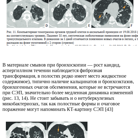
В материале смывов при бронхоскопии — рост кандид,
аспергиллном течении наблюдается фиброзная
трансформация, в полостях редко имеет место жидкостное
содержи­мое), типично наличие кальцинатов и бронхоэкта­зов,
бронхогенных очагов обсеменения, которые не встречаются
при СЭП, значительно более медленная динамика изменений
(рис. 13, 14). Не стоит забывать и о нетуберкулезных
микобактериозах, так как полос­тные формы и очаговое
поражение могут напоминать КТ-картину СЭП [43]