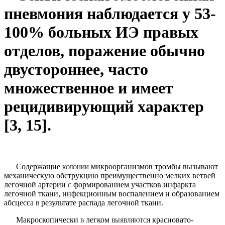
пневмония наблюда­ется у 53-
100% больных ИЭ правых
отделов, пора­жение обычно
двустороннее, часто
множественное и имеет
рецидивирующий характер
[3, 15].
Содержащие
колонии
микроорганизмов тромбы вызывают
механи­ческую обструкцию преимущественно мелких ветвей
легочной артерии
с
формированием участков инфар­кта
легочной ткани, инфекционным воспалением и образованием
абсцесса
в
результате распада легочной ткани.
Макроскопически
в
легком
выявляются
красно­вато-