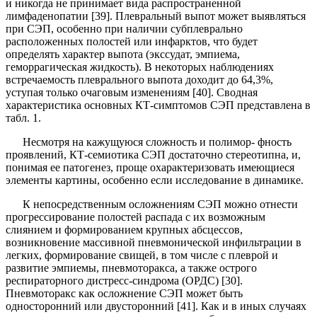
и никогда не принимает вида распространенной
лимфаденопатии [39]. Плевральный выпот может выявляться
при СЭП, особенно при нали­чии субплеврально
расположенных полостей или инфарктов, что будет
определять характер выпота (экссудат, эмпиема,
геморрагическая жидкость). В некоторых наблюдениях
встречаемость плеврального выпота доходит до 64,3%,
уступая только очаговым изменениям [40]. Сводная
характеристика основных КТ-симптомов СЭП представлена в
табл. 1.
Несмотря на кажущуюся сложность и полимор- фность
проявлений, КТ-семиотика СЭП достаточно стереотипна, и,
понимая ее патогенез, проще охарак­теризовать имеющиеся
элементы картины, особенно если исследование в динамике.
К непосредственным осложнениям СЭП можно отнести
прогрессирование полостей распада с их воз­можным
слиянием и формированием крупных абс­цессов,
возникновение массивной пневмонической инфильтрации в
легких, формирование свищей, в том числе с плеврой и
развитие эмпиемы, пневмоторакса, а также острого
респираторного дистресс-синдрома (ОРДС) [30].
Пневмоторакс как осложнение СЭП может быть
односторонний или двусторонний [41]. Как и в иных случаях