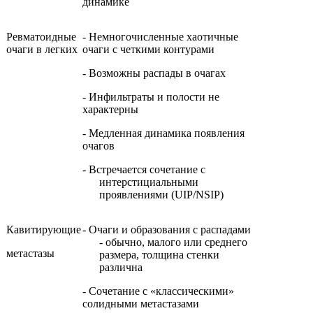
динамике
Ревматоидные
- Немногочисленные хаотичные
очаги в легких
очаги с четкими контурами
- Возможны распады в очагах
- Инфильтраты и полости не
характерны
- Медленная динамика появления
очагов
- Встречается сочетание с
интерстициальными
проявлени­ями (
UIP
/
NSIP
)
Кавитирующие
- Очаги и образования с распадами
- обычно, малого или среднего
метастазы
размера, толщина стенки
различна
- Сочетание с «классическими»
солидными метастазами