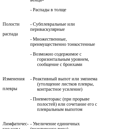
- Распады в толще
Полости
- Субплевральные или
периваскулярные
распада
- Множественные,
преимущественно тонкостенные
- Возможно содержимое с
горизонтальным уровнем,
сообще­ние с бронхами
Изменения
- Реактивный выпот или эмпиема
(утолщение листков плевры,
плевры
контрастное усиление)
- Пневмоторакс (при прорыве
полостей) или сочетание его с
плевральным выпотом
Лимфатичес­
- Увеличение единичных
кие узлы
(реактивного типа)