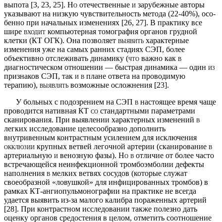
выпота [3, 23, 25].
Но
отечественные
и
зарубежные авторы
указывают на низкую чувствительность метода (22-40%), осо­
бенно при начальных изменениях [26, 27]. В практику все
шире
входит
компьютерная томография органов грудной
клетки (КТ ОГК). Она позволяет
выявить
характерные
изменения уже на самых ранних стадиях СЭП, более
объективно отслеживать динамику
(что
важно как
в
диагностическом отношении — быстрая динамика — один
из
признаков СЭП, так
и в
плане ответа на проводимую
терапию),
выявлять
возможные осложнения [23].
У больных с подозрением на СЭП
в
настоящее время чаще
проводится нативная КТ
со
стандартными параметрами
сканирования. При выявлении характер­ных изменений
в
легких исследование целесообразно дополнить
внутривенным контрастным усилением для исключения
окклюзии
крупных ветвей легочной артерии (сканирование
в
артериальную
и
венозную фазы).
Но в
отличие от более часто
встречающейся неинфекционной тромбоэмболии дефекты
наполне­ния
в
мелких ветвях сосудов (которые служат
своеобразной «ловушкой» для инфицированных тромбов) в
рамках КТ-ангиопульмонографии на практике не всегда
удается выявить из-за малого калибра пора­женных артерий
[28]. При контрастном исследовании также полезно дать
оценку органов средостения в целом, отметить соотношение