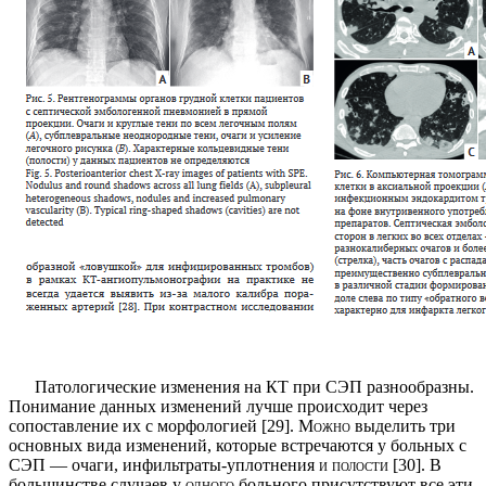
Патологические изменения на КТ при СЭП разно­образны.
Понимание данных изменений лучше про­исходит через
сопоставление их с морфологией [29].
Можно
выделить три
основных вида изменений, кото­рые встречаются у больных с
СЭП — очаги, инфильтра­ты-уплотнения
и полости
[30]. В
большинстве случаев у
одного
больного присутствуют все эти