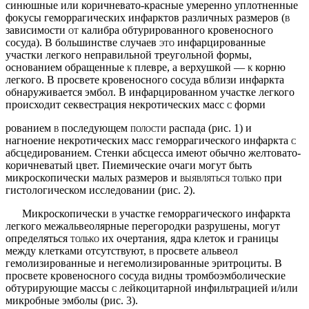
синюшные или коричневато-красные умеренно уплотненные
фокусы геморрагических инфарктов раз­личных размеров
(в
зависимости
от
калибра обтуриро­ванного кровеносного
сосуда). В большинстве случаев
это
инфарцированные
участки легкого неправильной треугольной формы,
основанием обращенные
к
плев­ре, а верхушкой —
к
корню
легкого. В просвете кро­веносного сосуда вблизи инфаркта
обнаруживается эмбол. В инфарцированном участке легкого
проис­ходит секвестрация некротических масс
с
форми­
рованием
в
последующем
полости
распада (рис. 1) и
нагноение некротических масс геморрагического инфаркта
с
абсцедированием. Стенки абсцесса имеют обычно желтовато-
коричневатый цвет. Пиемические очаги могут быть
микроскопически малых размеров и
выявляться только
при
гистологическом исследовании (рис. 2).
Микроскопически
в
участке геморрагического инфаркта
легкого межальвеолярные перегородки раз­рушены, могут
определяться
только
их очертания, ядра клеток и границы
между клетками отсутствуют,
в
просвете альвеол
гемолизированные и негемолизи­рованные эритроциты. В
просвете кровеносного сосу­да видны тромбоэмболические
обтурирующие массы
с
лейкоцитарной инфильтрацией и/или
микробные эмболы (рис. 3).