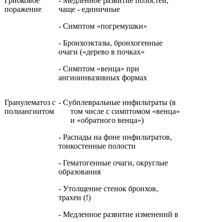
Грибковое
- Медленное развитие полостей,
пора­жение
чаще - единичные
- Симптом «погремушки»
- Бронхоэктазы, бронхогенные
очаги («дерево в почках»
- Симптом «венца» при
ангиоинвазивных формах
Гранулематоз с
- Субплевральные инфильтраты (в
полиангиитом
том числе с симптомом «венца»
и «обратного венца»)
- Распады на фоне инфильтратов,
тонкостенные полости
- Гематогенные очаги, округлые
образования
- Утолщение стенок бронхов,
трахеи (!)
- Медленное развитие изменений в