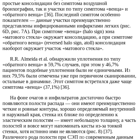
простые консолидации без симптома воздуш­ной
бронхографии, так и участки по типу симптома «венца» и
«обратного венца» [36]. Последний симптом особенно
показателен — данные участки преимущест­венно
представлены инфицированными инфарктами легких (рис.
6
D
, рис. 7
A
). При симптоме «венца» (
halo
sign
) зона
«матового стекла» окружает консолидацию, а при симптоме
«обратного венца» (
reversed
halo
sign
,
atoll
) консолидация
наоборот окружает участок «мато­вого стекла».
R
.
R
.
Almeida
et
al
. обнаружили уплотнения по типу
«обратного венца» в 59,7% случаев, при этом у 46,7%
пациентов подобные уплотнения были не единичны­ми.
Из
них 79,5% были отмечены уже при первичном сканировании,
остальные в динамике. Этот симптом встретился даже чаще
симптома «венца» (37,1%) [36].
На фоне очагов и инфильтратов достаточно быстро
появляются полости распада — они имеют преимущес­твенно
четкие и ровные контуры, хорошо определя­емый внутренний
и наружный края, стенка их ближе по определению к
эластическим полостям — имеет небольшую толщину, а часть
полостей и вовсе могут напоминать кисты из-за тонкой
стенки, хотя истинно ими не являются (рис. 8) [37].
Различного рода полости при СЭП
по
современным данным