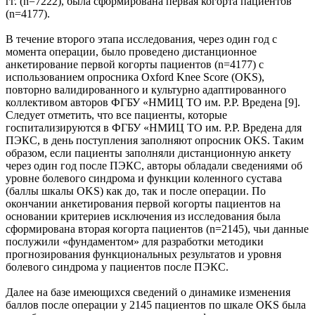
гг. (n=7222), была сформирована первая когорта пациентов
(n=4177).
В течение второго этапа исследования, через один год с
момента операции, было проведено дистанционное
анкетирование первой когорты пациентов (n=4177) с
использованием опросника Oxford Knee Score (OKS),
повторно валидированного и культурно адаптированного
коллективом авторов ФГБУ «НМИЦ ТО им. Р.Р. Вредена [9].
Следует отметить, что все пациенты, которые
госпитализируются в ФГБУ «НМИЦ ТО им. Р.Р. Вредена для
ПЭКС, в день поступления заполняют опросник OKS. Таким
образом, если пациенты заполняли дистанционную анкету
через один год после ПЭКС, авторы обладали сведениями об
уровне болевого синдрома и функции коленного сустава
(баллы шкалы OKS) как до, так и после операции. По
окончании анкетирования первой когорты пациентов на
основании критериев исключения из исследования была
сформирована вторая когорта пациентов (n=2145), чьи данные
послужили «фундаментом» для разработки методики
прогнозирования функциональных результатов и уровня
болевого синдрома у пациентов после ПЭКС.
Далее на базе имеющихся сведений о динамике изменения
баллов после операции у 2145 пациентов по шкале OKS была