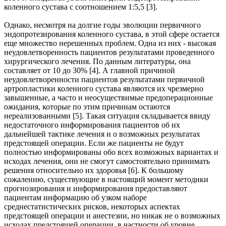
коленного сустава с соотношением 1:5,5 [3].
Однако, несмотря на долгие годы эволюции первичного
эндопротезирования коленного сустава, в этой сфере остается
еще множество нерешенных проблем. Одна из них - высокая
неудовлетворенность пациентов результатами проведенного
хирургического лечения. По данным литературы, она
составляет от 10 до 30% [4]. А главной причиной
неудовлетворенности пациентов результатами первичной
артропластики коленного сустава являются их чрезмерно
завышенные, а часто и неосуществимые предоперационные
ожидания, которые по этим причинам остаются
нереализованными [5]. Такая ситуация складывается ввиду
недостаточного информирования пациентов об их
дальнейшей тактике лечения и о возможных результатах
предстоящей операции. Если же пациенты не будут
полностью информированы обо всех возможных вариантах и
исходах лечения, они не смогут самостоятельно принимать
решения относительно их здоровья [6]. К большому
сожалению, существующие в настоящий момент методики
прогнозирования и информирования предоставляют
пациентам информацию об узком наборе
среднестатистических рисков, некоторых аспектах
предстоящей операции и анестезии, но никак не о возможных
исходах предстоящей операции, в частности об уровне