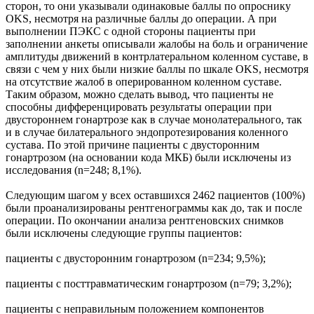
сторон, то они указывали одинаковые баллы по опроснику
OKS, несмотря на различные баллы до операции. А при
выполнении ПЭКС с одной стороны пациенты при
заполнении анкеты описывали жалобы на боль и ограничение
амплитуды движений в контрлатеральном коленном суставе, в
связи с чем у них были низкие баллы по шкале OKS, несмотря
на отсутствие жалоб в оперированном коленном суставе.
Таким образом, можно сделать вывод, что пациенты не
способны дифференцировать результаты операции при
двустороннем гонартрозе как в случае монолатерального, так
и в случае билатерального эндопротезирования коленного
сустава. По этой причине пациенты с двусторонним
гонартрозом (на основании кода МКБ) были исключены из
исследования (n=248; 8,1%).
Следующим шагом у всех оставшихся 2462 пациентов (100%)
были проанализированы рентгенограммы как до, так и после
операции. По окончании анализа рентгеновских снимков
были исключены следующие группы пациентов:
пациенты с двусторонним гонартрозом (n=234; 9,5%);
пациенты с посттравматическим гонартрозом (n=79; 3,2%);
пациенты с неправильным положением компонентов