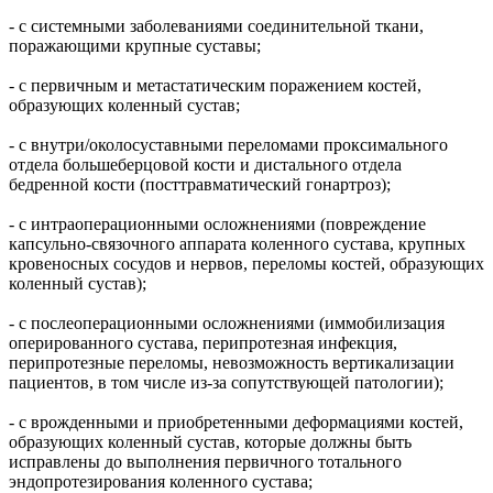
- с системными заболеваниями соединительной ткани,
поражающими крупные суставы;
- с первичным и метастатическим поражением костей,
образующих коленный сустав;
- с внутри/околосуставными переломами проксимального
отдела большеберцовой кости и дистального отдела
бедренной кости (посттравматический гонартроз);
- с интраоперационными осложнениями (повреждение
капсульно-связочного аппарата коленного сустава, крупных
кровеносных сосудов и нервов, переломы костей, образующих
коленный сустав);
- с послеоперационными осложнениями (иммобилизация
оперированного сустава, перипротезная инфекция,
перипротезные переломы, невозможность вертикализации
пациентов, в том числе из-за сопутствующей патологии);
- с врожденными и приобретенными деформациями костей,
образующих коленный сустав, которые должны быть
исправлены до выполнения первичного тотального
эндопротезирования коленного сустава;