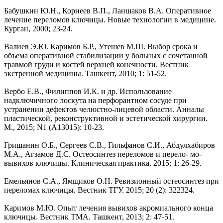
Бабушкин Ю.Н., Корнеев В.П., Ланшаков В.А. Оперативное
лечение переломов ключицы. Новые технологии в медицине.
Курган, 2000; 23-24.
Валиев Э.Ю. Каримов Б.Р., Утешев М.Ш. Выбор срока и
объема оперативной стабилизации у больных с сочетанной
травмой груди и костей верхней конечности. Вестник
экстренной медицины. Ташкент, 2010; 1: 51-52.
Вербо Е.В., Филиппов И.К. и др. Использование
надключичного лоскута на перфорантном сосуде при
устранении дефектов челюстно-лицевой области. Анналы
пластической, реконструктивной и эстетической хирургии.
М., 2015; N1 (А13015): 10-23.
Гришанин О.Б., Сергеев С.В., Гильфанов С.И., Абдулхабиров
М.А., Агзамов Д.С. Остеосинтез переломов и перело- мо-
вывихов ключицы. Клиническая практика. 2015; 1: 26-29.
Емельянов С.А., Ямщиков О.Н. Ревизионный остеосинтез при
переломах ключицы. Вестник ТГУ. 2015; 20 (2): 322324.
Каримов М.Ю. Опыт лечения вывихов акромиального конца
ключицы. Вестник ТМА. Ташкент, 2013; 2: 47-51.