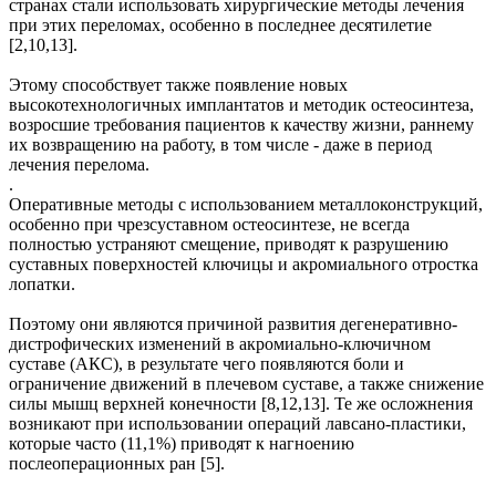
странах стали использовать хирургические методы лечения
при этих переломах, особенно в последнее десятилетие
[2,10,13].
Этому способствует также появление новых
высокотехнологичных имплантатов и методик остеосинтеза,
возросшие требования пациентов к качеству жизни, раннему
их возвращению на работу, в том числе - даже в период
лечения перелома.
.
Оперативные методы с использованием металлоконструкций,
особенно при чрезсуставном остеосинтезе, не всегда
полностью устраняют смещение, приводят к разрушению
суставных поверхностей ключицы и акромиального отростка
лопатки.
Поэтому они являются причиной развития дегенеративно-
дистрофических изменений в акромиально-ключичном
суставе (АКС), в результате чего появляются боли и
ограничение движений в плечевом суставе, а также снижение
силы мышц верхней конечности [8,12,13]. Те же осложнения
возникают при использовании операций лавсано-пластики,
которые часто (11,1%) приводят к нагноению
послеоперационных ран [5].