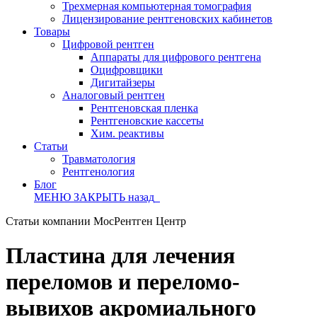
Трехмерная компьютерная томография
Лицензирование рентгеновских кабинетов
Товары
Цифровой рентген
Аппараты для цифрового рентгена
Оцифровщики
Дигитайзеры
Аналоговый рентген
Рентгеновская пленка
Рентгеновские кассеты
Хим. реактивы
Статьи
Травматология
Рентгенология
Блог
МЕНЮ
ЗАКРЫТЬ
назад
Статьи компании МосРентген Центр
Пластина для лечения
переломов и переломо-
вывихов акромиального