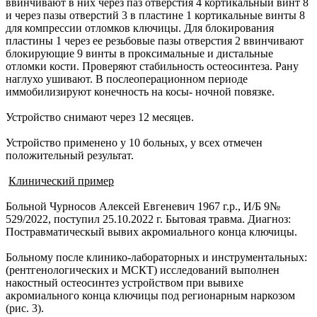
ввинчивают в них через паз отверстия 4 кортикальный винт 8
и через пазы отверстий 3 в пластине 1 кортикальные винты 8
для компрессии отломков ключицы. Для блокирования
пластины 1 через ее резьбовые пазы отверстия 2 ввинчивают
блокирующие 9 винты в проксимальные и дистальные
отломки кости. Проверяют стабильность остеосинтеза. Рану
наглухо ушивают. В послеоперационном периоде
иммобилизируют конечность на косы- ночной повязке.
Устройство снимают через 12 месяцев.
Устройство применено у 10 больных, у всех отмечен
положительный результат.
Клинический пример
Больной Чурносов Алексей Евгеневич 1967 г.р., И/Б 9№
529/2022, поступил 25.10.2022 г. Бытовая травма. Диагноз:
Постравматическый вывих акромиального конца ключицы.
Больному после клинико-лабораторных и инструментальных:
(рентгенологических и МСКТ) исследований выполнен
накостный остеосинтез устройством при вывихе
акромиального конца ключицы под регионарным наркозом
(рис. 3).