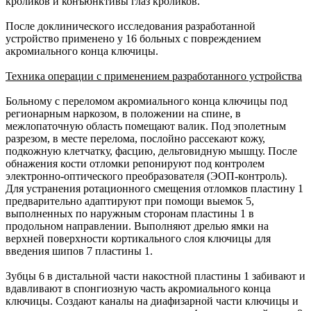
кроликов и конъюнктивы глаз кроликов.
После доклинического исследования разработанной
устройство применено у 16 больных с повреждением
акромиального конца ключицы.
Техника операции с применением разработанного устройства
Больному с переломом акромиального конца ключицы под
регионарным наркозом, в положении на спине, в
межлопаточную область помещают валик. Под эполетным
разрезом, в месте перелома, послойно рассекают кожу,
подкожную клетчатку, фасцию, дельтовидную мышцу. После
обнажения кости отломки репонируют под контролем
электронно-оптического преобразователя (ЭОП-контроль).
Для устранения ротационного смещения отломков пластину 1
предварительно адаптируют при помощи выемок 5,
выполненных по наружным сторонам пластины 1 в
продольном направлении. Выполняют дрелью ямки на
верхней поверхности кортикального слоя ключицы для
введения шипов 7 пластины 1.
Зубцы 6 в дистальной части накостной пластины 1 забивают и
вдавливают в спонгиозную часть акромиального конца
ключицы. Создают каналы на диафизарной части ключицы и