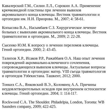
Кавалерский Г.М., Силин Л.Л., Сорокин А.А. Применение
крючковидной пластины при лечении вывихов
акромиального конца ключицы. Вестник травматологии и
ортопедии им. Н.Н. Приорова. М., 2007; 4: 58-61.
Копысова В.А., Насымбаев С.З. Хирургическое лечение
больных с вывихами акромиального конца ключицы. Вестник
травматологии и ортопедии. М., 2009; 2: 22-28.
Сысенко Ю.М. К вопросу о лечении переломов ключицы.
Гений ортопедии. 2000; 2: 43-45.
Талипов X.P., Исаков P.P., Ражаббаев О.А. Наш опыт лечения
повреждений акромиально-ключичного сочленения,
сопровождающихся вывихом ключицы. Актуальные вопросы
травматологии и ортопедии: матер. VIII съезда травматологов
и ортопедов Узбекистана. Ташкент, 2012; 2000.
Тонких С.А., Янковский В.Э., Коломиец А.А. Причины
неудовлетворительных исходов при внутреннем остеосинтезе
ключицы. Гений ортопедии. 2004; 1: 114-117.
Rockwood C.A. The Shoulder. Philadelpia, London, Toronta: WB
Saunders company, 2009; 422-425.