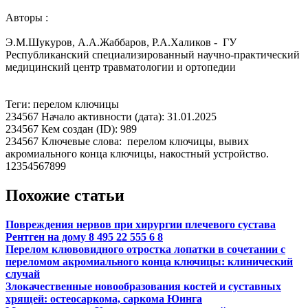
Авторы :
Э.М.Шукуров, А.А.Жаббаров, Р.А.Халиков - ГУ
Республиканский специализированный научно-практический
медицинский центр травматологии и ортопедии
Теги: перелом ключицы
234567 Начало активности (дата): 31.01.2025
234567 Кем создан (ID): 989
234567 Ключевые слова: перелом ключицы, вывих
акромиального конца ключицы, накостный устройство.
12354567899
Похожие статьи
Повреждения нервов при хирургии плечевого сустава
Рентген на дому 8 495 22 555 6 8
Перелом клювовидного отростка лопатки в сочетании с
переломом акромиального конца ключицы: клинический
случай
Злокачественные новообразования костей и суставных
хрящей: остеосаркома, саркома Юинга