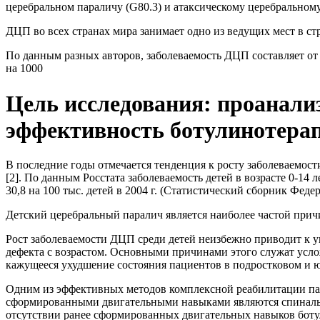
церебральном параличу (G80.3) и атаксическому церебральному
ДЦП во всех странах мира занимает одно из ведущих мест в струк
По данным разных авторов, заболеваемость ДЦП составляет от 1,
на 1000
Цель исследования: проанализ
эффективность ботулинотера
В последние годы отмечается тенденция к росту заболеваемости Д
[2]. По данным Росстата заболеваемость детей в возрасте 0-14 ле
30,8 на 100 тыс. детей в 2004 г. (Статистический сборник Фед
Детский церебральный паралич является наиболее частой причин
Рост заболеваемости ДЦП среди детей неизбежно приводит к 
дефекта с возрастом. Основными причинами этого служат услож
кажущееся ухудшение состояния пациентов в подростковом и 
Одним из эффективных методов комплексной реабилитации пац
сформированными двигательными навыками являются спинальная
отсутствии ранее сформированных двигательных навыков боту