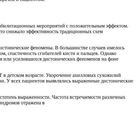
реабилитационных мероприятий с положительным эффектом.
 что снижало эффективность традиционных схем
истонические феномены. В большинстве случаев имелось
ом, спастичность сгибателей кисти и пальцев. Однако
ся или усилившихся дистонических феноменов на фоне
Т в детском возрасте. Укорочение ахилловых сухожилий
нии. У всех пациентов выявлялись выраженные дистонические
 степень выраженности. Частота встречаемости различных
индромов отражена в