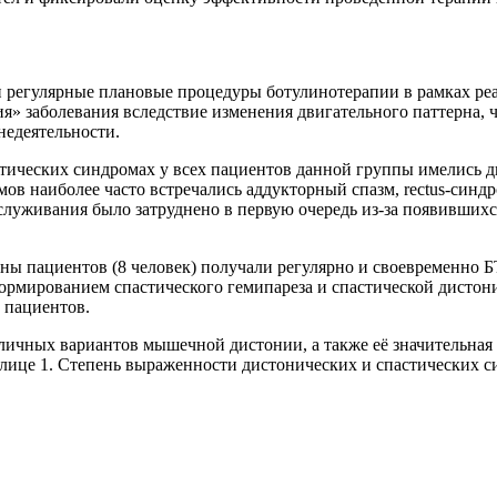
али регулярные плановые процедуры ботулинотерапии в рамках 
ия» заболевания вследствие изменения двигательного паттерна,
едеятельности.
тических синдромах у всех пациентов данной группы имелись д
ов наиболее часто встречались аддукторный спазм, rectus-синдр
служивания было затруднено в первую очередь из-за появивших
ы пациентов (8 человек) получали регулярно и своевременно Б
 формированием спастического гемипареза и спастической дисто
 пациентов.
зличных вариантов мышечной дистонии, а также её значительная
лице 1. Степень выраженности дистонических и спастических с