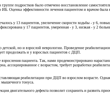
 группе подростков было отмечено восстановление самостоятельн
о ИБ. Оценка эффективности лечения пациентом и врачом была вы
чалось у 13 пациентов, увеличение скорости ходьбы - у 6, повы
ксирована у 17 пациентов, умеренная - у 3, низкая - у 2 больн
ко детской, но и взрослой неврологии. Проведение реабилитаци
дует продолжать и у взрослых пациентов с ДЦП.
 взросления пациента. Так, нами продемонстрировано нарастан
ерна, ассоциированное с возрастом, требует разработки реаби
оставляющая реабилитации при ДЦП во взрослом возрасте. Одна
 мышечного тонуса.
кция двигательного дефекта позволит сохранить и развить прио