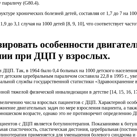
 параличу (G80.4).
туре хронических болезней детей, составляя от 1,7 до 7 на 1000 ч
9 до 3,1 случая на 1000 детей [8, 9, 10], что соответствует час
ировать особенности двигател
пии при ДЦП у взрослых.
ЦП. Так, в 1964 было 0,4 больных на 1000 детского населения, в 
т детским церебральным параличом составила 22,8 в 1995 г., увелич
еральной службы государственной статистики «Здравоохранение в 
ой тяжелой физической инвалидизации в детстве [14, 15, 16, 17
увеличению числа взрослых пациентов с ДЦП. Характерной осо
нение двигательных задач по мере взросления пациента, а также
юношеском возрасте, однако это не противоречит определению 
иентов с ДЦП является ботулинотерапия. Показаниями к ботул
 спастичность, спастическая дистония, церебральная (постинс
линотерапия применяется для уменьшения болевого синдрома и 