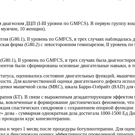
иагнозом ДЦП (I-III уровни по GMFCS). В первую группу вошли 
12 мужчин, 10 женщин).
гия (G80.1), II уровень по GMFCS, в трех случаях наблюдалась 
кая форма (G80.2) c левосторонним гемипарезом, II уровень п
(G80.1), II уровень по GMFCS, в трех случаях была диагностиро
иентов были сформированы основные двигательные навыки, в то
татуса, оценивалось состояние двигательных функций, мышечно
ности. Для количественной оценки двигательного дефекта испо
 оценки мышечной силы (MRC), шкала Барри-Олбрайт (BAD) для
ерапия (БТ). В связи с выраженным дезадаптирующим эффекто
цы, вовлеченные в формирование дистонических феноменов, что
кция спастических синдромов с сохранением опорной функции к
е» дозы - суммарная однократная доза достигала 1000-1500 Ед Д
ы проходили курс кинезиотерапии.
на и через 1 месяц после процедуры ботулинотерапии. Для оце
тел и фиксировали оценку эффективности проведенной терапии 