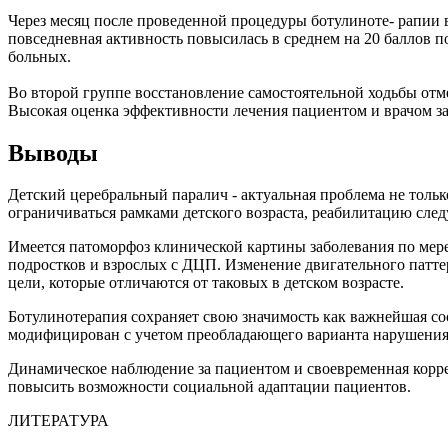
Через месяц после проведенной процедуры ботулиноте- рапии в
повседневная активность повысилась в среднем на 20 баллов п
больных.
Во второй группе восстановление самостоятельной ходьбы отме
Высокая оценка эффективности лечения пациентом и врачом зафи
Выводы
Детский церебральный паралич - актуальная проблема не толь
ограничиваться рамками детского возраста, реабилитацию сле
Имеется патоморфоз клинической картины заболевания по мере
подростков и взрослых с ДЦП. Изменение двигательного патт
цели, которые отличаются от таковых в детском возрасте.
Ботулинотерапия сохраняет свою значимость как важнейшая с
модифицирован с учетом преобладающего варианта нарушения
Динамическое наблюдение за пациентом и своевременная корре
повысить возможности социальной адаптации пациентов.
ЛИТЕРАТУРА