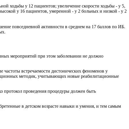
ой ходьбы у 12 пациентов; увеличение скорости ходьбы - у 5,
сокой у 16 пациентов, умеренной - у 2 больных и низкой - у 2
шение повседневной активности в среднем на 17 баллов по ИБ.
ых.
онных мероприятий при этом заболевании не должно
ие частоты встречаемости дистонических феноменов у
литационных методик, учитывающих новые реабилитационные
ко протокол проведения процедуры должен быть
бретенные в детском возрасте навыки и умения, и тем самым