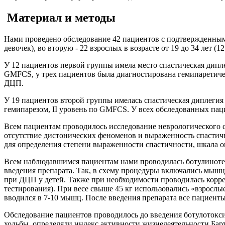
Материал и методы
Нами проведено обследование 42 пациентов с подтвержденным д
девочек), во вторую - 22 взрослых в возрасте от 19 до 34 лет (
У 12 пациентов первой группы имела место спастическая дипле
GMFCS, у трех пациентов была диагностирована гемипаретичес
ДЦП.
У 19 пациентов второй группы имелась спастическая диплегия 
гемипарезом, II уровень по GMFCS. У всех обследованных пац
Всем пациентам проводилось исследование неврологического с
отсутствие дистонических феноменов и выраженность спастич
для определения степени выраженности спастичности, шкала
Всем наблюдавшимся пациентам нами проводилась ботулинот
введения препарата. Так, в схему процедуры включались мыш
при ДЦП у детей. Также при необходимости проводилась корре
тестирования). При весе свыше 45 кг использовались «взрослы
вводился в 7-10 мышц. После введения препарата все пациент
Обследование пациентов проводилось до введения ботулотокси
ходьбы, определяли индекс активности жизнедеятельности Бар