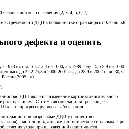
еловек детского населения [2, 3, 4, 5, 6, 7].
тоте встречаемости ДЦП в большинстве стран мира от 0,76 до 5,8
ьного дефекта и оценить
1973 их стало 1,7-2,4 на 1000, а в 1989 году - 5,6-8,9 на 1000
илась до 25,2-25,8 в 2000-2001 гг., до 28,9 в 2002 г., до 30,3-
России 2005 г.»).
].
бенностью ДЦП является изменение картины двигательного
 рост организма. С этим связано часто встречающееся
ДЦП как непрогрессирующего заболевания.
инотерапии при «взрослом» ДЦП у пациентов с
ультная) спастичность, а также дистонические синдромы. При
облегчения ухода при выраженной спастичности.