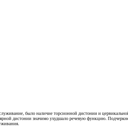
служивание, было наличие торсионной дистонии и цервикально
ярной дистонии значимо ухудшало речевую функцию. Подчеркне
уживания.