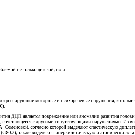
лемой не только детской, но и
огрессирующие моторные и психоречевые нарушения, которые яв
0).
ития ДЦП является повреждение или аномалии развития головно
а, сочетающееся с другими сопутствующими нарушениями. Из в
Семеновой, согласно которой выделяют спастическую диплегию 
 (G80.2), также выделяют гиперкинетическую и атонически-ас