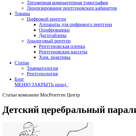
Трехмерная компьютерная томография
Лицензирование рентгеновских кабинетов
Товары
Цифровой рентген
Аппараты для цифрового рентгена
Оцифровщики
Дигитайзеры
Аналоговый рентген
Рентгеновская пленка
Рентгеновские кассеты
Хим. реактивы
Статьи
Травматология
Рентгенология
Блог
МЕНЮ
ЗАКРЫТЬ
назад
Статьи компании МосРентген Центр
Детский церебральный парал