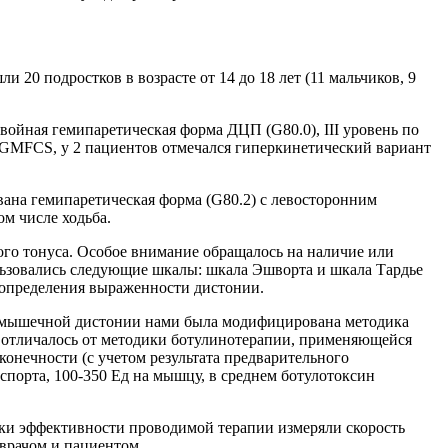
20 подростков в возрасте от 14 до 18 лет (11 мальчиков, 9
двойная гемипаретическая форма ДЦП (G80.0), III уровень по
о GMFCS, у 2 пациентов отмечался гиперкинетический вариант
вана гемипаретическая форма (G80.2) c левосторонним
м числе ходьба.
го тонуса. Особое внимание обращалось на наличие или
льзовались следующие шкалы: шкала Эшворта и шкала Тардье
 определения выраженности дистонии.
м мышечной дистонии нами была модифицирована методика
 отличалось от методики ботулинотерапии, применяющейся
онечности (с учетом результата предварительного
испорта, 100-350 Ед на мышцу, в среднем ботулотоксин
нки эффективности проводимой терапии измеряли скорость
врачом и пациентом.