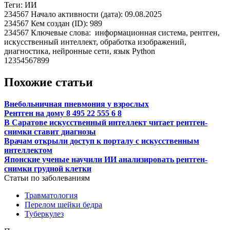
Теги: ИИ
234567 Начало активности (дата): 09.08.2025
234567 Кем создан (ID): 989
234567 Ключевые слова: информационная система, рентген,
искусственный интеллект, обработка изображений,
диагностика, нейронные сети, язык Python
12354567899
Похожие статьи
Внебольничная пневмония у взрослых
Рентген на дому 8 495 22 555 6 8
В Саратове искусственный интеллект читает рентген-
снимки ставит диагнозы
Врачам открыли доступ к порталу с искусственным
интеллектом
Японские ученые научили ИИ анализировать рентген-
снимки грудной клетки
Статьи по заболеваниям
Травматология
Перелом шейки бедра
Туберкулез