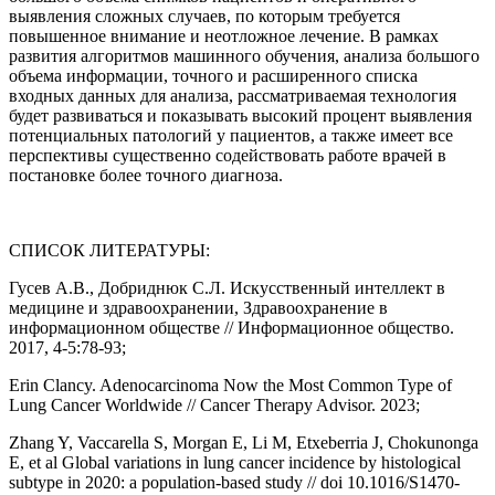
выявления сложных случаев, по которым требуется
повышенное внимание и неотложное лечение. В рамках
развития алгоритмов машинного обучения, анализа большого
объема информации, точного и расширенного списка
входных данных для анализа, рассматриваемая технология
будет развиваться и показывать высокий процент выявления
потенциальных патологий у пациентов, а также имеет все
перспективы существенно содействовать работе врачей в
постановке более точного диагноза.
СПИСОК ЛИТЕРАТУРЫ:
Гусев А.В., Добриднюк С.Л. Искусственный интеллект в
медицине и здравоохранении, Здравоохранение в
информационном обществе // Информационное общество.
2017, 4-5:78-93;
Erin Clancy. Adenocarcinoma Now the Most Common Type of
Lung Cancer Worldwide // Cancer Therapy Advisor. 2023;
Zhang Y, Vaccarella S, Morgan E, Li M, Etxeberria J, Chokunonga
E, et al Global variations in lung cancer incidence by histological
subtype in 2020: a population-based study // doi 10.1016/S1470-