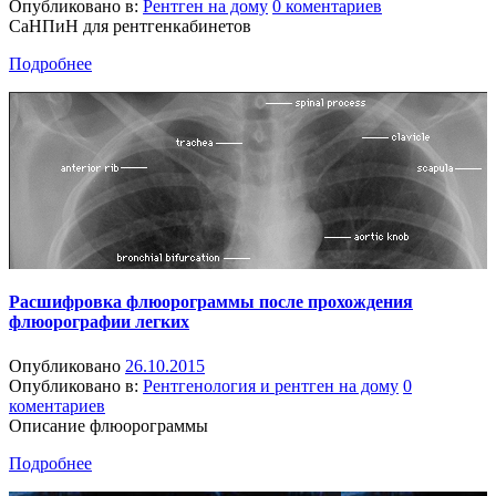
Опубликовано в:
Рентген на дому
0 коментариев
СаНПиН для рентгенкабинетов
Подробнее
Расшифровка флюорограммы после прохождения
флюорографии легких
Опубликовано
26.10.2015
Опубликовано в:
Рентгенология и рентген на дому
0
коментариев
Описание флюорограммы
Подробнее