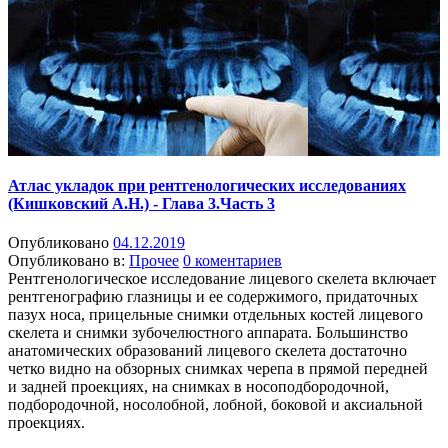
Атлас укладок при рентгенологических исследованиях
(Кишковский А.Н.) - Глава 3.Часть 3
Опубликовано
04.12.2019
Опубликовано в:
Прочее
0 коментариев
Рентгенологическое исследование лицевого скелета включает
рентгенографию глазницы и ее содержимого, придаточных
пазух носа, прицельные снимки отдельных костей лицевого
скелета и снимки зубочелюстного аппарата. Большинство
анатомических образований лицевого скелета достаточно
четко видно на обзорных снимках черепа в прямой передней
и задней проекциях, на снимках в носоподбородочной,
подбородочной, носолобной, лобной, боковой и аксиальной
проекциях.