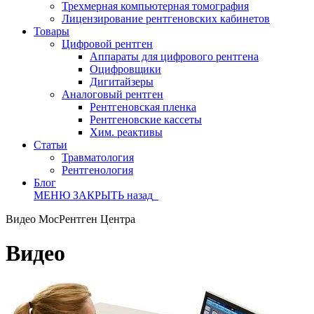
Трехмерная компьютерная томография
Лицензирование рентгеновских кабинетов
Товары
Цифровой рентген
Аппараты для цифрового рентгена
Оцифровщики
Дигитайзеры
Аналоговый рентген
Рентгеновская пленка
Рентгеновские кассеты
Хим. реактивы
Статьи
Травматология
Рентгенология
Блог
МЕНЮ
ЗАКРЫТЬ
назад
Видео МосРентген Центра
Видео