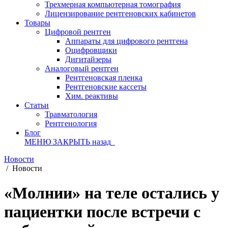
Трехмерная компьютерная томография
Лицензирование рентгеновских кабинетов
Товары
Цифровой рентген
Аппараты для цифрового рентгена
Оцифровщики
Дигитайзеры
Аналоговый рентген
Рентгеновская пленка
Рентгеновские кассеты
Хим. реактивы
Статьи
Травматология
Рентгенология
Блог
МЕНЮ
ЗАКРЫТЬ
назад
Новости
/
Новости
«Молнии» на теле остались у
пациентки после встречи с