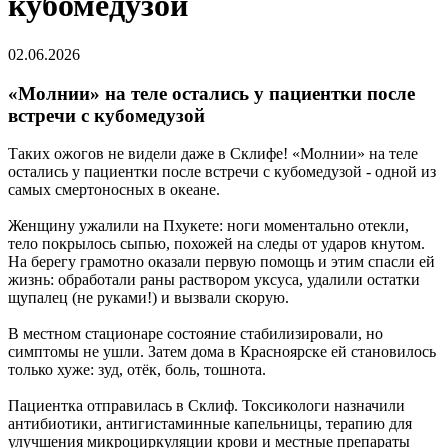
кубомедузой
02.06.2026
«Молнии» на теле остались у пациентки после
встречи с кубомедузой
Таких ожогов не видели даже в Склифе! «Молнии» на теле
остались у пациентки после встречи с кубомедузой - одной из
самых смертоносных в океане.
Женщину ужалили на Пхукете: ноги моментально отекли,
тело покрылось сыпью, похожей на следы от ударов кнутом.
На берегу грамотно оказали первую помощь и этим спасли ей
жизнь: обработали раны раствором уксуса, удалили остатки
щупалец (не руками!) и вызвали скорую.
В местном стационаре состояние стабилизировали, но
симптомы не ушли. Затем дома в Красноярске ей становилось
только хуже: зуд, отёк, боль, тошнота.
Пациентка отправилась в Склиф. Токсикологи назначили
антибиотики, антигистаминные капельницы, терапию для
улучшения микроциркуляции крови и местные препараты