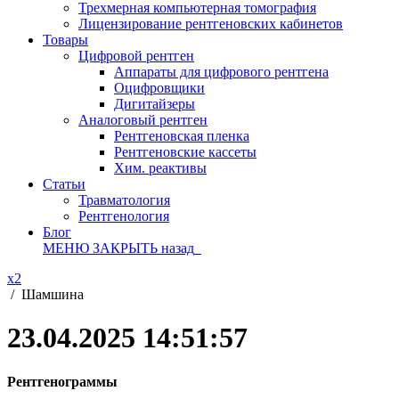
Трехмерная компьютерная томография
Лицензирование рентгеновских кабинетов
Товары
Цифровой рентген
Аппараты для цифрового рентгена
Оцифровщики
Дигитайзеры
Аналоговый рентген
Рентгеновская пленка
Рентгеновские кассеты
Хим. реактивы
Статьи
Травматология
Рентгенология
Блог
МЕНЮ
ЗАКРЫТЬ
назад
x2
/
Шамшина
23.04.2025 14:51:57
Рентгенограммы