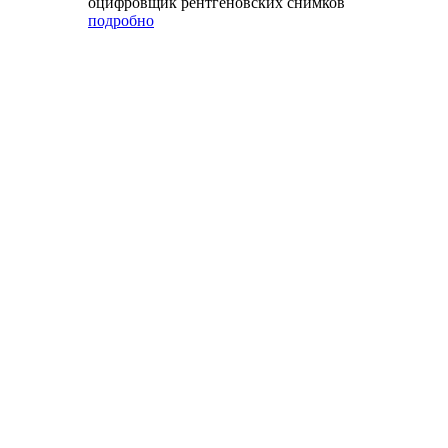
оцифровщик рентгеновских снимков
подробно