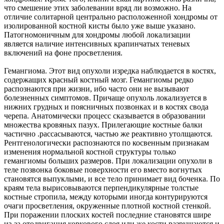
что смешение этих заболевании вряд ли возможно. На
отличие солитарной центрально расположенной хондромы от
изолированной костной кисты было уже выше указано.
Патогномоничным для хондромы любой локализации
является наличие интенсивных крапинчатых теневых
включений на фоне просветления.
Гемангиома. Этот вид опухоли изредка наблюдается в костях,
содержащих красный костный мозг. Гемангиомы редко
распознаются при жизни, ибо часто они не вызывают
болезненных симптомов. Причаще опухоль локализуется в
нижних грудных и поясничных позвонках и в костях свода
черепа. Анатомически процесс сказывается в образовании
множества кровяных пазух. Прилегающие костные балки
частично .рассасываются, частью же реактивно утолщаются.
Рентгенологически распознаются по косвенным признакам
изменения нормальной костной структуры только
гемангиомы больших размеров. При локализации опухоли в
теле позвонка боковые поверхности его вместо вогнутых
становятся выпуклыми, и все тело принимает вид боченка. По
краям тела вырисовываются перпендикулярные толстые
костные стропила, между которыми иногда контурируются
очаги просветления, окруженные плотной костной стенкой.
При поражении плоских костей последние становятся шире
из-за отодвигания коркового слоя или же кости разрушаются и