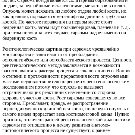
30 лет. Саркома всегда является солитарным образованием и
не дает, за редчайшими исключениями, метастазов в скелет.
Опухоль может исходить из любого отдела любой кости, но,
как правило, поражаются метаэпифнзы длинных трубчатых
костей. По частоте поражения на первом месте стоит
бедренная кость, затем идут большеберцовая, плечевая и т. д.,
при этом половина всех случаев саркомы падает именно на
бедренную кость.
Рентгенологическая картина при саркомах чрезвычайно
многообразна в зависимости от преобладания
остеолитичёского или остеобластического процесса. Ценность
рентгенологического метода заключается в возможности
распознавания характера процесса и локализации его. Вопрос
о степени и протяженности прорастания кости опухолевыми
массами неудовлетворительно решается рентгенологическим
исследованием потому, что опухоль не вызывает
отграничивающих реактивных изменений со стороны
здоровых участков кости. Рост саркомы совершается во все
стороны. Преобладает, правда, ее распространение
перпендикулярно к длинной оси кости, но нередко опухоль с
самого начала прорастает весь костномозговой канал. Нужно
признать, что очень ранней рентгенологической диагностики
саркомы по отношению к началу развития анатомо-
гистологического процесса не существует; о раннем