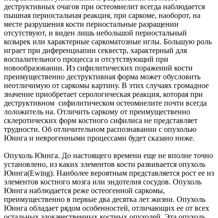
деструктивных очагов при остеомиелит всегда наблюдается
пышная периостальная реакция, при саркоме, наоборот, на
месте разрушения кости периостальные разращении
отсутствуют, и виден лишь небольшой периостальный
козырек или характерные саркоматозные иглы. Большую роль
играет при диференциапии секвестр, характерный для
воспалительного процесса и отсутствующий при
новообразовании. Из сифилитических поражений кости
преимущественно деструктивная форма может обусловить
неотличимую от саркомы картину. В этих случаях громадное
значение приобретает серологическая реакция, которая при
деструктивном сифилитическом остеомиелите почти всегда
лоложитель на. Отличить саркому от преимущественно
склеротических форм костного сифилиса не представляет
трудности. Об отличительном распознавании с опухолью
Юинга и неврогенными процессами будет сказано ниже.
Опухоль Юинга. До настоящего времени еще не вполне точно
установлено, из каких элементов кости развивается опухоль
Юинга(Ewing). Наиболее вероятным представляется рост ее из
элементов костного мозга или эндотелия сосудов. Опухоль
Юинга наблюдается реже остеогенной саркомы,
преимущественно в первые два десятка лет жизни. Опухоль
Юинга обладает рядом особенностей, отличающих ее от всех
остальных злокачественных костных опухолей. Эта опухоль