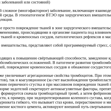
ы заболеваний или состояний)
й сложное (многофакторное) заболевание, включающее взаимод
 среды. В этиопатогенезе ВТЭО при хирургических вмешательст
ункция.
 просто повреждение тканей в зоне хирургического вмешательст
енениями, происходящими в организме пациента под влиянием 
тканей и кровеносных сосудов, патологических рефлексов и ма
 вмешательства, представляют собой программируемый стресс, 
водящих к повышению свёртывающей способности, замедление кр
омбоэмболических осложнений. В патогенезе развития тромбоэм
ей, повреждение кровеносных сосудов и обнажение сосудистого 
же увеличивает агрегационные свойства тромбоцитов. При этом 
в), так и коагуляционное (за счет высвобождения тромбопластиче
нию первичного сгустка и при массивном повреждении тканей п
 норме эндотелий секретирует антикоагулянтные факторы, препя
ния формируется сначала тромбоцитарный тромб, а затем фибри
и, к примеру, при эндопротезировании коленного сустава, ког
урникета гибкого, что вызывает стаз крови, перерастяжение и 
нение костного цемента, активируют внешний путь свертывания 