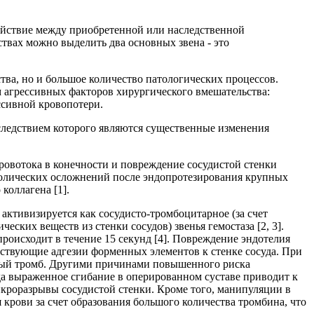
ействие между приобретенной или наследственной
вах можно выделить два основных звена - это
ва, но и большое количество патологических процессов.
агрессивных факторов хирургического вмешательства:
ссивной кровопотери.
следствием которого являются существенные изменения
овотока в конечности и повреждение сосудистой стенки
болических осложнений после эндопротезирования крупных
коллагена [1].
активизируется как сосудисто-тромбоцитарное (за счет
ских веществ из стенки сосудов) звенья гемостаза [2, 3].
роисходит в течение 15 секунд [4]. Повреждение эндотелия
тствующие адгезии форменных элементов к стенке сосуда. При
новый тромб. Другими причинами повышенного риска
да выраженное сгибание в оперированном суставе приводит к
микроразрывы сосудистой стенки. Кроме того, манипуляции в
крови за счет образования большого количества тромбина, что