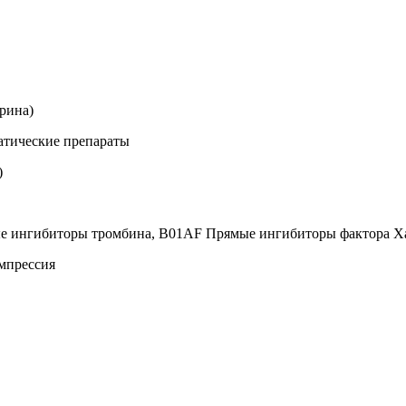
рина)
атические препараты
)
е ингибиторы тромбина, B01AF Прямые ингибиторы фактора X
мпрессия