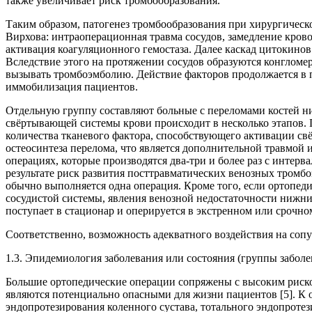
также увеличивает риск тромбообразования.
Таким образом, патогенез тромбообразования при хирургическо
Вирхова: интраоперационная травма сосудов, замедление кров
активация коагуляционного гемостаза. Далее каскад цитокино
Вследствие этого на протяжении сосудов образуются конгломе
вызывать тромбоэмболию. Действие факторов продолжается в 
иммобилизация пациентов.
Отдельную группу составляют больные с переломами костей ниж
свёртывающей системы крови происходит в несколько этапов.
количества тканевого фактора, способствующего активации св
остеосинтеза перелома, что является дополнительной травмой
операциях, которые производятся два-три и более раз с интерв
результате риск развития посттравматических венозных тромб
обычно выполняется одна операция. Кроме того, если ортопед
сосудистой системы, явления венозной недостаточности нижн
поступает в стационар и оперируется в экстренном или срочно
Соответственно, возможность адекватного воздействия на соп
1.3. Эпидемиология заболевания или состояния (группы забол
Большие ортопедические операции сопряжены с высоким риско
являются потенциально опасными для жизни пациентов [5]. К
эндопротезирования коленного сустава, тотального эндопротез