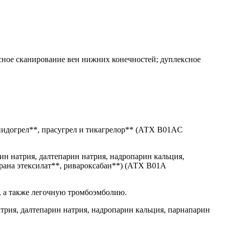
ксное сканирование вен нижних конечностей; дуплексное
пидогрел**, прасугрел и тикагрелор** (АТХ B01AC
ин натрия, далтепарин натрия, надропарин кальция,
трана этексилат**, ривароксабан**) (АТХ B01A
, а также легочную тромбоэмболию.
трия, далтепарин натрия, надропарин кальция, парнапарин