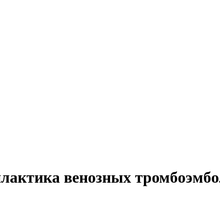
илактика венозных тромбоэмб