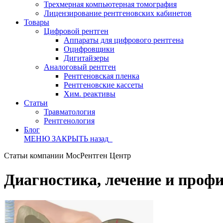
Трехмерная компьютерная томография
Лицензирование рентгеновских кабинетов
Товары
Цифровой рентген
Аппараты для цифрового рентгена
Оцифровщики
Дигитайзеры
Аналоговый рентген
Рентгеновская пленка
Рентгеновские кассеты
Хим. реактивы
Статьи
Травматология
Рентгенология
Блог
МЕНЮ
ЗАКРЫТЬ
назад
Статьи компании МосРентген Центр
Диагностика, лечение и проф