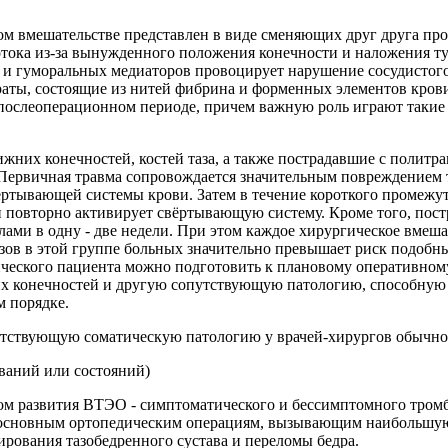
м вмешательстве представлен в виде сменяющих друг друга проц
отока из-за вынужденного положения конечности и наложения ту
в и гуморальных медиаторов провоцирует нарушение сосудистого
раты, состоящие из нитей фибрина и форменных элементов крови
послеоперационном периоде, причем важную роль играют такие
них конечностей, костей таза, а также пострадавшие с политра
 Первичная травма сопровождается значительным повреждением 
ёртывающей системы крови. Затем в течение короткого промежу
 и повторно активирует свёртывающую систему. Кроме того, пос
алами в одну - две недели. При этом каждое хирургическое вмеш
озов в этой группе больных значительно превышает риск подоб
ического пациента можно подготовить к плановому оперативному
их конечностей и другую сопутствующую патологию, способную 
м порядке.
утствующую соматическую патологию у врачей-хирургов обычно 
еваний или состояний)
м развития ВТЭО - симптоматического и бессимптомного тромбо
 основным ортопедическим операциям, вызывающим наибольшую 
ирования тазобедренного сустава и переломы бедра.