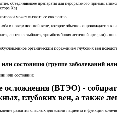
ятие, объединяющее препараты для перорального приема: апикс
ктора Xa)
, который может вызвать ее окклюзию.
омба в поверхностной вене, которое обычно сопровождается кл
ия, легочная эмболия, тромбоэмболия легочной артерии) - попа
, обусловленное органическим поражением глубоких вен вследст
 или состоянию (группе заболеваний или
ний или состояний)
 осложнения (ВТЭО) - собират
ных, глубоких вен, а также л
ждение развития опасных для жизни пациента и функции конеч