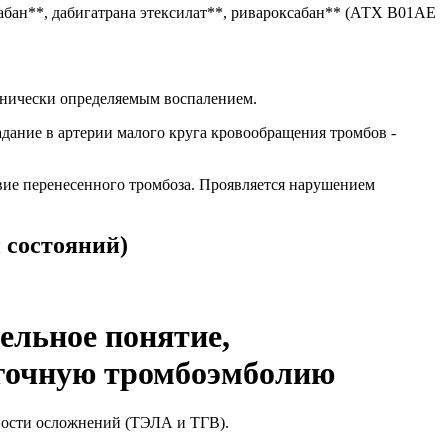
абан**, дабигатрана этексилат**, ривароксабан** (АТХ B01AE
инически определяемым воспалением.
дание в артерии малого круга кровообращения тромбов -
вие перенесенного тромбоза. Проявляется нарушением
 состояний)
ельное понятие,
егочную тромбоэмболию
ности осложнений (ТЭЛА и ТГВ).