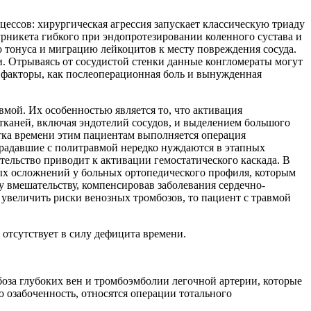
ессов: хирургическая агрессия запускает классическую триаду
рникета гибкого при эндопротезировании коленного сустава и
 тонуса и миграцию лейкоцитов к месту повреждения сосуда.
. Отрываясь от сосудистой стенки данные конгломераты могут
 факторы, как послеоперационная боль и вынужденная
вмой. Их особенностью является то, что активация
тканей, включая эндотелий сосудов, и выделением большого
тка времени этим пациентам выполняется операция
традавшие с политравмой нередко нуждаются в этапных
ательство приводит к активации гемостатического каскада. В
ных осложнений у больных ортопедического профиля, которым
 вмешательству, компенсировав заболевания сердечно-
увеличить риски венозных тромбозов, то пациент с травмой
отсутствует в силу дефицита времени.
за глубоких вен и тромбоэмболии легочной артерии, которые
озабоченность, относятся операции тотального