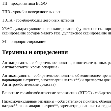
ТП - профилактика ВТЭО
ТПВ - тромбоз поверхностных вен
ТЭЛА - тромбоэмболия легочных артерий
УЗАС - ультразвуковое ангиосканирование (дуплексное сканир
сканирование сосудов малого таза; дуплексное сканирование 
ЭП - эндопротезирование
Термины и определения
Антиагреганты - собирательное понятие, в контексте данных
Антиагреганты, кроме гепарина)
Антикоагулянты - собирательное понятие, объединяющее препа
парнапарин натрия**, эноксапарин натрия**) и препараты для
Антитромботические средства)
Венозные тромбоэмболические осложнения (ВТЭО) - собирател
Низкомолекулярные гепарины - собирательное понятие, объеди
натрия**, эноксапарин натрия**, зарегистрированные на тер