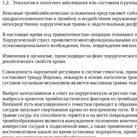
1.2. Этиология и патогенез заболевания или состояния (групп
Венозные тромбоэмболические осложнения представляют собо
предрасположенностью к тромбозу и воздействием окружающей
непосредственно хирургическая травма и эндотелиальная дисф
В настоящее время под травматичностью операции понимают не
Хирургический стресс проявляется многофункциональными изм
психоэмоционального возбуждения, боли, повреждения мягких 
Изменения в организме, происходящие на фоне хирургического
реологических свойств крови.
Совокупность нарушений регуляции в системе гемостаза, при
составляют триаду Вирхова, лежащую в основе патогенеза тр
суставов пусковым механизмом является массивная травма ткан
Выброс катехоламинов в ответ на хирургическую агрессию так
выброса в кровоток тромбопластических факторов из тромбоцито
Внешний путь коагуляционного гемостаза приводит к образова
сосудов запускает свертывание крови по внутреннему пути. В
травме сосуда эта способность теряется и на месте поврежде
тромбообразования являются вынужденное положение конечност
компрессии сосудов в подколенной ямке, а также применение т
костномозговом канале во время установки эндопротеза, приме