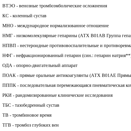
ВТЭО - венозные тромбоэмболические осложнения
КС - коленный сустав
МНО - международное нормализованное отношение
НМГ - низкомолекулярные гепарины (АТХ B01AB Группа гепа
НПВП - нестероидные противовоспалительные и противоревм
НФГ - нефракционированный гепарин (син.: гепарин натрия**
ОДА - опорно-двигательный аппарат
ПОАК - прямые оральные антикоагулянты (АТХ B01AE Прямы
ПППК - последовательная перемежающаяся пневматическая ко
РКИ - рандомизированные клинические исследования
ТБС - тазобедренный сустав
ТВ - тромбиновое время
ТГВ - тромбоз глубоких вен