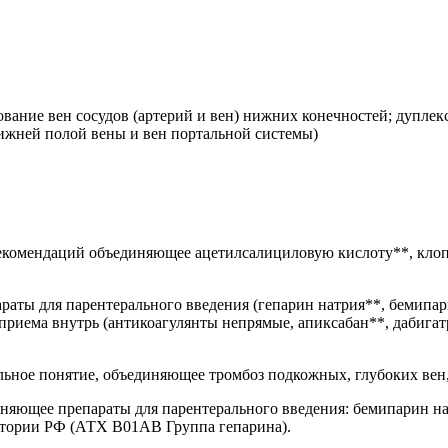
ование вен сосудов (артерий и вен) нижних конечностей; дупле
нижней полой вены и вен портальной системы)
 рекомендаций объединяющее ацетилсалициловую кислоту**, кло
раты для парентерального введения (гепарин натрия**, бемипар
 приема внутрь (антикоагулянты непрямые, апиксабан**, дабига
ьное понятие, объединяющее тромбоз подкожных, глубоких вен
няющее препараты для парентерального введения: бемипарин на
ритории РФ (АТХ B01AB Группа гепарина).