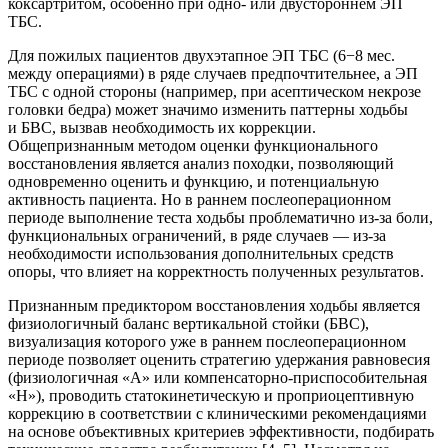
коксартритом, особенно при одно- или двустороннем ЭП
ТБС.
Для пожилых пациентов двухэтапное ЭП ТБС (6−8 мес.
между операциями) в ряде случаев предпочтительнее, а ЭП
ТБС с одной стороны (например, при асептическом некрозе
головки бедра) может значимо изменить паттерны ходьбы
и БВС, вызвав необходимость их коррекции.
Общепризнанным методом оценки функционального
восстановления является анализ походки, позволяющий
одновременно оценить и функцию, и потенциальную
активность пациента. Но в раннем послеоперационном
периоде выполнение теста ходьбы проблематично из-за боли,
функциональных ограничений, в ряде случаев — из-за
необходимости использования дополнительных средств
опоры, что влияет на корректность полученных результатов.
Признанным предиктором восстановления ходьбы является
физиологичный баланс вертикальной стойки (БВС),
визуализация которого уже в раннем послеоперационном
периоде позволяет оценить стратегию удержания равновесия
(физиологичная «А» или компенсаторно-приспособительная
«Н»), проводить статокинетическую и проприоцептивную
коррекцию в соответствии с клиническими рекомендациями
на основе объективных критериев эффективности, подбирать