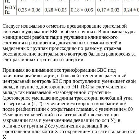
Следует изначально отметить превалирование зрительной
системы в удержании БВС в обеих группах. В динамике курса
медицинской реабилитации улучшение клинического
состояния и расширения двигательных возможностей в
выделенных группах происходило по-разному, отражая
восстановление центрального контроля баланса равновесия за
счет различных стратегий и синергий.
Принимая во внимание все трансформации БВС под
влиянием реабилитации, в большей степени выраженный
центральный контроль БВС при поступлении уменьшает свой
вклад в группе одностороннего ЭП ТБС за счет усиления
вклада так называемой «тазобедренной стратегии»
(достоверное уменьшение длины траектории колебаний угла
от вертикали (L, °) с увеличением скорости колебаний до/
после реабилитации с открытыми глазами, с увеличением 60
% мощности колебаний в сагиттальной плоскости при
закрывании глаз и уменьшением девиаций по оси У), в
отличие от группы 2 без увеличения девиаций во
фронтальной плоскости Х с сохранением по сагиттальной оси
У.