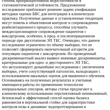
степень проприоцептивной недостаточности в
статокинетической устойчивости. Предложенное
исследование приближает решение задачи унификации
методики оценки БВС для интеграции в клиническую
практику. Полученные данные и установленные тенденции
могут помочь в объективном контроле и сопровождении
реабилитационного процесса, способны улучшить
междисциплинарное сопровождение пациентов с
коксартрозом, особенно, в пред- и послеоперационном
периоде при двухэтапном ЭП ТБС. Очевидно, что данное
исследование ограничено по объему выборки, что не
позволяет сформировать окончательный алгоритм для
популяции пациентов с коксартрозом. Но проведенный
дискриминантный анализ выявил значимые дискриминанты,
критериальные для одно- и двустороннего ЭП ТБС,
что актуализирует дальнейшие исследования с увеличением
выборки, учете сопутствующей патологии, валидизации с
использованием шкальных оценок для машинного обучения.
Основываясь на полученных результатах и учитывая
имеющиеся работы по применению технологии
инерциальных сенсоров, авторы статьи предлагают к
клиническому использованию перспективный неинвазивный,
безопасный и эффективный способ оценки баланса
равновесия в вертикальной стойке для характеристики
контроля позы в динамике эндопротезирования и