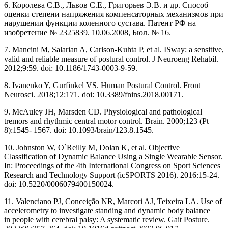
6. Королева С.В., Львов С.Е., Григорьев Э.В. и др. Способ
оценки степени напряжения компенсаторных механизмов при
нарушении функции коленного сустава. Патент РФ на
изобретение № 2325839. 10.06.2008, Бюл. № 16.
7. Mancini M, Salarian A, Carlson-Kuhta P, et al. ISway: a sensitive,
valid and reliable measure of postural control. J Neuroeng Rehabil.
2012;9:59. doi: 10.1186/1743-0003-9-59.
8. Ivanenko Y, Gurfinkel VS. Human Postural Control. Front
Neurosci. 2018;12:171. doi: 10.3389/fnins.2018.00171.
9. McAuley JH, Marsden CD. Physiological and pathological
tremors and rhythmic central motor control. Brain. 2000;123 (Pt
8):1545- 1567. doi: 10.1093/brain/123.8.1545.
10. Johnston W, O`Reilly M, Dolan K, et al. Objective
Classification of Dynamic Balance Using a Single Wearable Sensor.
In: Proceedings of the 4th International Congress on Sport Sciences
Research and Technology Support (icSPORTS 2016). 2016:15-24.
doi: 10.5220/0006079400150024.
11. Valenciano PJ, Conceição NR, Marcori AJ, Teixeira LA. Use of
accelerometry to investigate standing and dynamic body balance
in people with cerebral palsy: A systematic review. Gait Posture.