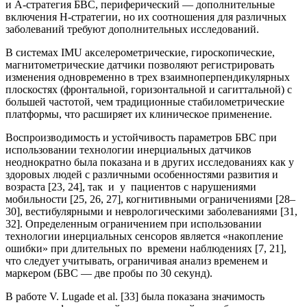
и А-стратегия БВС, периферический — дополнительные
включения Н-стратегии, но их соотношения для различных
заболеваний требуют дополнительных исследований.
В системах IMU акселерометрические, гироскопические,
магнитометрические датчики позволяют регистрировать
изменения одновременно в трех взаимноперпендикулярных
плоскостях (фронтальной, горизонтальной и сагиттальной) с
большей частотой, чем традиционные стабилометрические
платформы, что расширяет их клиническое применение.
Воспроизводимость и устойчивость параметров БВС при
использовании технологии инерциальных датчиков
неоднократно была показана и в других исследованиях как у
здоровых людей с различными особенностями развития и
возраста [23, 24], так и у пациентов с нарушениями
мобильности [25, 26, 27], когнитивными ограничениями [28–
30], вестибулярными и неврологическими заболеваниями [31,
32]. Определенным ограничением при использовании
технологии инерциальных сенсоров является «накопление
ошибки» при длительных по времени наблюдениях [7, 21],
что следует учитывать, ограничивая анализ временем и
маркером (БВС — две пробы по 30 секунд).
В работе V. Lugade et al. [33] была показана значимость