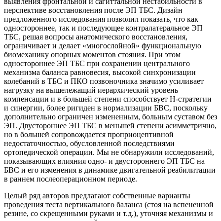
выявления фронтальной и сагиттальной нестабильности в
перспективе восстановления после ЭП ТБС. Дизайн
предложенного исследования позволил показать, что как
одностороннее, так и последующее контралатеральное ЭП
ТБС, решая вопросы анатомического восстановления,
ограничивает и делает «многослойной» функциональную
биомеханику опорных моментов стояния. При этом
одностороннее ЭП ТБС при сохранении центрального
механизма баланса равновесия, высокой синхронизации
колебаний в ТБС и ПКО позвоночника значимо усиливает
нагрузку на вышележащий иерархический уровень
компенсации и в большей степени способствует Н-стратегии
и синергии, более ригиден в нормализации БВС, поскольку
дополнительно ограничен измененным, больным суставом без
ЭП. Двустороннее ЭП ТБС в меньшей степени асимметрично,
но в большей сопровождается проприоцептивной
недостаточностью, обусловленной последствиями
ортопедической операции. Мы не обнаружили исследований,
показывающих влияния одно- и двустороннего ЭП ТБС на
БВС и его изменения в динамике двигательной реабилитации
в раннем послеоперационном периоде.
Целый ряд авторов предлагают собственные варианты
проведения теста вертикального баланса (стоя на вспененной
резине, со скрещенными руками и т.д.), уточняя механизмы и