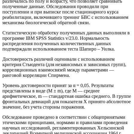
различались по полу и возрасту, что позволяет сравнивать
полученные данные. Обследования проводили при
поступлении и при выписке после стационарного курса
реабилитации, включившего тренинг БВС с использованием
механизма биологической обратной связи.
Статистическую обработку полученных данных выполняли в
программе IBM SPSS Statistics v/23.0. Нормальность
распределения полученных количественных данных
подтверждали использованием теста Шапиро – Уилка.
Достоверность различий оценивали с использованием
критерия Стьюдента (для независимых и зависимых групп),
корреляционных взаимосвязей между параметрами —
ранговой корреляции Спирмена.
Уровень достоверности принят за α = 0,05. Результаты
представлены в виде (M ± m), где M — среднее
арифметическое, m — стандартная ошибка среднего. В группе
фронтальных девиаций для показателя Х принято абсолютное
значение, без учета стороны поражения.
Обследование проведено в соответствии с общепринятыми
этическими принципами, нормами и правилами проведения
научных исследований, регламентированных Хельсинской
декларацией Всемирной медицинской ассоциации 1964 г.,