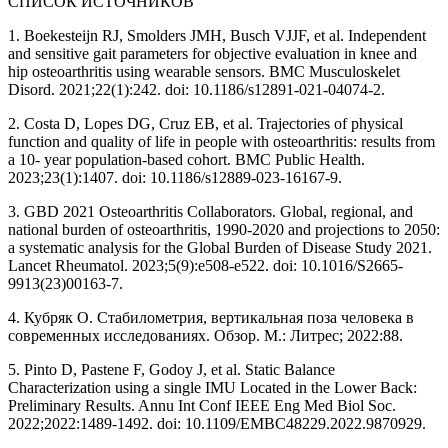
СПИСОК ИСТОЧНИКОВ
1. Boekesteijn RJ, Smolders JMH, Busch VJJF, et al. Independent
and sensitive gait parameters for objective evaluation in knee and
hip osteoarthritis using wearable sensors. BMC Musculoskelet
Disord. 2021;22(1):242. doi: 10.1186/s12891-021-04074-2.
2. Costa D, Lopes DG, Cruz EB, et al. Trajectories of physical
function and quality of life in people with osteoarthritis: results from
a 10- year population-based cohort. BMC Public Health.
2023;23(1):1407. doi: 10.1186/s12889-023-16167-9.
3. GBD 2021 Osteoarthritis Collaborators. Global, regional, and
national burden of osteoarthritis, 1990-2020 and projections to 2050:
a systematic analysis for the Global Burden of Disease Study 2021.
Lancet Rheumatol. 2023;5(9):e508-e522. doi: 10.1016/S2665-
9913(23)00163-7.
4. Кубряк О. Стабилометрия, вертикальная поза человека в
современных исследованиях. Обзор. М.: Литрес; 2022:88.
5. Pinto D, Pastene F, Godoy J, et al. Static Balance
Characterization using a single IMU Located in the Lower Back:
Preliminary Results. Annu Int Conf IEEE Eng Med Biol Soc.
2022;2022:1489-1492. doi: 10.1109/EMBC48229.2022.9870929.