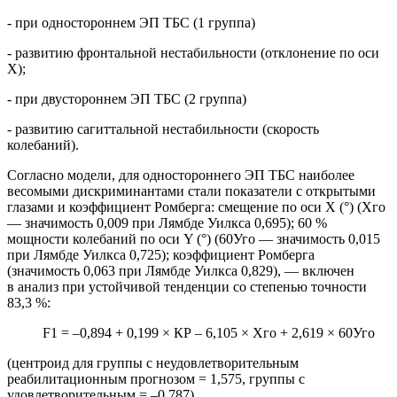
- при одностороннем ЭП ТБС (1 группа)
- развитию фронтальной нестабильности (отклонение по оси
Х);
- при двустороннем ЭП ТБС (2 группа)
- развитию сагиттальной нестабильности (скорость
колебаний).
Согласно модели, для одностороннего ЭП ТБС наиболее
весомыми дискриминантами стали показатели с открытыми
глазами и коэффициент Ромберга: смещение по оси Х (°) (Xго
— значимость 0,009 при Лямбде Уилкса 0,695); 60 %
мощности колебаний по оси Y (°) (60Уго — значимость 0,015
при Лямбде Уилкса 0,725); коэффициент Ромберга
(значимость 0,063 при Лямбде Уилкса 0,829), — включен
в анализ при устойчивой тенденции со степенью точности
83,3 %:
F1 = –0,894 + 0,199 × КР – 6,105 × Xго + 2,619 × 60Уго
(центроид для группы с неудовлетворительным
реабилитационным прогнозом = 1,575, группы с
удовлетворительным = –0,787).