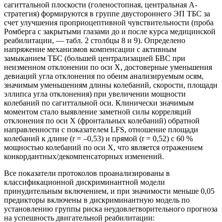
сагиттальной плоскости (голеностопная, центральная А-
стратегия) формируются в группе двустороннего ЭП ТБС за
счет улучшения проприоцептивной чувствительности (проба
Ромберга с закрытыми глазами до и после курса медицинской
реабилитации, — табл. 2 столбцы 8 и 9). Определено
напряжение механизмов компенсации с активным
замыканием ТБС (большей централизацией БВС при
неизменном отклонении по оси Х, достоверные уменьшения
девиаций угла отклонения по обеим анализируемым осям,
значимым уменьшениям длины колебаний, скорости, площади
эллипса угла отклонения) при увеличении мощности
колебаний по сагиттальной оси. Клинически значимым
моментом стало выявление заметной силы корреляций
отклонения по оси Х (фронтальных колебаний) обратной
направленности с показателем LFS, отношение площади
колебаний к длине (r = –0,53) и прямой (r = 0,52) с 60 %
мощностью колебаний по оси Х, что является отражением
конкордантных/декомпенсаторных изменений.
Все показатели протоколов проанализированы в
классификационной дискриминантной модели
принудительным включением, и при значимости меньше 0,05
предикторы включены в дискриминантную модель по
установлению группы риска неудовлетворительного прогноза
на успешность двигательной реабилитации: