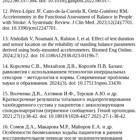
2022;96:357-364. doi: 10.1016/j.gaitpost.2022.06.017.
12. Pérez-López JF, Cano-de-la-Cuerda R, Ortiz-Gutiérrez RM.
Accelerometry in the Functional Assessment of Balance in People
with Stroke: A Systematic Review. J Clin Med. 2023;12(24):7701.
doi: 10.3390/jcm12247701.
13. Abdollah V, Noamani A, Ralston J, et al. Effect of test duration
and sensor location on the reliability of standing balance parameters
derived using body-mounted accelerometers. Biomed Eng Online.
2024;23(1):2. doi: 10.1186/s12938-023-01196-7.
14. Королева С.В., Михайлов Д.В., Королёв П.В. Баланс
равновесия с использованием технологии инерциальных
сенсоров − методология и нормы. Современные проблемы
науки и образования. 2024;(3). doi: 10.17513/spno.33439.
15. Волченко Д.В., Ахтямов И.Ф., Терсков А.Ю. и др.
Краткосрочные результаты тотального эндопротезирования
тазобедренного сустава у пациентов с анкилозирующим
спондилоартритом (первичное сообщение). Гений ортопедии.
2021;27(1):38-42. doi: 10.18019/1028-4427 2021-27-1-38-42.
16. Сомов Д.А., Макарова М.Р., Майоров Е.А. и др.
Особенности биомеханики ходьбы пациентов в раннем
восстановительном периоде после эндопротезирования