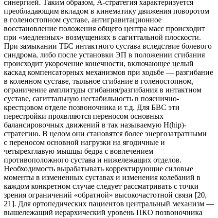
синергией. Таким образом, А-стратегия характеризуется
преобладающим вкладом в кинематику движения поворотом
в голеностопном суставе, антигравитационное
восстановление положения общего центра масс происходит
при «медленных» возмущениях в сагиттальной плоскости.
При замыкании ТБС интактного сустава вследствие болевого
синдрома, либо после установки ЭП в положении сгибания
происходит укорочение конечности, включающее целый
каскад компенсаторных механизмов при ходьбе — разгибание
в коленном суставе, тыльное сгибание в голеностопном,
ограничение амплитуды сгибания/разгибания в интактном
суставе, сагиттальную нестабильность в пояснично-
крестцовом отделе позвоночника и т.д. Для БВС эти
перестройки проявляются переносом основных
балансировочных движений в так называемую Н(hip)-
стратегию. В целом они становятся более энергозатратными
с переносом основной нагрузки на ягодичные и
четырехглавую мышцы бедра с вовлечением
противоположного сустава и нижележащих отделов.
Необходимость вырабатывать корректирующие силовые
моменты в измененных суставах и изменения колебаний в
каждом конкретном случае следует рассматривать с точки
зрения ограничений «обратной» высокочастотной связи [20,
21]. Для ортопедических пациентов центральный механизм —
вышележащий иерархический уровень ПКО позвоночника