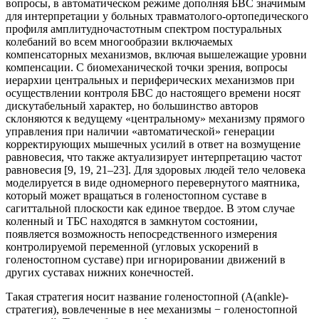
вопросы, в автоматическом режиме дополняя БВС значимым
для интерпретации у больных травматолого-ортопедического
профиля амплитудночастотным спектром постуральных
колебаний во всем многообразии включаемых
компенсаторных механизмов, включая вышележащие уровни
компенсации. С биомеханической точки зрения, вопросы
иерархии центральных и периферических механизмов при
осуществлении контроля БВС до настоящего времени носят
дискутабельный характер, но большинство авторов
склоняются к ведущему «центральному» механизму прямого
управления при наличии «автоматической» генерации
корректирующих мышечных усилий в ответ на возмущение
равновесия, что также актуализирует интерпретацию частот
равновесия [9, 19, 21–23]. Для здоровых людей тело человека
моделируется в виде одномерного перевернутого маятника,
который может вращаться в голеностопном суставе в
сагиттальной плоскости как единое твердое. В этом случае
коленный и ТБС находятся в замкнутом состоянии,
появляется возможность непосредственного измерения
контролируемой переменной (угловых ускорений в
голеностопном суставе) при игнорировании движений в
других суставах нижних конечностей.
Такая стратегия носит название голеностопной (A(ankle)-
стратегия), вовлеченные в нее механизмы − голеностопной