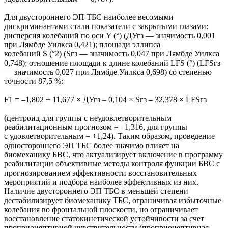
Для двустороннего ЭП ТБС наиболее весомыми
дискриминантами стали показатели с закрытыми глазами:
дисперсия колебаний по оси Y (°) (ДУгз — значимость 0,001
при Лямбде Уилкса 0,421); площади эллипса
колебаний S (°2) (Sгз — значимость 0,047 при Лямбде Уилкса
0,748); отношение площади к длине колебаний LFS (°) (LFSгз
— значимость 0,027 при Лямбде Уилкса 0,698) со степенью
точности 87,5 %:
F1 = –1,802 + 11,677 × ДУгз – 0,104 × Sгз – 32,378 × LFSгз
(центроид для группы с неудовлетворительным
реабилитационным прогнозом = –1,316, для группы
с удовлетворительным = +1,24). Таким образом, проведение
одностороннего ЭП ТБС более значимо влияет на
биомеханику БВС, что актуализирует включение в программу
реабилитации объективные методы контроля функции БВС с
прогнозированием эффективности восстановительных
мероприятий и подбора наиболее эффективных из них.
Наличие двустороннего ЭП ТБС в меньшей степени
дестабилизирует биомеханику ТБС, ограничивая избыточные
колебания во фронтальной плоскости, но ограничивает
восстановление статокинетической устойчивости за счет
проприоцептивной чувствительности (проприоцептивная