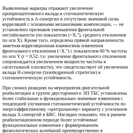
Выявленные маркеры отражают увеличение
проприоцептивного вклада в статокинетическую
устойчивость в А-синергии в отсутствии значимой силы
корреляций с основными механизмами компенсации, — не
установлено признаков уменьшения фронтальной
нестабильности (по показателю (~X,°), среднего отклонения
по оси Х). Кроме того, определена прямой направленности
заметная корреляционная взаимосвязь изменения
фронтального отклонения (~X,°) с показателем 60 % частоты
по оси Y (r = 0,52; т.е. увеличение фронтального отклонения
сопровождается увеличением мощности частоты в
сагиттальной плоскости), что свидетельствует об увеличении
вклада Н-синергии (тазобедренной стратегии) в
статокинетическую устойчивость.
При схожих реакциях на мероприятия двигательной
реабилитации в группе двустороннего ЭП ТБС установлены
более стабильные и функционально значимые изменения с
тенденцией улучшения статокинетической устойчивости по
энергоэффективному «центральному» варианту с усилением
вклада А-синергий в БВС. Наглядно показано, что в раннем
реабилитационном периоде более устойчивые
функциональные изменения с формированием
физиологических колебаний преимущественно в