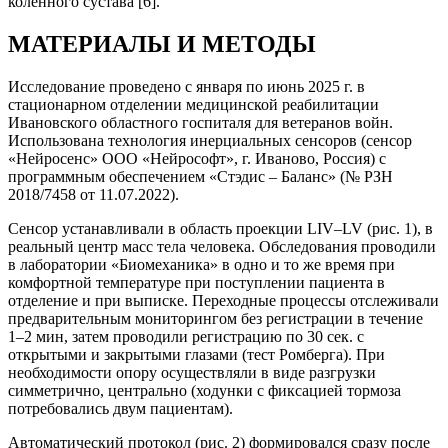
коленного сустава [6].
МАТЕРИАЛЫ И МЕТОДЫ
Исследование проведено с января по июнь 2025 г. в
стационарном отделении медицинской реабилитации
Ивановского областного госпиталя для ветеранов войн.
Использована технология инерциальных сенсоров (сенсор
«Нейросенс» ООО «Нейрософт», г. Иваново, Россия) с
программным обеспечением «Стэдис – Баланс» (№ РЗН
2018/7458 от 11.07.2022).
Сенсор устанавливали в область проекции LIV–LV (рис. 1), в
реальный центр масс тела человека. Обследования проводили
в лаборатории «Биомеханика» в одно и то же время при
комфортной температуре при поступлении пациента в
отделение и при выписке. Переходные процессы отслеживали
предварительным мониторингом без регистрации в течение
1–2 мин, затем проводили регистрацию по 30 сек. с
открытыми и закрытыми глазами (тест Ромберга). При
необходимости опору осуществляли в виде разгрузки
симметрично, центрально (ходунки с фиксацией тормоза
потребовались двум пациентам).
Автоматический протокол (рис. 2) формировался сразу после