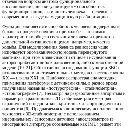
отвечая на вопросы анатомо-функционального
восстановления, не «визуализируют» способность к
функционированию, активность человека — целевые в
современном взгляде на медицинскую реабилитацию.
Функция равновесия и способность человека поддерживать
баланс в процессе стояния и при ходьбе — значимые
характеристики общего состояния человека и предиктор
двигательной активности в целом, например, качества
ходьбы. Для моделирования баланса равновесия чаще
используют биомеханическую модель перевернутого
маятника, при этом в зависимости от целей исследования
авторы прибегают либо к однозвенной, либо к многозвенной
модели [19–21]. Объективное исследование функции БВС с
использованием инструментальных методов известно с конца
XX — начала ХХI вв. Наиболее распространена методика
применения платформы с датчиками силы, в разное время
получившая названия «постурография», «стабилометрия»,
«стабилография» [7]. Несмотря на разработанные алгоритмы и
параметры, традиционная 2D-стабилометрия имеет ряд
ограничений и недостатков, критичных для ортопедических
пациентов [6]. Предлагаемая к клиническому использованию
технология 3D-стабилометрии с использованием
инерциальных / сенсорных датчиков / акселерометров (в
иностранной литературе обозначаемые как IMU) решает эти