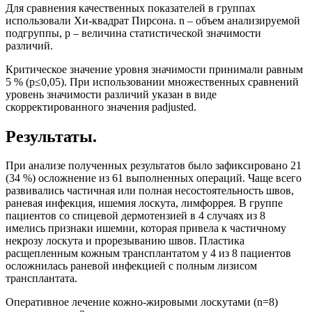
Для сравнения качественных показателей в группах
использовали Хи-квадрат Пирсона. n – объем анализируемой
подгруппы, р – величина статистической значимости
различий.
Критическое значение уровня значимости принимали равным
5 % (р≤0,05). При использовании множественных сравнений
уровень значимости различий указан в виде
скорректированного значения padjusted.
Результаты.
При анализе полученных результатов было зафиксировано 21
(34 %) осложнение из 61 выполненных операций. Чаще всего
развивались частичная или полная несостоятельность швов,
раневая инфекция, ишемия лоскута, лимфоррея. В группе
пациентов со спицевой дермотензией в 4 случаях из 8
имелись признаки ишемии, которая привела к частичному
некрозу лоскута и прорезыванию швов. Пластика
расщепленным кожным трансплантатом у 4 из 8 пациентов
осложнилась раневой инфекцией с полным лизисом
трансплантата.
Оперативное лечение кожно-жировыми лоскутами (n=8)