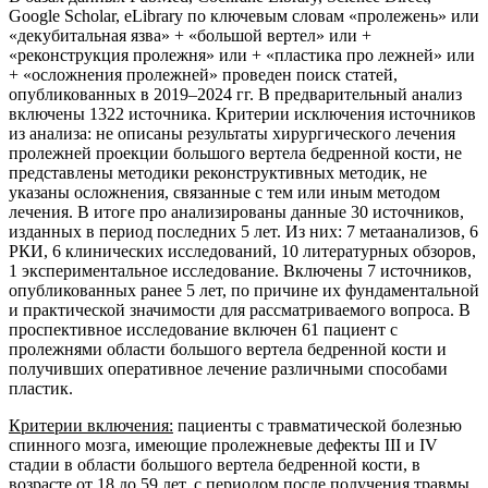
Google Scholar, eLibrary по ключевым словам «пролежень» или
«декубитальная язва» + «большой вертел» или +
«реконструкция пролежня» или + «пластика про лежней» или
+ «осложнения пролежней» проведен поиск статей,
опубликованных в 2019–2024 гг. В предварительный анализ
включены 1322 источника. Критерии исключения источников
из анализа: не описаны результаты хирургического лечения
пролежней проекции большого вертела бедренной кости, не
представлены методики реконструктивных методик, не
указаны осложнения, связанные с тем или иным методом
лечения. В итоге про анализированы данные 30 источников,
изданных в период последних 5 лет. Из них: 7 метаанализов, 6
РКИ, 6 клинических исследований, 10 литературных обзоров,
1 экспериментальное исследование. Включены 7 источников,
опубликованных ранее 5 лет, по причине их фундаментальной
и практической значимости для рассматриваемого вопроса. В
проспективное исследование включен 61 пациент с
пролежнями области большого вертела бедренной кости и
получивших оперативное лечение различными способами
пластик.
Критерии включения:
пациенты с травматической болезнью
спинного мозга, имеющие пролежневые дефекты III и IV
стадии в области большого вертела бедренной кости, в
возрасте от 18 до 59 лет, с периодом после получения травмы