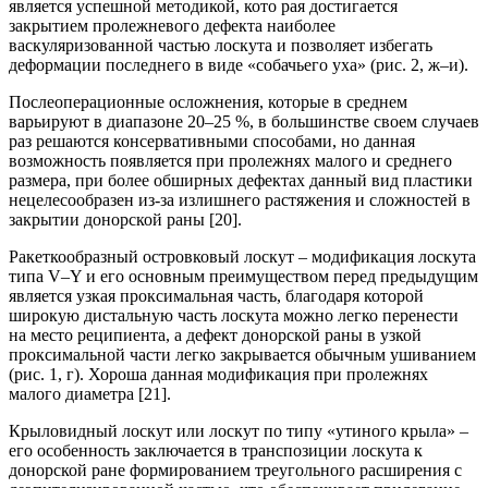
является успешной методикой, кото рая достигается
закрытием пролежневого дефекта наиболее
васкуляризованной частью лоскута и позволяет избегать
деформации последнего в виде «собачьего уха» (рис. 2, ж–и).
Послеоперационные осложнения, которые в среднем
варьируют в диапазоне 20–25 %, в большинстве своем случаев
раз решаются консервативными способами, но данная
возможность появляется при пролежнях малого и среднего
размера, при более обширных дефектах данный вид пластики
нецелесообразен из-за излишнего растяжения и сложностей в
закрытии донорской раны [20].
Ракеткообразный островковый лоскут – модификация лоскута
типа V–Y и его основным преимуществом перед предыдущим
является узкая проксимальная часть, благодаря которой
широкую дистальную часть лоскута можно легко перенести
на место реципиента, а дефект донорской раны в узкой
проксимальной части легко закрывается обычным ушиванием
(рис. 1, г). Хороша данная модификация при пролежнях
малого диаметра [21].
Крыловидный лоскут или лоскут по типу «утиного крыла» –
его особенность заключается в транспозиции лоскута к
донорской ране формированием треугольного расширения с