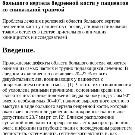
большого вертела бедренной кости у пациентов
со спинальной травмой
Проблема лечения пролежней области большого вертела
бедренной кости у пациентов с послед ствиями спинальной
травмы остается в центре пристального внимания
клиницистов и исследователей
Введение.
Пролежневые дефекты области большого вертела являются
одними из самых частых и трудно поддающихся лечению. В
среднем их количество составляет 20–27 % от всех
декубитальных язв, возникающих у пациентов с
повреждением спинного мозга [1]. Частота их возникновения
об условлена разными причинами, основными среди них
являются постоянное положения бедра на боку под углом 90°
вместо необходимых 30–40°, наличие выраженного костного
выступа в виде большого вертела бедренной кости, который
оказывает постоянное давление на покровные ткани выше
допустимых 23,7 мм рт. ст. [2]. Близкое расположение
суставной поверхности предрасполагает к распространению
очага инфекции на глубокие ткани с последующим развитием
периостита, остеомиелита, септического артрита и, как