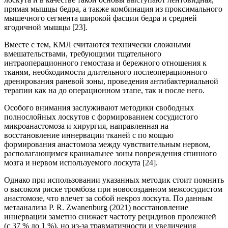
прямая мышцы бедра, а также комбинация из проксимального
мышечного сегмента широкой фасции бедра и средней
ягодичной мышцы [23].
Вместе с тем, КМЛ считаются технически сложными
вмешательствами, требующими тщательного
интраоперационного гемостаза и бережного отношения к
тканям, необходимости длительного послеоперационного
дренирования раневой зоны, проведения антибактериальной
терапии как на до операционном этапе, так и после него.
Особого внимания заслуживают методики свободных
полнослойных лоскутов с формированием сосудистого
микроанастомоза и хирургия, направленная на
восстановление иннервации тканей с по мощью
формирования анастомоза между чувствительным нервом,
располагающимся краниальнее зоны повреждения спинного
мозга и нервом используемого лоскута [24].
Однако при использовании указанных методик стоит помнить
о высоком риске тромбоза при новосозданном межсосудистом
анастомозе, что влечет за собой некроз лоскута. По данным
метаанализа P. R. Zwanenburg (2021) восстановление
иннервации заметно снижает частоту рецидивов пролежней
(с 37 % до 1 %), но из-за травматичности и увеличения