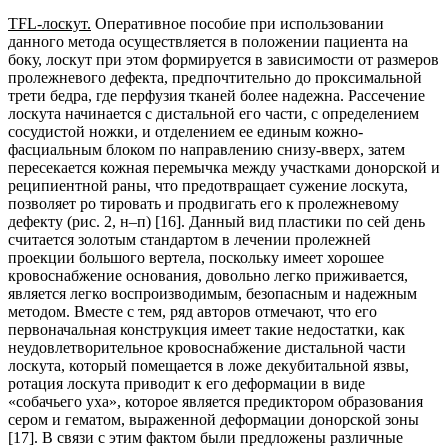
TFL-лоскут.
Оперативное пособие при использовании
данного метода осуществляется в положении пациента на
боку, лоскут при этом формируется в зависимости от размеров
пролежневого дефекта, предпочтительно до проксимальной
трети бедра, где перфузия тканей более надежна. Рассечение
лоскута начинается с дистальной его части, с определением
сосудистой ножки, и отделением ее единым кожно-
фасциальным блоком по направлению снизу-вверх, затем
пересекается кожная перемычка между участками донорской и
реципиентной раны, что предотвращает сужение лоскута,
позволяет ро тировать и продвигать его к пролежневому
дефекту (рис. 2, н–п) [16]. Данный вид пластики по сей день
считается золотым стандартом в лечении пролежней
проекции большого вертела, поскольку имеет хорошее
кровоснабжение основания, довольно легко приживается,
является легко воспроизводимым, безопасным и надежным
методом. Вместе с тем, ряд авторов отмечают, что его
первоначальная конструкция имеет такие недостатки, как
неудовлетворительное кровоснабжение дистальной части
лоскута, который помещается в ложе декубитальной язвы,
ротация лоскута приводит к его деформации в виде
«собачьего уха», которое является предиктором образования
сером и гематом, выраженной деформации донорской зоны
[17]. В связи с этим фактом были предложены различные