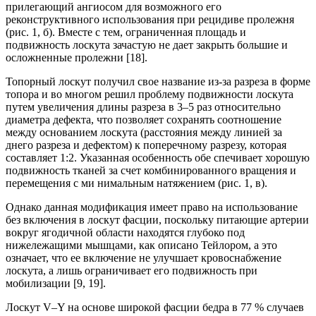
прилегающий ангиосом для возможного его
реконструктивного использования при рецидиве пролежня
(рис. 1, б). Вместе с тем, ограниченная площадь и
подвижность лоскута зачастую не дает закрыть большие и
осложненные пролежни [18].
Топорный лоскут получил свое название из-за разреза в форме
топора и во многом решил проблему подвижности лоскута
путем увеличения длины разреза в 3–5 раз относительно
диаметра дефекта, что позволяет сохранять соотношение
между основанием лоскута (расстояния между линией за
днего разреза и дефектом) к поперечному разрезу, которая
составляет 1:2. Указанная особенность обе спечивает хорошую
подвижность тканей за счет комбинированного вращения и
перемещения с ми нимальным натяжением (рис. 1, в).
Однако данная модификация имеет право на использование
без включения в лоскут фасции, поскольку питающие артерии
вокруг ягодичной области находятся глубоко под
нижележащими мышцами, как описано Тейлором, а это
означает, что ее включение не улучшает кровоснабжение
лоскута, а лишь ограничивает его подвижность при
мобилизации [9, 19].
Лоскут V–Y на основе широкой фасции бедра в 77 % случаев