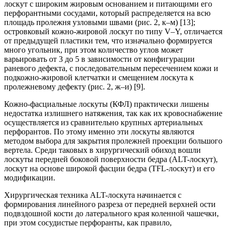
лоскут с широким жировым основанием и питающими его
перфорантными сосудами, который распределяется на всю
площадь пролежня узловыми швами (рис. 2, к–м) [13];
островковый кожно-жировой лоскут по типу V–Y, отличается
от предыдущей пластики тем, что изначально формируется
много угольник, при этом количество углов может
варьировать от 3 до 5 в зависимости от конфигурации
раневого дефекта, с последовательным пересечением кожи и
подкожно-жировой клетчатки и смещением лоскута к
пролежневому дефекту (рис. 2, ж–и) [9].
Кожно-фасциальные лоскуты (КФЛ) практически лишены
недостатка излишнего натяжения, так как их кровоснабжение
осуществляется из сравнительно крупных артериальных
перфорантов. По этому именно эти лоскуты являются
методом выбора для закрытия пролежней проекции большого
вертела. Среди таковых в хирургический обиход вошли
лоскуты передней боковой поверхности бедра (ALT-лоскут),
лоскут на основе широкой фасции бедра (TFL-лоскут) и его
модификации.
Хирургическая техника ALT-лоскута начинается с
формирования линейного разреза от передней верхней ости
подвздошной кости до латерального края коленной чашечки,
при этом сосудистые перфоранты, как правило,