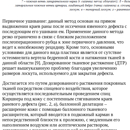
Первичное ушивание: данный метод основан на прямом
выдвижении краев раны после иссечения язвенного дефекта с
последующим его ушивани ем. Применение данного метода
резко ограничено в связи с близким расположением
послеоперационного рубца к зоне первичного давления, что
ведет к неизбежному рецидиву. Кроме того, основными
условиями для данного вида пластики является от сутствие
остеомиелита вертела бедренной кости и натяжения тканей в
данной области [9]. Дозированное тканевое растяжение (ДТР)
решает вышеуказанную проблему благодаря увеличению
размеров лоскута, используемого для закрытия дефекта.
Достигается это путем дозированного растяжения покровных
тканей посредством спицевого воздействия, которое
осуществляется последовательным проведением спиц
Киршнера под кожу с постепенным стягиванием краев
раневого дефекта (рис. 2, а), баллонной дилатации –
расширение кожи с помощью баллонного тканевого
расширителя, который вводится в подкожный карман в
непосредственной близости к пролежню, с медленным его
наполнением воздухом или асептическим раствором,