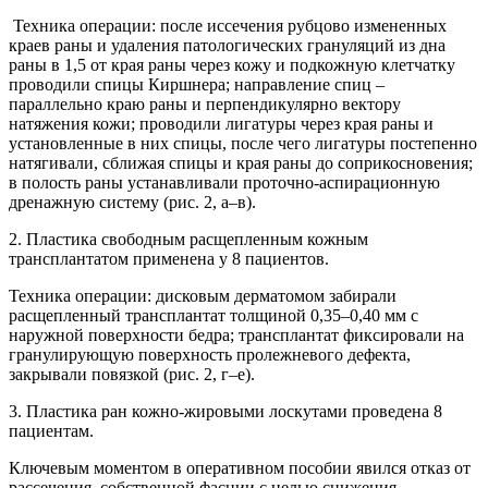
Техника операции: после иссечения рубцово измененных
краев раны и удаления патологических грануляций из дна
раны в 1,5 от края раны через кожу и подкожную клетчатку
проводили спицы Киршнера; направление спиц –
параллельно краю раны и перпендикулярно вектору
натяжения кожи; проводили лигатуры через края раны и
установленные в них спицы, после чего лигатуры постепенно
натягивали, сближая спицы и края раны до соприкосновения;
в полость раны устанавливали проточно-аспирационную
дренажную систему (рис. 2, а–в).
2. Пластика свободным расщепленным кожным
трансплантатом применена у 8 пациентов.
Техника операции: дисковым дерматомом забирали
расщепленный трансплантат толщиной 0,35–0,40 мм с
наружной поверхности бедра; трансплантат фиксировали на
гранулирующую поверхность пролежневого дефекта,
закрывали повязкой (рис. 2, г–е).
3. Пластика ран кожно-жировыми лоскутами проведена 8
пациентам.
Ключевым моментом в оперативном пособии явился отказ от
рассечения собственной фасции с целью снижения