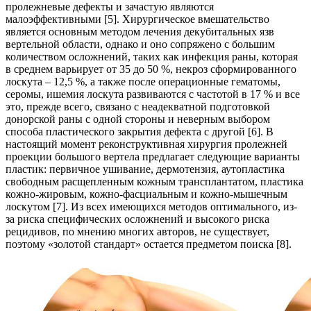
пролежневые дефекты и зачастую являются
малоэффективными [5]. Хирургическое вмешательство
является основным методом лечения декубитальных язв
вертельной области, однако и оно сопряжено с большим
количеством осложнений, таких как инфекция раны, которая
в среднем варьирует от 35 до 50 %, некроз сформированного
лоскута – 12,5 %, а также после операционные гематомы,
серомы, ишемия лоскута развиваются с частотой в 17 % и все
это, прежде всего, связано с неадекватной подготовкой
донорской раны с одной стороны и неверным выбором
способа пластического закрытия дефекта с другой [6]. В
настоящий момент реконструктивная хирургия пролежней
проекции большого вертела предлагает следующие варианты
пластик: первичное ушивание, дермотензия, аутопластика
свободным расщепленным кожным трансплантатом, пластика
кожно-жировым, кожно-фасциальным и кожно-мышечным
лоскутом [7]. Из всех имеющихся методов оптимального, из-
за риска специфических осложнений и высокого риска
рецидивов, по мнению многих авторов, не существует,
поэтому «золотой стандарт» остается предметом поиска [8].