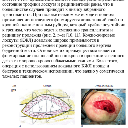
состояние трофики лоскута и реципиентной раны, что в
большинстве случаев приводит к лизису забранного
трансплантата. При положительном же исходе и полном
приживлении последнего формируется лишь тонкий слой по
кровной ткани с нежным рубцом, который крайне неустойчив
к трениям, что часто ведет к смещению трансплантата и
рецидиву пролежня (рис. 2, г–е) [10, 11]. Кожно-жировые
лоскуты (КЖЛ) довольно широко применяются в
реконструкции пролежней проекции большого вертела
бедренной кости. Основным их преимуществом является
формирование полнослойного покрова в проекции язвенного
дефекта с хорошо кровоснабжаемыми тканями. Более того,
операция с использованием локального КЖЛ проще и
быстрее в техническом исполнении, что важно у соматически
тяжелых пациентов.