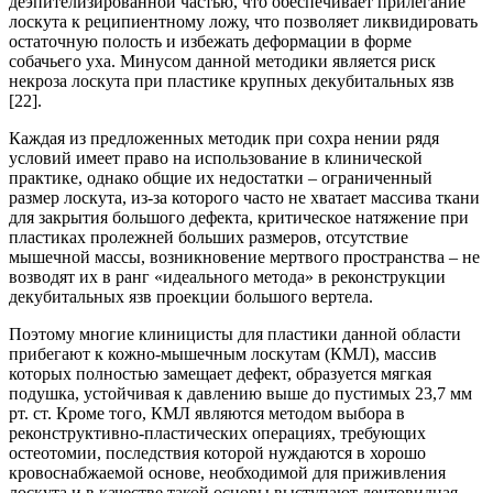
деэпителизированной частью, что обеспечивает прилегание
лоскута к реципиентному ложу, что позволяет ликвидировать
остаточную полость и избежать деформации в форме
собачьего уха. Минусом данной методики является риск
некроза лоскута при пластике крупных декубитальных язв
[22].
Каждая из предложенных методик при сохра нении рядя
условий имеет право на использование в клинической
практике, однако общие их недостатки – ограниченный
размер лоскута, из-за которого часто не хватает массива ткани
для закрытия большого дефекта, критическое натяжение при
пластиках пролежней больших размеров, отсутствие
мышечной массы, возникновение мертвого пространства – не
возводят их в ранг «идеального метода» в реконструкции
декубитальных язв проекции большого вертела.
Поэтому многие клиницисты для пластики данной области
прибегают к кожно-мышечным лоскутам (КМЛ), массив
которых полностью замещает дефект, образуется мягкая
подушка, устойчивая к давлению выше до пустимых 23,7 мм
рт. ст. Кроме того, КМЛ являются методом выбора в
реконструктивно-пластических операциях, требующих
остеотомии, последствия которой нуждаются в хорошо
кровоснабжаемой основе, необходимой для приживления
лоскута и в качестве такой основы выступают лентовидная,