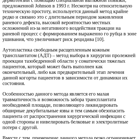
дермотензии с помощью специальной вытяжной повязки,
предложенной Johnson в 1993 г. Несмотря на относительную
техническую простоту, используется данный метод крайне
редко и связано это с длительным периодом заживления
раневого дефекта, высокой вероятностью местных
осложнений из-за негативного воздействия тракции на
раневой процесс с формированием выраженно го рубца в зоне
ушивания, что увеличивает риск рецидива [10].
Аутопластика свободным расщепленным кожным
трансплантатом (АДТ) – метод выбора в хирургии пролежней
проекции тазобедренной области у соматически тяжелых
пациентов, который может быть выполнен как
окончательный, либо как предварительный этап лечения
данной когорты пациентов в зависимости от динамики их
состояния.
Особенностью данного метода является его малая
травматичность и возможность забора трансплантата
необходимой площади, позволяющего ликвидировать
обширные декубитальные язвы и тем самым обезопасить
пациента от распространения хирургической инфекции с
одной стороны и нивелировать белковые и электролитные
потери с другой.
Вместе с тем, применение данного метода резко ограничивает