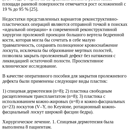
площади раневой поверхности отмечается рост осложнений с
19 % до 95 % [25].
Недостатки представленных вариантов реконструктивно-
пластических операций являются отправной точкой в поисках
«идеальной операции» в современной реконструктивной
хирургии пролежней проекции большого вертела бедренной
кости, которая могла бы сочетать в себе малую
травматичность, сохранять полноценное кровоснабжение
лоскута, исключала бы образование мертвых полостей,
позволяла закрыть пролежневый дефект без натяжения с
ликвидацией остаточной полости. Проспективное
клиническое исследование.
В качестве оперативного пособия для закрытия пролежневого
дефекта были применены следующие виды пластик:
1) спицевая дермотензия (n=8); 2) пластика свободным
расщепленным трансплантатом (n=8); 3) пластика с
использованием кожно-жировых (n=8) и кожно-фасциальных
(n=23) лоскутов (V–Y, по Keystone, ротационный кожно-
фасциальный лоскут широкой фасции бедра).
Хирургическое лечение. 1. Спицевая дермотензия была
выполнена 8 пациентам.