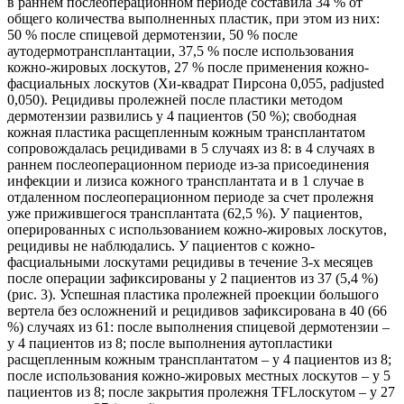
в раннем послеоперационном периоде составила 34 % от
общего количества выполненных пластик, при этом из них:
50 % после спицевой дермотензии, 50 % после
аутодермотрансплантации, 37,5 % после использования
кожно-жировых лоскутов, 27 % после применения кожно-
фасциальных лоскутов (Хи-квадрат Пирсона 0,055, padjusted
0,050). Рецидивы пролежней после пластики методом
дермотензии развились у 4 пациентов (50 %); свободная
кожная пластика расщепленным кожным трансплантатом
сопровождалась рецидивами в 5 случаях из 8: в 4 случаях в
раннем послеоперационном периоде из-за присоединения
инфекции и лизиса кожного трансплантата и в 1 случае в
отдаленном послеоперационном периоде за счет пролежня
уже прижившегося трансплантата (62,5 %). У пациентов,
оперированных с использованием кожно-жировых лоскутов,
рецидивы не наблюдались. У пациентов с кожно-
фасциальными лоскутами рецидивы в течение 3-х месяцев
после операции зафиксированы у 2 пациентов из 37 (5,4 %)
(рис. 3). Успешная пластика пролежней проекции большого
вертела без осложнений и рецидивов зафиксирована в 40 (66
%) случаях из 61: после выполнения спицевой дермотензии –
у 4 пациентов из 8; после выполнения аутопластики
расщепленным кожным трансплантатом – у 4 пациентов из 8;
после использования кожно-жировых местных лоскутов – у 5
пациентов из 8; после закрытия пролежня TFLлоскутом – у 27