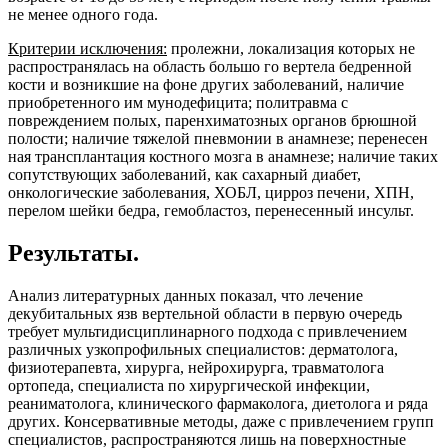
не менее одного года.
Критерии исключения:
пролежни, локализация которых не
распространялась на область большо го вертела бедренной
кости и возникшие на фоне других заболеваний, наличие
приобретенного им мунодефицита; политравма с
повреждением полых, паренхиматозных органов брюшной
полости; наличие тяжелой пневмонии в анамнезе; перенесен
ная трансплантация костного мозга в анамнезе; наличие таких
сопутствующих заболеваний, как сахарный диабет,
онкологические заболевания, ХОБЛ, цирроз печени, ХПН,
перелом шейки бедра, гемобластоз, перенесенный инсульт.
Результаты.
Анализ литературных данных показал, что лечение
декубитальных язв вертельной области в первую очередь
требует мультидисциплинарного подхода с привлечением
различных узкопрофильных специалистов: дерматолога,
физиотерапевта, хирурга, нейрохирурга, травматолога
ортопеда, специалиста по хирургической инфекции,
реаниматолога, клинического фармаколога, диетолога и ряда
других. Консервативные методы, даже с привлечением групп
специалистов, распространяются лишь на поверхностные