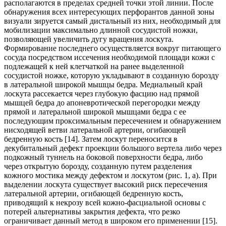
располагаются в пределах средней точки этой линии. После
обнаружения всех интересующих перфорантов данной зоны
визуали зируется самый дистальный из них, необходимый для
мобилизации максимально длинной сосудистой ножки,
позволяющей увеличить дугу вращения лоскута.
Формирование последнего осуществляется вокруг питающего
сосуда посредством иссечения необходимой площади кожи с
подлежащей к ней клетчаткой на ранее выделенной
сосудистой ножке, которую укладывают в созданную борозду
в латеральной широкой мышцы бедра. Медиальный край
лоскута рассекается через глубокую фасцию над прямой
мышцей бедра до апоневротической перегородки между
прямой и латеральной широкой мышцами бедра с ее
последующим проксимальным пересечением и обнаружением
нисходящей ветви латеральной артерии, огибающей
бедренную кость [14]. Затем лоскут переносится в
декубитальный дефект проекции большого вертела либо через
подкожный туннель на боковой поверхности бедра, либо
через открытую борозду, созданную путем разделения
кожного мостика между дефектом и лоскутом (рис. 1, а). При
выделении лоскута существует высокий риск пересечения
латеральной артерии, огибающей бедренную кость,
приводящий к некрозу всей кожно-фасциальной основы с
потерей альтернативы закрытия дефекта, что резко
ограничивает данный метод в широком его применении [15].