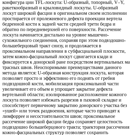
конфигура ции TFL-лоскута: U-образный, топорный, V–Y,
ракеткообразный и крыловидный лоскуты. U-образный
лоскут широкой фасции в оригинальном своем исполнении
простирается от пролежневого дефекта проекции вертела
бедренной кости к задней части средней трети бедра и
обратно по передневерхней его поверхности. Рассечение
лоскута начинается дистально на уровне мышечно-
сухожильного соединения, сохраняя при этом подвздошно-
большеберцовый тракт снизу, и продолжается в
проксимальном направлении в субфасциальной плоскости,
затем кожно-фасциальный лоскут сдвигается кзади и
фиксируется к донорской ране посредством вертикальных ма
трасных швов. Неоспоримыми преимуществами данного
метода является: U-образная конструкция лоскута, которая
позволяет просто и эффективно его поднять от гребня
подвздошной кости, мобилизация проксимальной части
увеличивает его объем и упрощает закрытие дефекта
вертельной области; изолированное расположение кожного
лоскута позволяет избежать разрезов в паховой складке и
способствует первичному закрытию донорского участка без
«ушей» или точек раздвоения, которые часто приводят к
лимфоррее и несостоятельности швов; проксимальное
рассечение широкой фасции бедра сохраняет целостность
подвздошно большеберцового тракта; траектория рассечения
кожно-фасциальных структур позволяет сохранить