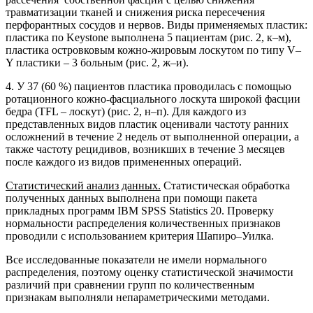
травматизации тканей и снижения риска пересечения
перфорантных сосудов и нервов. Виды применяемых пластик:
пластика по Keystone выполнена 5 пациентам (рис. 2, к–м),
пластика островковым кожно-жировым лоскутом по типу V–
Y пластики – 3 больным (рис. 2, ж–и).
4. У 37 (60 %) пациентов пластика проводилась с помощью
ротационного кожно-фасциального лоскута широкой фасции
бедра (TFL – лоскут) (рис. 2, н–п). Для каждого из
представленных видов пластик оценивали частоту ранних
осложнений в течение 2 недель от выполненной операции, а
также частоту рецидивов, возникших в течение 3 месяцев
после каждого из видов примененных операций.
Статистический анализ данных.
Статистическая обработка
полученных данных выполнена при помощи пакета
прикладных программ IBM SPSS Statistics 20. Проверку
нормальности распределения количественных признаков
проводили с использованием критерия Шапиро–Уилка.
Все исследованные показатели не имели нормального
распределения, поэтому оценку статистической значимости
различий при сравнении групп по количественным
признакам выполняли непараметрическими методами.