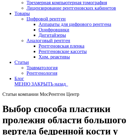
Трехмерная компьютерная томография
Лицензирование рентгеновских кабинетов
Товары
Цифровой рентген
Аппараты для цифрового рентгена
Оцифровщики
Дигитайзеры
Аналоговый рентген
Рентгеновская пленка
Рентгеновские кассеты
Хим. реактивы
Статьи
Травматология
Рентгенология
Блог
МЕНЮ
ЗАКРЫТЬ
назад
Статьи компании МосРентген Центр
Выбор способа пластики
пролежня области большого
вертела бедренной кости у