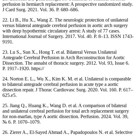
perfusion in hemiarch replacement: A prospective randomized study.
J Card Surg. 2021. Vol. 36. P. 680–686.
22. Li B., Hu X., Wang Z. The neurologic protection of unilateral
versus bilateral antegrade cerebral perfusion in aortic arch surgery
with deep hypothermic circulatory arrest: A study of 77 cases.
International Journal of Surgery. 2017. Vol. 40. P. 8‒13. ISSN 1743-
9191.
23. Lu S., Sun X., Hong T. et al. Bilateral Versus Unilateral
Antegrade Cerebral Perfusion in Arch Reconstruction for Aortic
Dissection. The annalst of thoracic surgery. 2012. Vol. 93, Issue 6.
P. 1917‒1920. https://
24. Norton E. L., Wu X., Kim K. M. et al. Unilateral is comparable
to bilateral antegrade cerebral perfusion in acute type a aortic
dissection repair. J Thorac Cardiovasc Surg. 2020. Vol. 160. P. 617–
625.e5.
25. Jiang Q., Huang K., Wang D. et al. A comparison of bilateral
and unilateral cerebral perfusion for total arch replacement surgery
for non-marfan, type A aortic dissection. Perfusion. 2024. Vol. 39,
№ 6. P. 1070‒1079.
26. Zierer A., El-Sayed Ahmad A., Papadopoulos N. et al. Selective