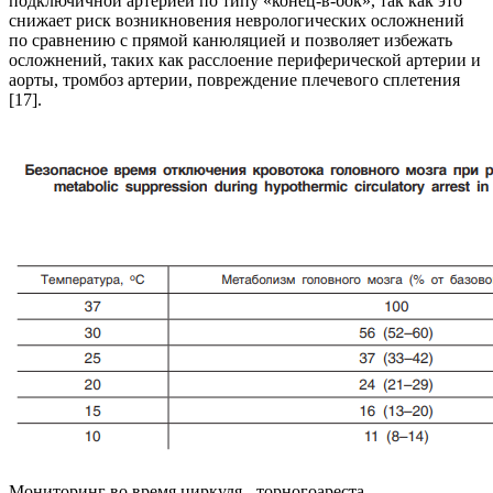
подключичной артерией по типу «конец-в-бок», так как это
снижает риск возникновения неврологических осложнений
по сравнению с прямой канюляцией и позволяет избежать
осложнений, таких как расслоение периферической артерии и
аорты, тромбоз артерии, повреждение плечевого сплетения
[17].
Мониторинг во время циркуля - торногоареста.