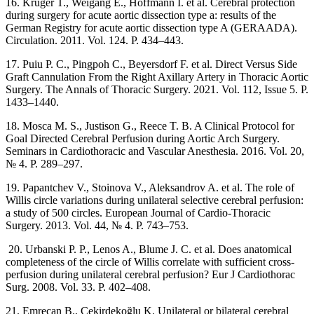
16. Kruger T., Weigang E., Hoffmann I. et al. Cerebral protection
during surgery for acute aortic dissection type a: results of the
German Registry for acute aortic dissection type A (GERAADA).
Circulation. 2011. Vol. 124. P. 434‒443.
17. Puiu P. C., Pingpoh C., Beyersdorf F. et al. Direct Versus Side
Graft Cannulation From the Right Axillary Artery in Thoracic Aortic
Surgery. The Annals of Thoracic Surgery. 2021. Vol. 112, Issue 5. P.
1433–1440.
18. Mosca M. S., Justison G., Reece T. B. A Clinical Protocol for
Goal Directed Cerebral Perfusion during Aortic Arch Surgery.
Seminars in Cardiothoracic and Vascular Anesthesia. 2016. Vol. 20,
№ 4. P. 289‒297.
19. Papantchev V., Stoinova V., Aleksandrov A. et al. The role of
Willis circle variations during unilateral selective cerebral perfusion:
a study of 500 circles. European Journal of Cardio-Thoracic
Surgery. 2013. Vol. 44, № 4. P. 743–753.
20. Urbanski P. P., Lenos A., Blume J. C. et al. Does anatomical
completeness of the circle of Willis correlate with sufficient cross-
perfusion during unilateral cerebral perfusion? Eur J Cardiothorac
Surg. 2008. Vol. 33. P. 402‒408.
21. Emrecan B., Çekirdekoğlu K. Unilateral or bilateral cerebral