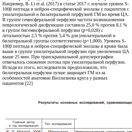
Например, B. Li et al. (2017) в статье 2017 г. изучали уровни S-
100β пептида и нейрон-специфической энолазы у пациентов с
унилатеральной и билатеральной перфузией ГМ во время ЦА.
В группе гемисферальной перфузии частота возникновения
неврологической дисфункции составила 25,0 % против 8,1 %
в группе бигемисферальной перфузии (p=0,028) с
летальностью 2,5 % против 5,4 % для унилатеральной и
билатеральной группы соответственно (p=1,000). Уровень S-
100β пептида и нейрон-специфической энолазы в крови была
выше в группе унилатеральной перфузии при увеличении ЦА
выше 25 мин. При транскраниальной допплерографии
отмечалось снижение потока при унилатеральной перфузии.
Исходя из этого, исследователи предположили, что
билатеральная перфузия лучше защищает ГМ из-за
особенностей анатомии Виллизиева круга у разных
пациентов [22]