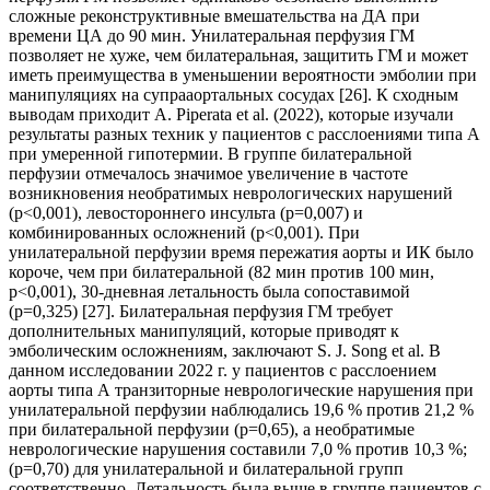
сложные реконструктивные вмешательства на ДА при
времени ЦА до 90 мин. Унилатеральная перфузия ГМ
позволяет не хуже, чем билатеральная, защитить ГМ и может
иметь преимущества в уменьшении вероятности эмболии при
манипуляциях на супрааортальных сосудах [26]. К сходным
выводам приходит A. Piperata et al. (2022), которые изучали
результаты разных техник у пациентов с расслоениями типа А
при умеренной гипотермии. В группе билатеральной
перфузии отмечалось значимое увеличение в частоте
возникновения необратимых неврологических нарушений
(p<0,001), левостороннего инсульта (p=0,007) и
комбинированных осложнений (p<0,001). При
унилатеральной перфузии время пережатия аорты и ИК было
короче, чем при билатеральной (82 мин против 100 мин,
p<0,001), 30-дневная летальность была сопоставимой
(p=0,325) [27]. Билатеральная перфузия ГМ требует
дополнительных манипуляций, которые приводят к
эмболическим осложнениям, заключают S. J. Song et al. В
данном исследовании 2022 г. у пациентов с расслоением
аорты типа А транзиторные неврологические нарушения при
унилатеральной перфузии наблюдались 19,6 % против 21,2 %
при билатеральной перфузии (p=0,65), а необратимые
неврологические нарушения составили 7,0 % против 10,3 %;
(p=0,70) для унилатеральной и билатеральной групп
соответственно. Летальность была выше в группе пациентов с