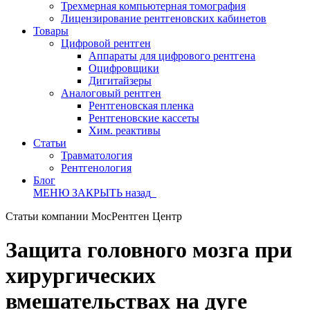
Трехмерная компьютерная томография
Лицензирование рентгеновских кабинетов
Товары
Цифровой рентген
Аппараты для цифрового рентгена
Оцифровщики
Дигитайзеры
Аналоговый рентген
Рентгеновская пленка
Рентгеновские кассеты
Хим. реактивы
Статьи
Травматология
Рентгенология
Блог
МЕНЮ
ЗАКРЫТЬ
назад
Статьи компании МосРентген Центр
Защита головного мозга при
хирургических
вмешательствах на дуге