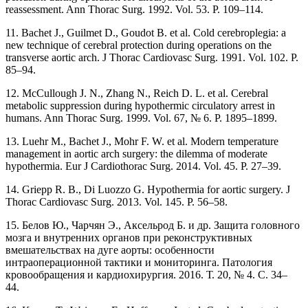
reassessment. Ann Thorac Surg. 1992. Vol. 53. P. 109–114.
11. Bachet J., Guilmet D., Goudot B. et al. Cold cerebroplegia: a
new technique of cerebral protection during operations on the
transverse aortic arch. J Thorac Cardiovasc Surg. 1991. Vol. 102. P.
85‒94.
12. McCullough J. N., Zhang N., Reich D. L. et al. Cerebral
metabolic suppression during hypothermic circulatory arrest in
humans. Ann Thorac Surg. 1999. Vol. 67, № 6. P. 1895–1899.
13. Luehr M., Bachet J., Mohr F. W. et al. Modern temperature
management in aortic arch surgery: the dilemma of moderate
hypothermia. Eur J Cardiothorac Surg. 2014. Vol. 45. P. 27‒39.
14. Griepp R. B., Di Luozzo G. Hypothermia for aortic surgery. J
Thorac Cardiovasc Surg. 2013. Vol. 145. P. 56–58.
15. Белов Ю., Чарчян Э., Аксельрод Б. и др. Защита головного
мозга и внутренних органов при реконструктивных
вмешательствах на дуге аорты: особенности
интраоперационной тактики и мониторинга. Патология
кровообращения и кардиохирургия. 2016. Т. 20, № 4. C. 34–
44.