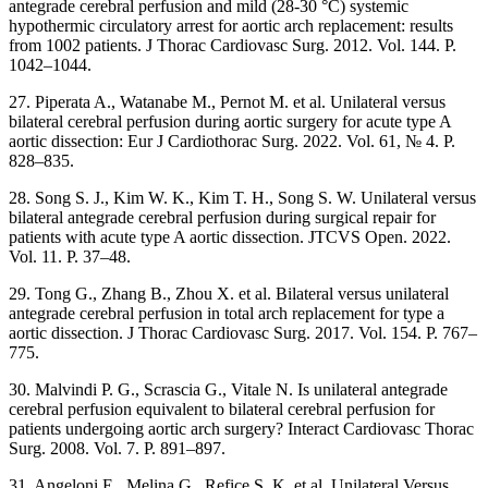
antegrade cerebral perfusion and mild (28-30 °C) systemic
hypothermic circulatory arrest for aortic arch replacement: results
from 1002 patients. J Thorac Cardiovasc Surg. 2012. Vol. 144. P.
1042–1044.
27. Piperata A., Watanabe M., Pernot M. et al. Unilateral versus
bilateral cerebral perfusion during aortic surgery for acute type A
aortic dissection: Eur J Cardiothorac Surg. 2022. Vol. 61, № 4. P.
828‒835.
28. Song S. J., Kim W. K., Kim T. H., Song S. W. Unilateral versus
bilateral antegrade cerebral perfusion during surgical repair for
patients with acute type A aortic dissection. JTCVS Open. 2022.
Vol. 11. P. 37–48.
29. Tong G., Zhang B., Zhou X. et al. Bilateral versus unilateral
antegrade cerebral perfusion in total arch replacement for type a
aortic dissection. J Thorac Cardiovasc Surg. 2017. Vol. 154. P. 767–
775.
30. Malvindi P. G., Scrascia G., Vitale N. Is unilateral antegrade
cerebral perfusion equivalent to bilateral cerebral perfusion for
patients undergoing aortic arch surgery? Interact Cardiovasc Thorac
Surg. 2008. Vol. 7. P. 891–897.
31. Angeloni E., Melina G., Refice S. K. et al. Unilateral Versus