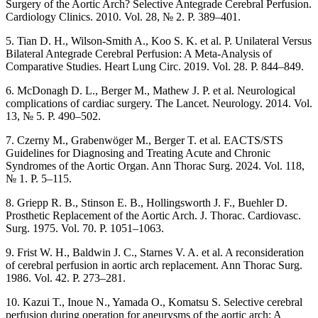
Surgery of the Aortic Arch? Selective Antegrade Cerebral Perfusion.
Cardiology Clinics. 2010. Vol. 28, № 2. P. 389–401.
5. Tian D. H., Wilson-Smith A., Koo S. K. et al. P. Unilateral Versus
Bilateral Antegrade Cerebral Perfusion: A Meta-Analysis of
Comparative Studies. Heart Lung Circ. 2019. Vol. 28. P. 844–849.
6. McDonagh D. L., Berger M., Mathew J. P. et al. Neurological
complications of cardiac surgery. The Lancet. Neurology. 2014. Vol.
13, № 5. P. 490–502.
7. Czerny M., Grabenwöger M., Berger T. et al. EACTS/STS
Guidelines for Diagnosing and Treating Acute and Chronic
Syndromes of the Aortic Organ. Ann Thorac Surg. 2024. Vol. 118,
№ 1. P. 5‒115.
8. Griepp R. B., Stinson E. B., Hollingsworth J. F., Buehler D.
Prosthetic Replacement of the Aortic Arch. J. Thorac. Cardiovasc.
Surg. 1975. Vol. 70. P. 1051–1063.
9. Frist W. H., Baldwin J. C., Starnes V. A. et al. A reconsideration
of cerebral perfusion in aortic arch replacement. Ann Thorac Surg.
1986. Vol. 42. P. 273–281.
10. Kazui T., Inoue N., Yamada O., Komatsu S. Selective cerebral
perfusion during operation for aneurysms of the aortic arch: A