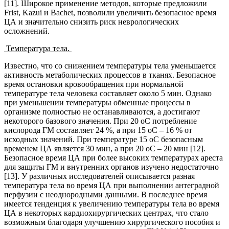
[11]. Широкое применение методов, которые предложили
Frist, Kazui и Bachet, позволили увеличить безопасное время
ЦА и значительно снизить риск неврологических
осложнений.
Температура тела.
Известно, что со снижением температуры тела уменьшается
активность метаболических процессов в тканях. Безопасное
время остановки кровообращения при нормальной
температуре тела человека составляет около 5 мин. Однако
при уменьшении температуры обменные процессы в
организме полностью не останавливаются, а достигают
некоторого базового значения. При 20 оС потребление
кислорода ГМ составляет 24 %, а при 15 оС – 16 % от
исходных значений. При температуре 15 оС безопасным
временем ЦА является 30 мин, а при 20 оС – 20 мин [12].
Безопасное время ЦА при более высоких температурах ареста
для защиты ГМ и внутренних органов изучено недостаточно
[13]. У различных исследователей описывается разная
температура тела во время ЦА при выполнении антеградной
перфузии с неоднородными данными. В последнее время
имеется тенденция к увеличению температуры тела во время
ЦА в некоторых кардиохирургических центрах, что стало
возможным благодаря улучшению хирургического пособия и