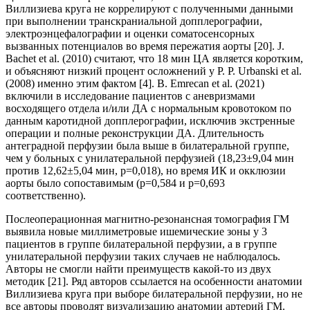
Виллизиева круга не коррелируют с полученными данными
при выполнении транскраниальной допплерографии,
электроэнцефалографии и оценки соматосенсорных
вызванных потенциалов во время пережатия аорты [20]. J.
Bachet et al. (2010) считают, что 18 мин ЦА является коротким,
и объясняют низкий процент осложнений у P. P. Urbanski et al.
(2008) именно этим фактом [4]. B. Emrecan et al. (2021)
включили в исследование пациентов с аневризмами
восходящего отдела и/или ДА с нормальным кровотоком по
данным каротидной допплерографии, исключив экстренные
операции и полные реконструкции ДА. Длительность
антеградной перфузии была выше в билатеральной группе,
чем у больных с унилатеральной перфузией (18,23±9,04 мин
против 12,62±5,04 мин, p=0,018), но время ИК и окклюзии
аорты было сопоставимым (p=0,584 и p=0,693
соответственно).
Послеоперационная магнитно-резонансная томография ГМ
выявила новые миллиметровые ишемические зоны у 3
пациентов в группе билатеральной перфузии, а в группе
унилатеральной перфузии таких случаев не наблюдалось.
Авторы не смогли найти преимуществ какой-то из двух
методик [21]. Ряд авторов ссылается на особенности анатомии
Виллизиева круга при выборе билатеральной перфузии, но не
все авторы проводят визуализацию анатомии артерий ГМ.