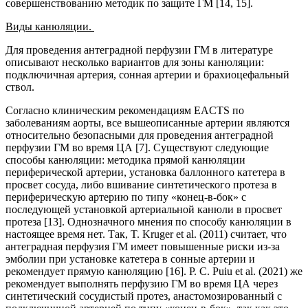
совершенствованию методик по защите ГМ [14, 15].
Виды канюляции.
Для проведения антеградной перфузии ГМ в литературе
описывают несколько вариантов для зоны канюляции:
подключичная артерия, сонная артерии и брахиоцефальный
ствол.
Согласно клиническим рекомендациям EACTS по
заболеваниям аорты, все вышеописанные артерии являются
относительно безопасными для проведения антеградной
перфузии ГМ во время ЦА [7]. Существуют следующие
способы канюляции: методика прямой канюляции
периферической артерии, установка баллонного катетера в
просвет сосуда, либо вшивание синтетического протеза в
периферическую артерию по типу «конец-в-бок» с
последующей установкой артериальной канюли в просвет
протеза [13]. Однозначного мнения по способу канюляции в
настоящее время нет. Так, T. Kruger et al. (2011) считает, что
антеградная перфузия ГМ имеет повышенные риски из-за
эмболии при установке катетера в сонные артерии и
рекомендует прямую канюляцию [16]. P. C. Puiu et al. (2021) же
рекомендует выполнять перфузию ГМ во время ЦА через
синтетический сосудистый протез, анастомозированный с