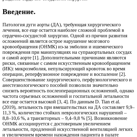
Введение.
Патология дуги аорты (ДА), требующая хирургического
лечения, все еще остается наиболее сложной проблемой в
сердечно-сосудистой хирургии. Одной из причин развития
осложнений является острое нарушение мозгового
кровообращения (ОНМК) из-за эмболии и ишемического
повреждения при манипуляциях на супрааортальных сосудах
и самой аорте [1]. Дополнительными причинами являются
риски, связанные с самим искусственным кровообращением
(ИК): микроэмболия, непульсирующий кровоток во время
операции, реперфузионное повреждение и воспаление [2].
Совершенствование хирургического, перфузиологического и
анестезиологического пособий позволили значительно
снизить вероятность послеоперационных осложнений, однако
частота серьезных осложнений и госпитальной летальности
все еще остается высокой [3, 4]. По данным D. Tian et al.
(2019), летальность при вмешательствах на ДА составляет 9,9–
11,3 %, количество стойких неврологических нарушений –
8,8–10,6 %, а транзиторных – 9,4–9,8 % [5]. Возникновение
ОНМК ассоциируется с достоверным увеличением
летальности, продленной искусственной вентиляцией легких
и увеличением времени нахождения пациента в палате