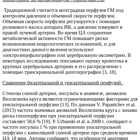
Традиционной считается антеградная перфузия ГМ под
контролем давления и объемной скорости перфузии.
Объемная скорость перфузии регулируется с помощью
роликового насоса аппарата ИК, а давление измеряют в
правой лучевой артерии. Во время ЦА сохранение
метаболической активности ГМ повышает риски
возникновения неврологических осложнений, и для
диагностики данного явления используют
электроэнцефалографию или церебральную оксиметрию. В
некоторых исследованиях описывают оценку кровотока в
крупных церебральных артериях и его распределение с
помощью транскраниальной допплерографии [3, 18].
Сравнение билатеральной и унилатеральной перфузий.
Стенозы сонной артерии, инсульты в анамнезе, аномалии
Виллизиева круга являются ограничивающими факторами для
унилатеральной перфузии [13]. По данным V. Papantchev et al.
(2013) частота значимых аномалий Виллизиева круга с зонами
риска гипоперфузии при унилатеральной перфузии
составляет 58,6 % [19]. P. Urbanski et al. в 2008 г. сообщают о
частоте инсульта 1 % при применении унилатеральной
перфузии с канюляцией сонной артерии при среднем времени
ЦА 18 мин. Авторы сообщают, что особенности анатомии