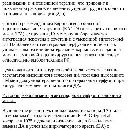
реанимации и интенсивной терапии, что приводит к
повышению расходов на лечение, утратой трудоспособности
и стойкой инвалидизации [2, 6].
Согласно рекомендациям Европейского общества
кардиоторакальных хирургов (EACTS) для защиты головного
мозга (ГМ) в хирургии ДА методом выбора является
антеградная перфузия в сочетании с умеренной гипотермией
[7]. Наиболее часто антеградная перфузия выполняется в
унилатеральном или билатеральном варианте, и на данный
момент в мировой кардиохирургии нет четкого консенсуса
относительно выбора техники [4].
Целью данного литературного обзора является освещение
результатов имеющихся исследований, посвященных защите
ГМ методом унилатеральной и билатеральной перфузии при
хирургическом лечении патологии ДА.
История развития метода антеградной перфузии головного
мозга.
Выполнение реконструктивных вмешательств на ДА стало
возможным благодаря исследованию R. B. Griepp et al.,
которые в 1975 г. доказали относительную безопасность
замены ДА в условиях циркуляторного ареста (ЦА) с