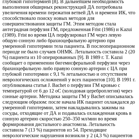
глубокой гипотермией [8]. В дальнейшем необходимость
выполнения обширных реконструкций ДА потребовала
увеличения времени пережатия ветвей ДА и времени ИК, что
способствовало поиску новых методов для
совершенствования защиты ГМ. Этим методом стала
антеградная перфузия ГМ, предложенная Frist (1986) и Kazui
(1989). Frist во время ЦА перфузировал ГМ через левую
общую сонную либо брахиоцефальную артерию при
умеренной гипотермии тела пациента. В послеоперационном
периоде не было случаев ОНМК. Летальность составила 2 (20
%) пациента из 10 оперированных [9]. В 1989 г. T. Kazui
сообщает о применении бигемисферальной перфузии через
брахиоцефальную либо правую сонную артерии с ЦА при
глубокой гипотермии с 9,1 % летальностью и отсутствием
неврологических осложнений у всех пациентов [10]. В 1991 г.
опубликована статья J. Bachet о перфузии ГМ кровью с
температурой от 6 до 12 оС (холодовая цереброплегия) через
сонные артерии. Методика защиты ГМ у Bachet описывалась
следующим образом: после начала ИК пациент охлаждался до
умеренной гипотермии, затем накладывались зажимы на
сосуды, отходящие от ДА и подавалась охлажденная кровь в
сонную артерию скоростью 250–350 мл/мин во время
формирования дистального анастомоза. Летальность
составила 7 (13 %) пациентов из 54. Преходящие
неврологические нарушения возникли у 2 (4,3 %) пациентов