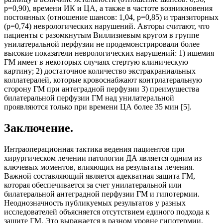
p=0,90), времени ИК и ЦА, а также в частоте возникновения
постоянных (отношение шансов: 1,04, p=0,85) и транзиторных
(p=0,74) неврологических нарушений. Авторы считают, что
пациенты с разомкнутым Виллизиевым кругом в группе
унилатеральной перфузии не продемонстрировали более
высокие показатели неврологических нарушений: 1) ишемия
ГМ имеет в некоторых случаях стертую клиническую
картину; 2) достаточное количество экстракраниальных
коллатералей, которые кровоснабжают контрлатеральную
сторону ГМ при антеградной перфузии 3) преимущества
билатеральной перфузии ГМ над унилатеральной
проявляются только при времени ЦА более 35 мин [5].
Заключение.
Интраоперационная тактика ведения пациентов при
хирургическом лечении патологии ДА является одним из
ключевых моментов, влияющих на результаты лечения.
Важной составляющий является адекватная защита ГМ,
которая обеспечивается за счет унилатеральной или
билатеральной антеградной перфузии ГМ и гипотермии.
Неоднозначность публикуемых результатов у разных
исследователей объясняется отсутствием единого подхода к
защите ГМ. Это выражается в разном уровне гипотермии,