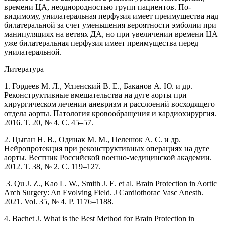
времени ЦА, неоднородностью групп пациентов. По-
видимому, унилатеральная перфузия имеет преимущества над
билатеральной за счет уменьшения вероятности эмболии при
манипуляциях на ветвях ДА, но при увеличении времени ЦА
уже билатеральная перфузия имеет преимущества перед
унилатеральной.
Литература
1. Гордеев М. Л., Успенский В. Е., Баканов А. Ю. и др.
Реконструктивные вмешательства на дуге аорты при
хирургическом лечении аневризм и расслоений восходящего
отдела аорты. Патология кровообращения и кардиохирургия.
2016. Т. 20, № 4. С. 45–57.
2. Цыган Н. В., Одинак М. М., Пелешок А. С. и др.
Нейропротекция при реконструктивных операциях на дуге
аорты. Вестник Российской военно-медицинской академии.
2012. Т. 38, № 2. С. 119–127.
3. Qu J. Z., Kao L. W., Smith J. E. et al. Brain Protection in Aortic
Arch Surgery: An Evolving Field. J Cardiothorac Vasc Anesth.
2021. Vol. 35, № 4. P. 1176‒1188.
4. Bachet J. What is the Best Method for Brain Protection in