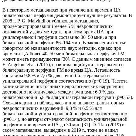
В некоторых метаанализах при увеличении времени ЦА
билатеральная перфузия демонстрирует лучшие результаты. В
2008 г. P. G. Malvindi опубликовал метаанализ,
продемонстрировавший менее 5 % неврологических
осложнений у двух методик, при этом время ЦА при
унилатеральной перфузии составило 30–50 мин, а при
билатеральной перфузии 86–164 мин. В заключении статьи
говорится об эквивалентности двух методик, однако при
времени ЦА более 40–50 мин билатеральная перфузия ГМ
может иметь преимущества [30]. С данным мнением согласен
E. Angeloni et al. (2015), сравнивающий унилатеральную и
билатеральную перфузии ГМ во время ЦА. Летальность
составила 9,8 % и 7,6 % для групп билатеральной и
унилатеральной перфузии соответственно (p=0,19). Частота
возникновения постоянных неврологических нарушений
достоверно не отличалась между группами: 6,9 % для
билатеральной и 5,8 % для унилатеральной перфузии (p=0,53).
Схожая картина наблюдалась и при анализе транзиторных
неврологических нарушений: 9,3 % и 6,5 % для
билатеральной и унилатеральной перфузии соответственно
(p=0,14), но авторы отмечают безопасность унилатеральной
перфузии при времени ЦА до 30 мин [31]. D. Tian (2019) в
своем метаанализе, вышедшем в 2019 г., тоже не нашел
разницу в величине летальности (отношение шансов: 0,96,