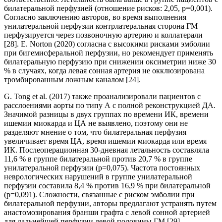
билатеральной перфузией (отношение рисков: 2,05, p=0,001).
Согласно заключению авторов, во время выполнения
унилатеральной перфузии контрлатеральная сторона ГМ
перфузируется через позвоночную артерию и коллатерали
[28]. E. Norton (2020) согласна с высокими рисками эмболии
при бигемисферальной перфузии, но рекомендует применять
билатеральную перфузию при снижении оксиметрии ниже 30
% в случаях, когда левая сонная артерия не окклюзирована
тромбированным ложным каналом [24].
G. Tong et al. (2017) также проанализировали пациентов с
расслоениями аорты по типу А с полной реконструкцией ДА.
Значимой разницы в двух группах по времени ИК, времени
ишемии миокарда и ЦА не выявлено, поэтому они не
разделяют мнение о том, что билатеральная перфузия
увеличивает время ЦА, время ишемии миокарда или время
ИК. Послеоперационная 30-дневная летальность составляла
11,6 % в группе билатеральной против 20,7 % в группе
унилатеральной перфузии (p=0,075). Частота постоянных
неврологических нарушений в группе унилатеральной
перфузии составила 8,4 % против 16,9 % при билатеральной
(p=0,091). Сложности, связанные с риском эмболии при
билатеральной перфузии, авторы предлагают устранять путем
анастомозирования бранши графта с левой сонной артерией
для дальнейшей перфузии левой половины ГМ [29].