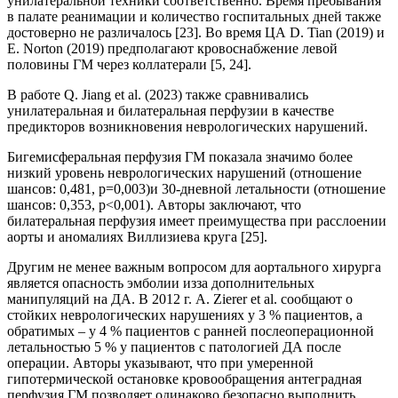
унилатеральной техники соответственно. Время пребывания
в палате реанимации и количество госпитальных дней также
достоверно не различалось [23]. Во время ЦА D. Tian (2019) и
E. Norton (2019) предполагают кровоснабжение левой
половины ГМ через коллатерали [5, 24].
В работе Q. Jiang et al. (2023) также сравнивались
унилатеральная и билатеральная перфузии в качестве
предикторов возникновения неврологических нарушений.
Бигемисферальная перфузия ГМ показала значимо более
низкий уровень неврологических нарушений (отношение
шансов: 0,481, p=0,003)и 30-дневной летальности (отношение
шансов: 0,353, p<0,001). Авторы заключают, что
билатеральная перфузия имеет преимущества при расслоении
аорты и аномалиях Виллизиева круга [25].
Другим не менее важным вопросом для аортального хирурга
является опасность эмболии изза дополнительных
манипуляций на ДА. В 2012 г. A. Zierer et al. сообщают о
стойких неврологических нарушениях у 3 % пациентов, а
обратимых – у 4 % пациентов с ранней послеоперационной
летальностью 5 % у пациентов с патологией ДА после
операции. Авторы указывают, что при умеренной
гипотермической остановке кровообращения антеградная
перфузия ГМ позволяет одинаково безопасно выполнить