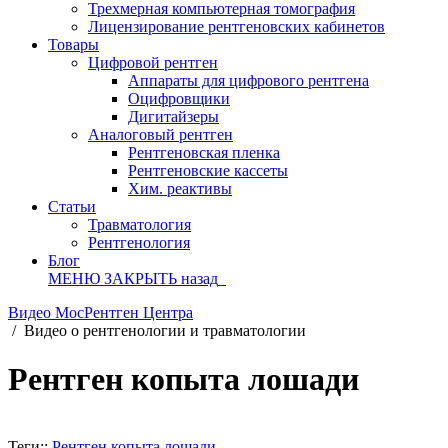
Трехмерная компьютерная томография
Лицензирование рентгеновских кабинетов
Товары
Цифровой рентген
Аппараты для цифрового рентгена
Оцифровщики
Дигитайзеры
Аналоговый рентген
Рентгеновская пленка
Рентгеновские кассеты
Хим. реактивы
Статьи
Травматология
Рентгенология
Блог
МЕНЮ
ЗАКРЫТЬ
назад
Видео МосРентген Центра
/
Видео о рентгенологии и травматологии
Рентген копыта лошади
Теги::
Рентген копыта лошади