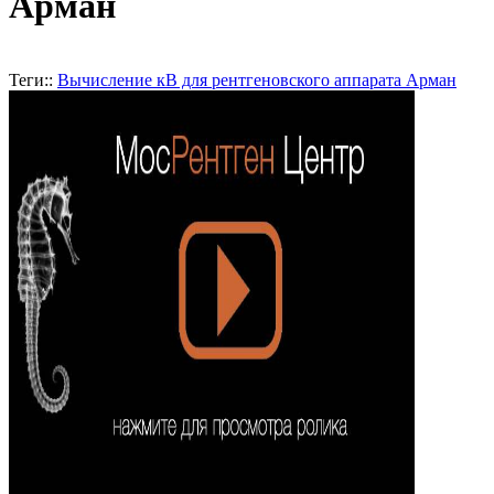
Арман
Теги::
Вычисление кВ для рентгеновского аппарата Арман