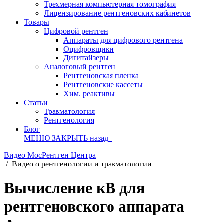
Трехмерная компьютерная томография
Лицензирование рентгеновских кабинетов
Товары
Цифровой рентген
Аппараты для цифрового рентгена
Оцифровщики
Дигитайзеры
Аналоговый рентген
Рентгеновская пленка
Рентгеновские кассеты
Хим. реактивы
Статьи
Травматология
Рентгенология
Блог
МЕНЮ
ЗАКРЫТЬ
назад
Видео МосРентген Центра
/
Видео о рентгенологии и травматологии
Вычисление кВ для
рентгеновского аппарата