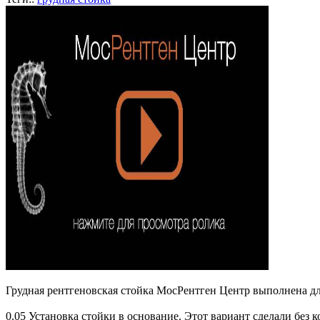
Грудная рентгеновская стойка МосРентген Центр выполнена для
0.05 Установка стойки в основание. Этот вариант сделали без к