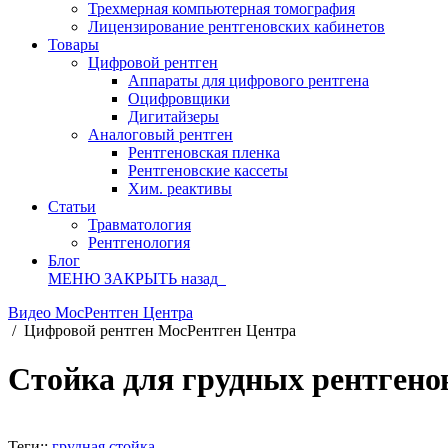
Трехмерная компьютерная томография
Лицензирование рентгеновских кабинетов
Товары
Цифровой рентген
Аппараты для цифрового рентгена
Оцифровщики
Дигитайзеры
Аналоговый рентген
Рентгеновская пленка
Рентгеновские кассеты
Хим. реактивы
Статьи
Травматология
Рентгенология
Блог
МЕНЮ
ЗАКРЫТЬ
назад
Видео МосРентген Центра
/
Цифровой рентген МосРентген Центра
Стойка для грудных рентгено
Теги::
грудная стойка