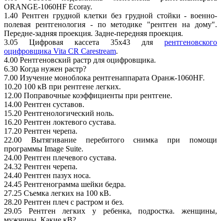
ORANGE-1060HF Ecoray.
1.40 Рентген грудной клетки без грудной стойки - военно-
полевая рентгенология - по методике "рентген на дому".
Передне-задняя проекция. Задне-передняя проекция.
3.05 Цифровая кассета 35х43 для
рентгеновского
оцифровщика Vita CR Carestream
.
4.00 Рентгеновский растр для оцифровщика.
6.30 Когда нужен растр?
7.00 Изучение моноблока рентгенаппарата Оранж-1060HF.
10.20 100 кВ при рентгене легких.
12.00 Поправочные коэффициенты при рентгене.
14.00 Рентген суставов.
15.20 Рентгенологический ноль.
16.20 Рентген локтевого сустава.
17.20 Рентген черепа.
22.00 Вытягивание перебитого снимка при помощи
программы Image Suite.
24.00 Рентген плечевого сустава.
24.32 Рентген черепа.
24.40 Рентген пазух носа.
24.45 Рентгенограмма шейки бедра.
27.25 Съемка легких на 100 кВ.
28.20 Рентген плеч с растром и без.
29.05 Рентген легких у ребенка, подростка. женщины,
мужчины. Какие кВ?