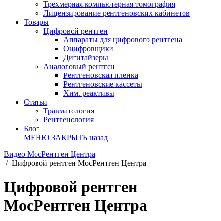
Трехмерная компьютерная томография
Лицензирование рентгеновских кабинетов
Товары
Цифровой рентген
Аппараты для цифрового рентгена
Оцифровщики
Дигитайзеры
Аналоговый рентген
Рентгеновская пленка
Рентгеновские кассеты
Хим. реактивы
Статьи
Травматология
Рентгенология
Блог
МЕНЮ
ЗАКРЫТЬ
назад
Видео МосРентген Центра
/
Цифровой рентген МосРентген Центра
Цифровой рентген
МосРентген Центра