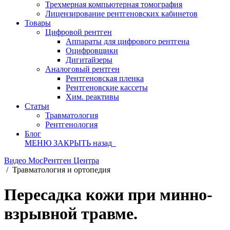
Трехмерная компьютерная томография
Лицензирование рентгеновских кабинетов
Товары
Цифровой рентген
Аппараты для цифрового рентгена
Оцифровщики
Дигитайзеры
Аналоговый рентген
Рентгеновская пленка
Рентгеновские кассеты
Хим. реактивы
Статьи
Травматология
Рентгенология
Блог
МЕНЮ
ЗАКРЫТЬ
назад
Видео МосРентген Центра
/
Травматология и ортопедия
Пересадка кожи при минно-
взрывной травме.