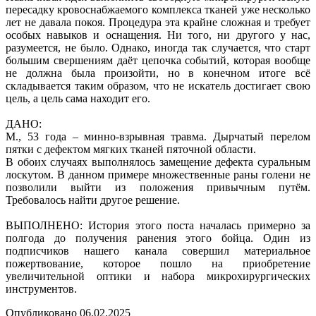
пересадку кровоснабжаемого комплекса тканей уже несколько
лет не давала покоя. Процедура эта крайне сложная и требует
особых навыков и оснащения. Ни того, ни другого у нас,
разумеется, не было. Однако, иногда так случается, что старт
большим свершениям даёт цепочка событий, которая вообще
не должна была произойти, но в конечном итоге всё
складывается таким образом, что не искатель достигает свою
цель, а цель сама находит его.
ДАНО:
М., 53 года – минно-взрывная травма. Дырчатый перелом
пятки с дефектом мягких тканей пяточной области.
В обоих случаях выполнялось замещение дефекта суральным
лоскутом. В данном примере множественные раны голени не
позволили выйти из положения привычным путём.
Требовалось найти другое решение.
ВЫПОЛНЕНО: История этого поста началась примерно за
полгода до получения ранения этого бойца. Один из
подписчиков нашего канала совершил материальное
пожертвование, которое пошло на приобретение
увеличительной оптики и набора микрохирургических
инструментов.
Опубликовано
06.02.2025