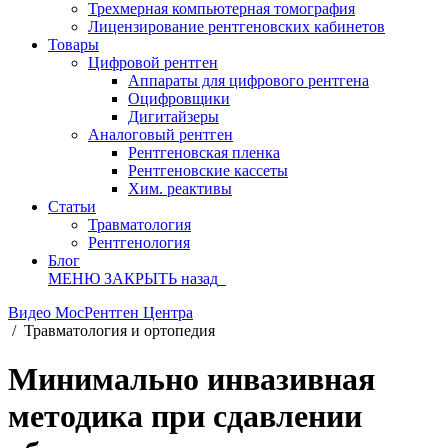
Трехмерная компьютерная томография
Лицензирование рентгеновских кабинетов
Товары
Цифровой рентген
Аппараты для цифрового рентгена
Оцифровщики
Дигитайзеры
Аналоговый рентген
Рентгеновская пленка
Рентгеновские кассеты
Хим. реактивы
Статьи
Травматология
Рентгенология
Блог
МЕНЮ
ЗАКРЫТЬ
назад
Видео МосРентген Центра
/
Травматология и ортопедия
Минимально инвазивная
методика при сдавлении