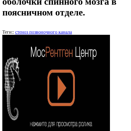
оболочки спинного мозга в
поясничном отделе.
Теги::
стеноз позвоночного канала