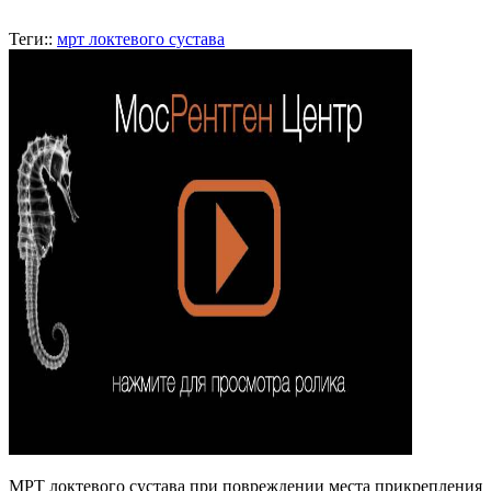
Теги::
мрт локтевого сустава
МРТ локтевого сустава при повреждении места прикрепления