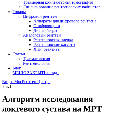
Трехмерная компьютерная томография
Лицензирование рентгеновских кабинетов
Товары
Цифровой рентген
Аппараты для цифрового рентгена
Оцифровщики
Дигитайзеры
Аналоговый рентген
Рентгеновская пленка
Рентгеновские кассеты
Хим. реактивы
Статьи
Травматология
Рентгенология
Блог
МЕНЮ
ЗАКРЫТЬ
назад
Видео МосРентген Центра
/
КТ
Алгоритм исследования
локтевого сустава на МРТ