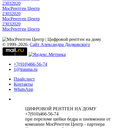
23032020
МосРентген Центр
23032020
МосРентген Центр
23032020
МосРентген Центр
© 1999–2026.
Сайт Александра Дидковского
+7(910)466-56-74
1@trauma.ru
Прайслист
Контакты
WhatsApp
ЦИФРОВОЙ РЕНТГЕН НА ДОМУ
+7(910)466-56-74
при переломе шейки бедра и пневмонии от
компании МосРентген Центр - партнера