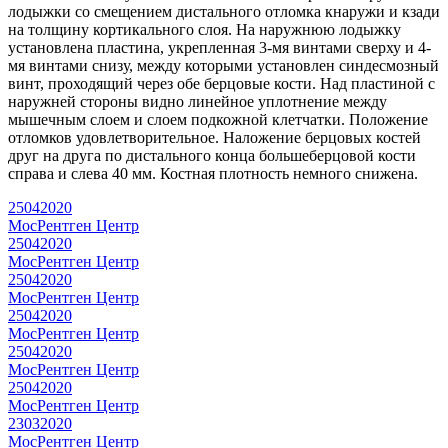
лодыжки со смещением дистального отломка кнаружи и кзади
на толщину кортикального слоя. На наружнюю лодыжку
установлена пластина, укрепленная 3-мя винтами сверху и 4-
мя винтами снизу, между которыми установлен синдесмозный
винт, проходящий через обе берцовые кости. Над пластиной с
наружней стороны видно линейное уплотнение между
мышечным слоем и слоем подкожной клетчатки. Положение
отломков удовлетворительное. Наложение берцовых костей
друг на друга по дистального конца большеберцовой кости
справа и слева 40 мм. Костная плотность немного снижена.
25042020
МосРентген Центр
25042020
МосРентген Центр
25042020
МосРентген Центр
25042020
МосРентген Центр
25042020
МосРентген Центр
25042020
МосРентген Центр
23032020
МосРентген Центр